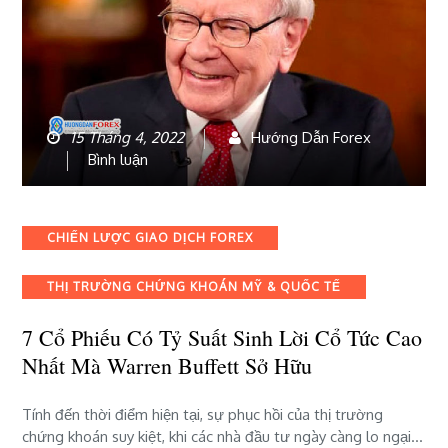
15 Tháng 4, 2022
Hướng Dẫn Forex
bài
Bình luận
viết
7
cổ
Categories
CHIẾN LƯỢC GIAO DỊCH FOREX
phiếu
có
THỊ TRƯỜNG CHỨNG KHOÁN MỸ & QUỐC TẾ
tỷ
suất
7 Cổ Phiếu Có Tỷ Suất Sinh Lời Cổ Tức Cao
sinh
lời
Nhất Mà Warren Buffett Sở Hữu
cổ
tức
Tính đến thời điểm hiện tại, sự phục hồi của thị trường
cao
chứng khoán suy kiệt, khi các nhà đầu tư ngày càng lo ngại…
nhất