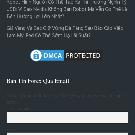
Robot Hình Người Có Thể Tạo Ra Thị Trường Nghìn Tỷ
USD: Vì Sao Nvidia Không Bán Robot Mà Vẫn Có Thể Là
Bên Hưởng Lợi Lớn Nhất?
Giá Vàng Và Bạc Giữ Vững Đà Tăng Sau Báo Cáo Việc
Làm Mỹ: Fed Có Thể Sớm Hạ Lãi Suất?
Bản Tin Forex Qua Email
Đăng ký nhận bản tin "Hot" từ HuongDanForex.com qua
email
Tên của bạn
Email