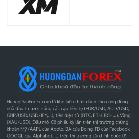
HuongDanForex.com là kho kiến thức dành cho cộng đồng
nhà đầu tư lướt sóng các cặp tiền tệ (EUR/USD, AUD/USD,
GBP/USD, USD/JPY,…), tiền điện tử (BTC, ETH, BCH…), Vàng
(XAU/USD), Dầu mỏ, Cổ phiếu kỳ lân trên thị trường chứng
khoán Mỹ (AAPL của Apple, BA của Boing, FB của Facebook,
GOOGL của Alphabet,…) trên thị trường tài chính quốc tế.