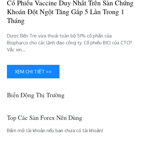
Cổ Phiếu Vaccine Duy Nhất Trên Sàn Chứng
nhất
Khoán Đột Ngột Tăng Gấp 5 Lần Trong 1
trên
sàn
Tháng
chứng
khoán
Dược Bến Tre vừa thoái toàn bộ 51% cổ phần của
đột
Biopharco cho các lãnh đạo công ty. Cổ phiếu BIO của CTCP
ngột
Vắc xin…
tăng
gấp
5
XEM CHI TIẾT >>
lần
trong
1
tháng
Biến Động Thị Trường
Top Các Sàn Forex Nên Dùng
Bấm mở tài khoản nếu bạn chưa có tài khoản!