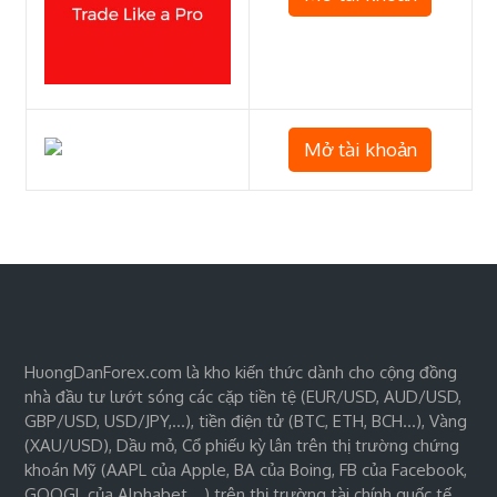
Mở tài khoản
HuongDanForex.com là kho kiến thức dành cho cộng đồng
nhà đầu tư lướt sóng các cặp tiền tệ (EUR/USD, AUD/USD,
GBP/USD, USD/JPY,…), tiền điện tử (BTC, ETH, BCH…), Vàng
(XAU/USD), Dầu mỏ, Cổ phiếu kỳ lân trên thị trường chứng
khoán Mỹ (AAPL của Apple, BA của Boing, FB của Facebook,
GOOGL của Alphabet,…) trên thị trường tài chính quốc tế.