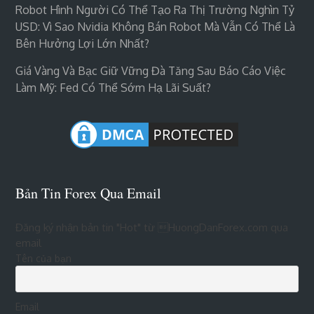
Robot Hình Người Có Thể Tạo Ra Thị Trường Nghìn Tỷ
USD: Vì Sao Nvidia Không Bán Robot Mà Vẫn Có Thể Là
Bên Hưởng Lợi Lớn Nhất?
Giá Vàng Và Bạc Giữ Vững Đà Tăng Sau Báo Cáo Việc
Làm Mỹ: Fed Có Thể Sớm Hạ Lãi Suất?
Bản Tin Forex Qua Email
Đăng ký nhận bản tin "Hot" từ HuongDanForex.com qua
email
Tên của bạn
Email