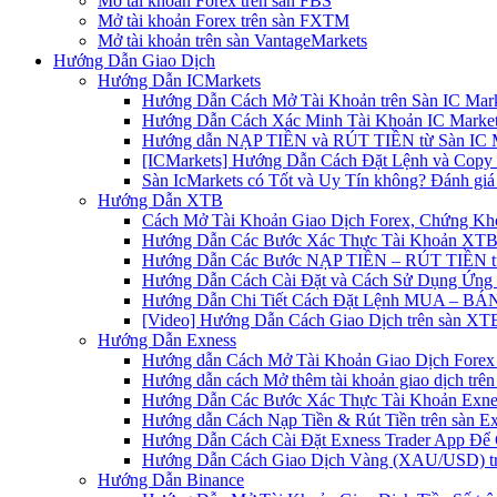
Mở tài khoản Forex trên sàn FBS
Mở tài khoản Forex trên sàn FXTM
Mở tài khoản trên sàn VantageMarkets
Hướng Dẫn Giao Dịch
Hướng Dẫn ICMarkets
Hướng Dẫn Cách Mở Tài Khoản trên Sàn IC Mark
Hướng Dẫn Cách Xác Minh Tài Khoản IC Market
Hướng dẫn NẠP TIỀN và RÚT TIỀN từ Sàn IC Ma
[ICMarkets] Hướng Dẫn Cách Đặt Lệnh và Copy T
Sàn IcMarkets có Tốt và Uy Tín không? Đánh giá
Hướng Dẫn XTB
Cách Mở Tài Khoản Giao Dịch Forex, Chứng Kho
Hướng Dẫn Các Bước Xác Thực Tài Khoản XTB
Hướng Dẫn Các Bước NẠP TIỀN – RÚT TIỀN t
Hướng Dẫn Cách Cài Đặt và Cách Sử Dụng Ứn
Hướng Dẫn Chi Tiết Cách Đặt Lệnh MUA – BÁN 
[Video] Hướng Dẫn Cách Giao Dịch trên sàn XTB
Hướng Dẫn Exness
Hướng dẫn Cách Mở Tài Khoản Giao Dịch Forex 
Hướng dẫn cách Mở thêm tài khoản giao dịch trên
Hướng Dẫn Các Bước Xác Thực Tài Khoản Exne
Hướng dẫn Cách Nạp Tiền & Rút Tiền trên sàn E
Hướng Dẫn Cách Cài Đặt Exness Trader App Để 
Hướng Dẫn Cách Giao Dịch Vàng (XAU/USD) tr
Hướng Dẫn Binance