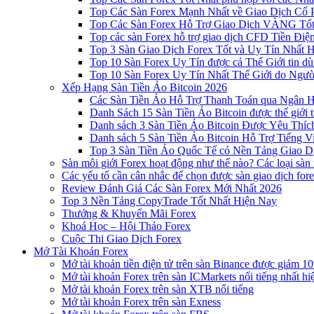
Top Các Sàn Forex Mạnh Nhất về Giao Dịch Cổ
Top Các Sàn Forex Hỗ Trợ Giao Dịch VÀNG Tốt
Top các sàn Forex hỗ trợ giao dịch CFD Tiền Điệ
Top 3 Sàn Giao Dịch Forex Tốt và Uy Tín Nhất 
Top 10 Sàn Forex Uy Tín được cả Thế Giới tin d
Top 10 Sàn Forex Uy Tín Nhất Thế Giới do Ngư
Xếp Hạng Sàn Tiền Ảo Bitcoin 2026
Các Sàn Tiền Ảo Hỗ Trợ Thanh Toán qua Ngân Hà
Danh Sách 15 Sàn Tiền Ảo Bitcoin được thế giới 
Danh sách 3 Sàn Tiền Ảo Bitcoin Được Yêu Thíc
Danh sách 5 Sàn Tiền Ảo Bitcoin Hỗ Trợ Tiếng Vi
Top 3 Sàn Tiền Ảo Quốc Tế có Nền Tảng Giao D
Sàn môi giới Forex hoạt động như thế nào? Các loại sàn
Các yếu tố cần cân nhắc để chọn được sàn giao dịch for
Review Đánh Giá Các Sàn Forex Mới Nhất 2026
Top 3 Nền Tảng CopyTrade Tốt Nhất Hiện Nay
Thưởng & Khuyến Mãi Forex
Khoá Học – Hội Thảo Forex
Cuộc Thi Giao Dịch Forex
Mở Tài Khoản Forex
Mở tài khoản tiền điện tử trên sàn Binance được giảm 10
Mở tài khoản Forex trên sàn ICMarkets nổi tiếng nhất hi
Mở tài khoản Forex trên sàn XTB nổi tiếng
Mở tài khoản Forex trên sàn Exness