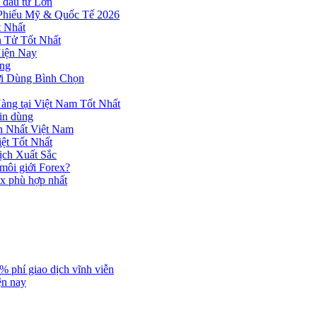
 đầu tư Lớn
 Phiếu Mỹ & Quốc Tế 2026
 Nhất
n Tử Tốt Nhất
Hiện Nay
ùng
ời Dùng Bình Chọn
ng tại Việt Nam Tốt Nhất
tin dùng
h Nhất Việt Nam
ệt Tốt Nhất
ịch Xuất Sắc
 môi giới Forex?
ex phù hợp nhất
% phí giao dịch vĩnh viễn
ện nay