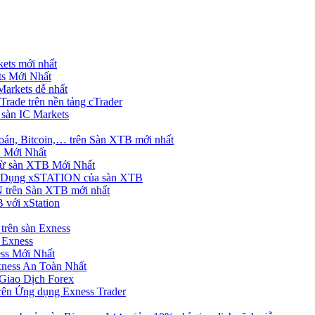
ets mới nhất
s Mới Nhất
rkets dễ nhất
rade trên nền tảng cTrader
 sàn IC Markets
án, Bitcoin,… trên Sàn XTB mới nhất
 Mới Nhất
ừ sàn XTB Mới Nhất
g Dụng xSTATION của sàn XTB
trên Sàn XTB mới nhất
 với xStation
trên sàn Exness
 Exness
ss Mới Nhất
xness An Toàn Nhất
Giao Dịch Forex
ên Ứng dụng Exness Trader