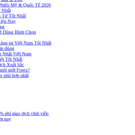
 Phiếu Mỹ & Quốc Tế 2026
 Nhất
n Tử Tốt Nhất
Hiện Nay
ùng
ời Dùng Bình Chọn
ng tại Việt Nam Tốt Nhất
tin dùng
h Nhất Việt Nam
ệt Tốt Nhất
ịch Xuất Sắc
 môi giới Forex?
ex phù hợp nhất
% phí giao dịch vĩnh viễn
ện nay