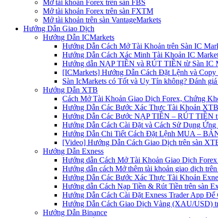
Mở tài khoản Forex trên sàn FBS
Mở tài khoản Forex trên sàn FXTM
Mở tài khoản trên sàn VantageMarkets
Hướng Dẫn Giao Dịch
Hướng Dẫn ICMarkets
Hướng Dẫn Cách Mở Tài Khoản trên Sàn IC Mark
Hướng Dẫn Cách Xác Minh Tài Khoản IC Market
Hướng dẫn NẠP TIỀN và RÚT TIỀN từ Sàn IC Ma
[ICMarkets] Hướng Dẫn Cách Đặt Lệnh và Copy T
Sàn IcMarkets có Tốt và Uy Tín không? Đánh giá
Hướng Dẫn XTB
Cách Mở Tài Khoản Giao Dịch Forex, Chứng Kho
Hướng Dẫn Các Bước Xác Thực Tài Khoản XTB
Hướng Dẫn Các Bước NẠP TIỀN – RÚT TIỀN t
Hướng Dẫn Cách Cài Đặt và Cách Sử Dụng Ứn
Hướng Dẫn Chi Tiết Cách Đặt Lệnh MUA – BÁN 
[Video] Hướng Dẫn Cách Giao Dịch trên sàn XTB
Hướng Dẫn Exness
Hướng dẫn Cách Mở Tài Khoản Giao Dịch Forex 
Hướng dẫn cách Mở thêm tài khoản giao dịch trên
Hướng Dẫn Các Bước Xác Thực Tài Khoản Exne
Hướng dẫn Cách Nạp Tiền & Rút Tiền trên sàn E
Hướng Dẫn Cách Cài Đặt Exness Trader App Để 
Hướng Dẫn Cách Giao Dịch Vàng (XAU/USD) tr
Hướng Dẫn Binance