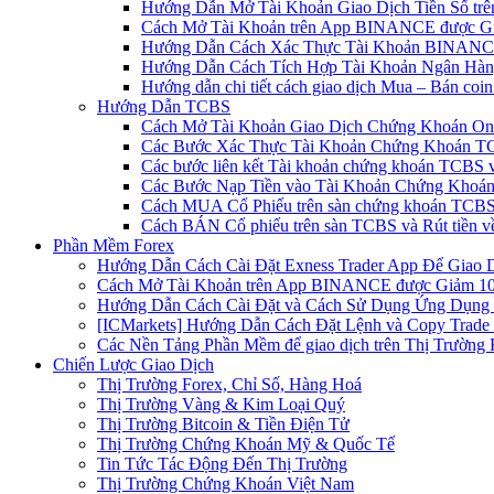
Hướng Dẫn Mở Tài Khoản Giao Dịch Tiền Số trên 
Cách Mở Tài Khoản trên App BINANCE được Gi
Hướng Dẫn Cách Xác Thực Tài Khoản BINANCE
Hướng Dẫn Cách Tích Hợp Tài Khoản Ngân Hàng
Hướng dẫn chi tiết cách giao dịch Mua – Bán co
Hướng Dẫn TCBS
Cách Mở Tài Khoản Giao Dịch Chứng Khoán Onli
Các Bước Xác Thực Tài Khoản Chứng Khoán TC
Các bước liên kết Tài khoản chứng khoán TCBS v
Các Bước Nạp Tiền vào Tài Khoản Chứng Khoán
Cách MUA Cổ Phiếu trên sàn chứng khoán TCBS
Cách BÁN Cổ phiếu trên sàn TCBS và Rút tiền v
Phần Mềm Forex
Hướng Dẫn Cách Cài Đặt Exness Trader App Để Giao 
Cách Mở Tài Khoản trên App BINANCE được Giảm 10%
Hướng Dẫn Cách Cài Đặt và Cách Sử Dụng Ứng Dụn
[ICMarkets] Hướng Dẫn Cách Đặt Lệnh và Copy Trade t
Các Nền Tảng Phần Mềm để giao dịch trên Thị Trường 
Chiến Lược Giao Dịch
Thị Trường Forex, Chỉ Số, Hàng Hoá
Thị Trường Vàng & Kim Loại Quý
Thị Trường Bitcoin & Tiền Điện Tử
Thị Trường Chứng Khoán Mỹ & Quốc Tế
Tin Tức Tác Động Đến Thị Trường
Thị Trường Chứng Khoán Việt Nam