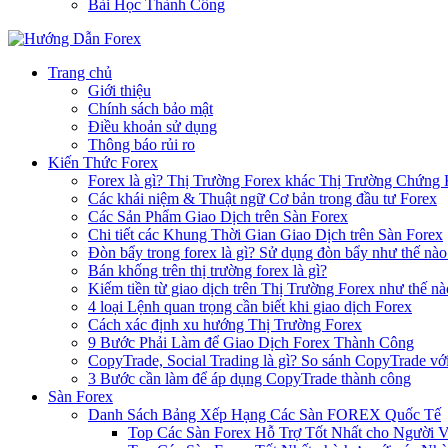
Bài Học Thành Công
Trang chủ
Giới thiệu
Chính sách bảo mật
Điều khoản sử dụng
Thông báo rủi ro
Kiến Thức Forex
Forex là gì? Thị Trường Forex khác Thị Trường Chứng
Các khái niệm & Thuật ngữ Cơ bản trong đầu tư Forex
Các Sản Phẩm Giao Dịch trên Sàn Forex
Chi tiết các Khung Thời Gian Giao Dịch trên Sàn Forex
Đòn bẩy trong forex là gì? Sử dụng đòn bẩy như thế nào
Bán khống trên thị trường forex là gì?
Kiếm tiền từ giao dịch trên Thị Trường Forex như thế nà
4 loại Lệnh quan trọng cần biết khi giao dịch Forex
Cách xác định xu hướng Thị Trường Forex
9 Bước Phải Làm để Giao Dịch Forex Thành Công
CopyTrade, Social Trading là gì? So sánh CopyTrade vớ
3 Bước cần làm để áp dụng CopyTrade thành công
Sàn Forex
Danh Sách Bảng Xếp Hạng Các Sàn FOREX Quốc Tế
Top Các Sàn Forex Hỗ Trợ Tốt Nhất cho Người 