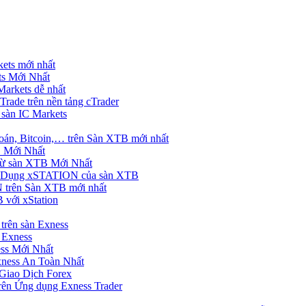
ets mới nhất
s Mới Nhất
rkets dễ nhất
rade trên nền tảng cTrader
 sàn IC Markets
án, Bitcoin,… trên Sàn XTB mới nhất
 Mới Nhất
ừ sàn XTB Mới Nhất
g Dụng xSTATION của sàn XTB
trên Sàn XTB mới nhất
 với xStation
trên sàn Exness
 Exness
ss Mới Nhất
xness An Toàn Nhất
Giao Dịch Forex
ên Ứng dụng Exness Trader