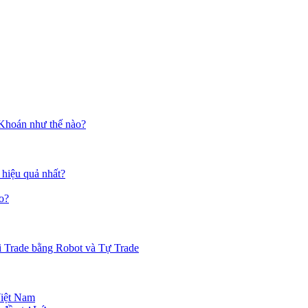
 Khoán như thế nào?
 hiệu quả nhất?
o?
i Trade bằng Robot và Tự Trade
Việt Nam