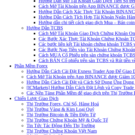
Hướng Dẫn Mở Tài Khoản Giao Dịch Tiền Số trên 
Cách Mở Tài Khoản trên App BINANCE được Gi
Hướng Dẫn Cách Xác Thực Tài Khoản BINANCE
Hướng Dẫn Cách Tích Hợp Tài Khoản Ngân Hàng
Hướng dẫn chi tiết cách giao dịch Mua – Bán co
Hướng Dẫn TCBS
Cách Mở Tài Khoản Giao Dịch Chứng Khoán Onli
Các Bước Xác Thực Tài Khoản Chứng Khoán TC
Các bước liên kết Tài khoản chứng khoán TCBS v
Các Bước Nạp Tiền vào Tài Khoản Chứng Khoán
Cách MUA Cổ Phiếu trên sàn chứng khoán TCBS
Cách BÁN Cổ phiếu trên sàn TCBS và Rút tiền v
Phần Mềm Forex
Hướng Dẫn Cách Cài Đặt Exness Trader App Để Giao 
Cách Mở Tài Khoản trên App BINANCE được Giảm 10%
Hướng Dẫn Cách Cài Đặt và Cách Sử Dụng Ứng Dụn
[ICMarkets] Hướng Dẫn Cách Đặt Lệnh và Copy Trade t
Các Nền Tảng Phần Mềm để giao dịch trên Thị Trường 
Chiến Lược Giao Dịch
Thị Trường Forex, Chỉ Số, Hàng Hoá
Thị Trường Vàng & Kim Loại Quý
Thị Trường Bitcoin & Tiền Điện Tử
Thị Trường Chứng Khoán Mỹ & Quốc Tế
Tin Tức Tác Động Đến Thị Trường
Thị Trường Chứng Khoán Việt Nam