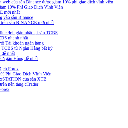
web của sàn Binance được giảm 10% phí giao dịch vĩnh viễn
ảm 10% Phí Giao Dịch Vĩnh Viễn
 mới nhất
 vào sàn Binance
in trên sàn BINANCE mới nhất
ne đơn giản nhất tại sàn TCBS
BS nhanh nhất
ới Tài khoản ngân hàng
 TCBS từ Ngân Hàng bất kỳ
 dễ nhất
ề Ngân Hàng dễ nhất
Dịch Forex
 Phí Giao Dịch Vĩnh Viễn
g xSTATION của sàn XTB
rên nền tảng cTrader
Forex