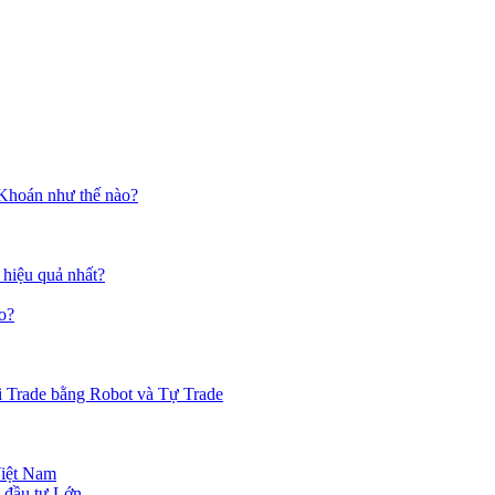
 Khoán như thế nào?
 hiệu quả nhất?
o?
i Trade bằng Robot và Tự Trade
Việt Nam
 đầu tư Lớn