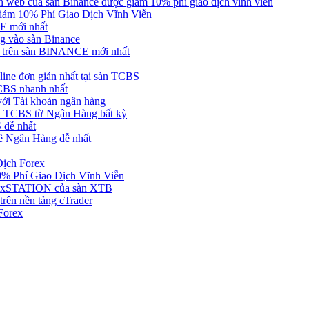
web của sàn Binance được giảm 10% phí giao dịch vĩnh viễn
ảm 10% Phí Giao Dịch Vĩnh Viễn
 mới nhất
 vào sàn Binance
in trên sàn BINANCE mới nhất
ne đơn giản nhất tại sàn TCBS
BS nhanh nhất
ới Tài khoản ngân hàng
 TCBS từ Ngân Hàng bất kỳ
 dễ nhất
ề Ngân Hàng dễ nhất
Dịch Forex
 Phí Giao Dịch Vĩnh Viễn
g xSTATION của sàn XTB
rên nền tảng cTrader
Forex