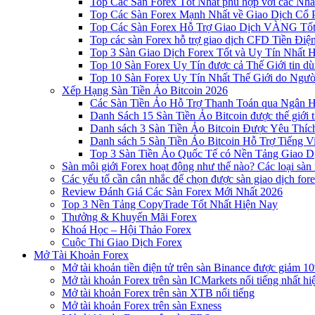
Top Các Sàn Forex Tốt Nhất phù hợp với các Nhà
Top Các Sàn Forex Mạnh Nhất về Giao Dịch Cổ
Top Các Sàn Forex Hỗ Trợ Giao Dịch VÀNG Tốt
Top các sàn Forex hỗ trợ giao dịch CFD Tiền Điệ
Top 3 Sàn Giao Dịch Forex Tốt và Uy Tín Nhất 
Top 10 Sàn Forex Uy Tín được cả Thế Giới tin d
Top 10 Sàn Forex Uy Tín Nhất Thế Giới do Ngư
Xếp Hạng Sàn Tiền Ảo Bitcoin 2026
Các Sàn Tiền Ảo Hỗ Trợ Thanh Toán qua Ngân Hà
Danh Sách 15 Sàn Tiền Ảo Bitcoin được thế giới 
Danh sách 3 Sàn Tiền Ảo Bitcoin Được Yêu Thíc
Danh sách 5 Sàn Tiền Ảo Bitcoin Hỗ Trợ Tiếng Vi
Top 3 Sàn Tiền Ảo Quốc Tế có Nền Tảng Giao D
Sàn môi giới Forex hoạt động như thế nào? Các loại sàn
Các yếu tố cần cân nhắc để chọn được sàn giao dịch for
Review Đánh Giá Các Sàn Forex Mới Nhất 2026
Top 3 Nền Tảng CopyTrade Tốt Nhất Hiện Nay
Thưởng & Khuyến Mãi Forex
Khoá Học – Hội Thảo Forex
Cuộc Thi Giao Dịch Forex
Mở Tài Khoản Forex
Mở tài khoản tiền điện tử trên sàn Binance được giảm 10
Mở tài khoản Forex trên sàn ICMarkets nổi tiếng nhất hi
Mở tài khoản Forex trên sàn XTB nổi tiếng
Mở tài khoản Forex trên sàn Exness