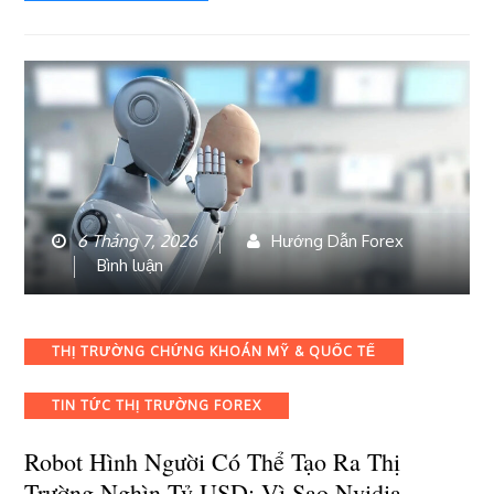
đang
đối
mặt
điều
gì?
6 Tháng 7, 2026
Hướng Dẫn Forex
bài
Bình luận
viết
Robot
hình
Categories
THỊ TRƯỜNG CHỨNG KHOÁN MỸ & QUỐC TẾ
người
có
TIN TỨC THỊ TRƯỜNG FOREX
thể
tạo
Robot Hình Người Có Thể Tạo Ra Thị
ra
thị
Trường Nghìn Tỷ USD: Vì Sao Nvidia