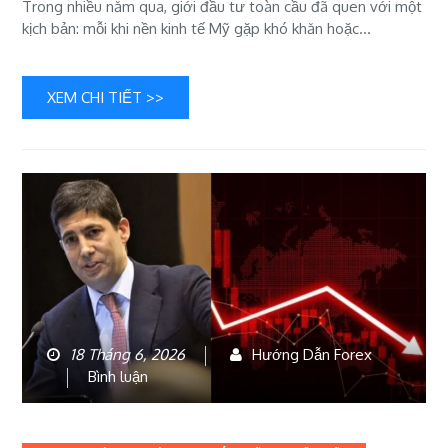
Trong nhiều năm qua, giới đầu tư toàn cầu đã quen với một
có
kịch bản: mỗi khi nền kinh tế Mỹ gặp khó khăn hoặc…
thể
bước
vào
một
XEM CHI TIẾT >>
chu
kỳ
tăng
giá
hoàn
toàn
mới?
18 Tháng 6, 2026
Hướng Dẫn Forex
bài
Bình luận
viết
Fed
khiến