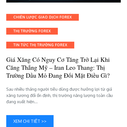
viết
Giá
xăng
Categories
CHIẾN LƯỢC GIAO DỊCH FOREX
có
nguy
THỊ TRƯỜNG FOREX
cơ
tăng
trở
TIN TỨC THỊ TRƯỜNG FOREX
lại
khi
Giá Xăng Có Nguy Cơ Tăng Trở Lại Khi
căng
Căng Thẳng Mỹ – Iran Leo Thang: Thị
thẳng
Trường Dầu Mỏ Đang Đối Mặt Điều Gì?
Mỹ
–
Iran
Sau nhiều tháng người tiêu dùng được hưởng lợi từ giá
leo
xăng tương đối ổn định, thị trường năng lượng toàn cầu
thang:
đang xuất hiện…
Thị
trường
dầu
XEM CHI TIẾT >>
mỏ