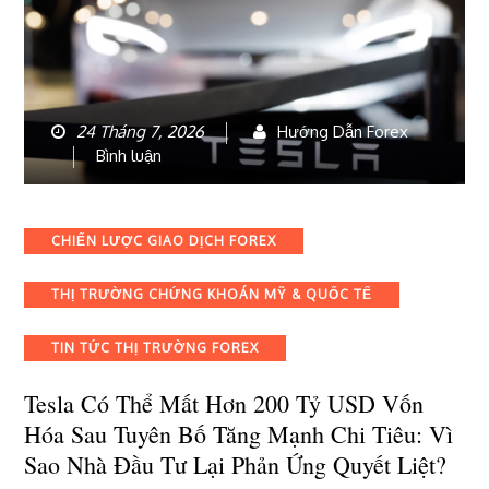
chip
nhớ
AI?
24 Tháng 7, 2026
Hướng Dẫn Forex
bài
Bình luận
viết
Tesla
có
Categories
CHIẾN LƯỢC GIAO DỊCH FOREX
thể
mất
THỊ TRƯỜNG CHỨNG KHOÁN MỸ & QUỐC TẾ
hơn
200
tỷ
TIN TỨC THỊ TRƯỜNG FOREX
USD
vốn
Tesla Có Thể Mất Hơn 200 Tỷ USD Vốn
hóa
Hóa Sau Tuyên Bố Tăng Mạnh Chi Tiêu: Vì
sau
Sao Nhà Đầu Tư Lại Phản Ứng Quyết Liệt?
tuyên