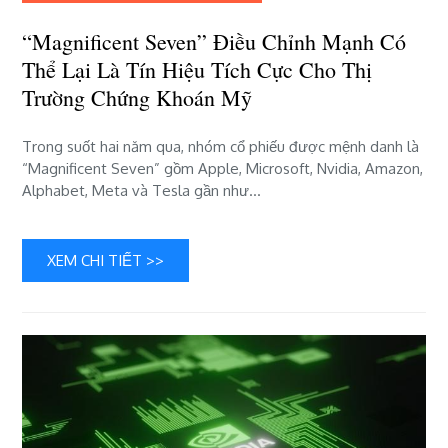
có
“Magnificent Seven” Điều Chỉnh Mạnh Có
thể
lại
Thể Lại Là Tín Hiệu Tích Cực Cho Thị
là
Trường Chứng Khoán Mỹ
tín
hiệu
Trong suốt hai năm qua, nhóm cổ phiếu được mệnh danh là
tích
“Magnificent Seven” gồm Apple, Microsoft, Nvidia, Amazon,
cực
Alphabet, Meta và Tesla gần như…
cho
thị
trường
chứng
XEM CHI TIẾT >>
khoán
Mỹ