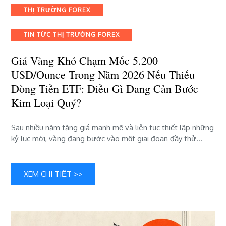
chạm
THỊ TRƯỜNG FOREX
mốc
5.200
USD/ounce
TIN TỨC THỊ TRƯỜNG FOREX
trong
năm
Giá Vàng Khó Chạm Mốc 5.200
2026
USD/ounce Trong Năm 2026 Nếu Thiếu
nếu
Dòng Tiền ETF: Điều Gì Đang Cản Bước
thiếu
Kim Loại Quý?
dòng
tiền
ETF:
Sau nhiều năm tăng giá mạnh mẽ và liên tục thiết lập những
Điều
kỷ lục mới, vàng đang bước vào một giai đoạn đầy thử…
gì
đang
cản
XEM CHI TIẾT >>
bước
kim
loại
quý?