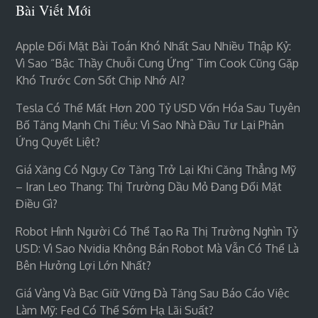
Bài Viết Mới
Apple Đối Mặt Bài Toán Khó Nhất Sau Nhiều Thập Kỷ:
Vì Sao “bậc Thầy Chuỗi Cung Ứng” Tim Cook Cũng Gặp
Khó Trước Cơn Sốt Chip Nhớ AI?
Tesla Có Thể Mất Hơn 200 Tỷ USD Vốn Hóa Sau Tuyên
Bố Tăng Mạnh Chi Tiêu: Vì Sao Nhà Đầu Tư Lại Phản
Ứng Quyết Liệt?
Giá Xăng Có Nguy Cơ Tăng Trở Lại Khi Căng Thẳng Mỹ
– Iran Leo Thang: Thị Trường Dầu Mỏ Đang Đối Mặt
Điều Gì?
Robot Hình Người Có Thể Tạo Ra Thị Trường Nghìn Tỷ
USD: Vì Sao Nvidia Không Bán Robot Mà Vẫn Có Thể Là
Bên Hưởng Lợi Lớn Nhất?
Giá Vàng Và Bạc Giữ Vững Đà Tăng Sau Báo Cáo Việc
Làm Mỹ: Fed Có Thể Sớm Hạ Lãi Suất?