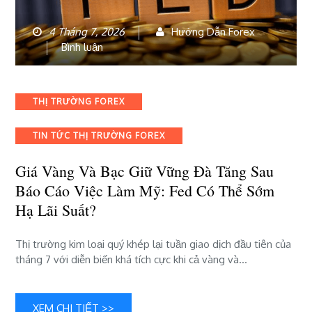
4 Tháng 7, 2026
Hướng Dẫn Forex
bài
Bình luận
viết
Giá
vàng
Categories
THỊ TRƯỜNG FOREX
và
bạc
TIN TỨC THỊ TRƯỜNG FOREX
giữ
vững
Giá Vàng Và Bạc Giữ Vững Đà Tăng Sau
đà
tăng
Báo Cáo Việc Làm Mỹ: Fed Có Thể Sớm
sau
Hạ Lãi Suất?
báo
cáo
Thị trường kim loại quý khép lại tuần giao dịch đầu tiên của
việc
tháng 7 với diễn biến khá tích cực khi cả vàng và…
làm
Mỹ:
Fed
có
XEM CHI TIẾT >>