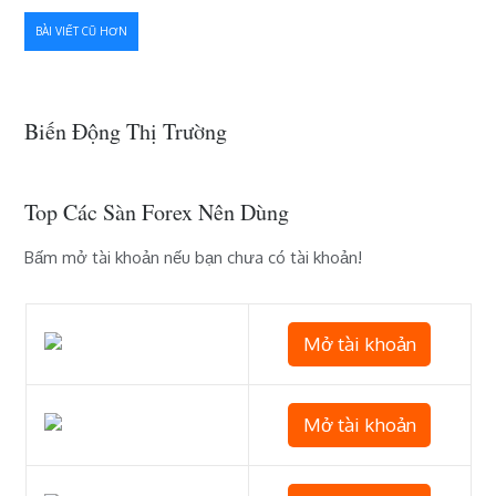
vọt
Điều
BÀI VIẾT CŨ HƠN
hướng
bài
Biến Động Thị Trường
viết
Top Các Sàn Forex Nên Dùng
Bấm mở tài khoản nếu bạn chưa có tài khoản!
Mở tài khoản
Mở tài khoản