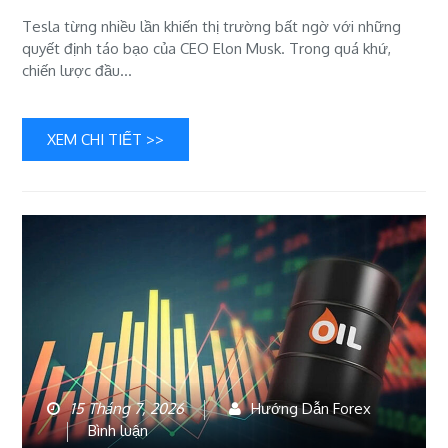
bố
tăng
Tesla từng nhiều lần khiến thị trường bất ngờ với những
mạnh
quyết định táo bạo của CEO Elon Musk. Trong quá khứ,
chi
chiến lược đầu…
tiêu:
Vì
sao
XEM CHI TIẾT >>
nhà
đầu
tư
lại
phản
ứng
quyết
liệt?
15 Tháng 7, 2026
Hướng Dẫn Forex
bài
Bình luận