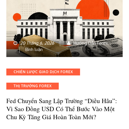
20 Tháng 6, 2026
Hướng Dẫn Forex
bài
Bình luận
viết
Fed
chuyển
Categories
CHIẾN LƯỢC GIAO DỊCH FOREX
sang
lập
THỊ TRƯỜNG FOREX
trường
“diều
Fed Chuyển Sang Lập Trường “diều Hâu”:
hâu”:
Vì
Vì Sao Đồng USD Có Thể Bước Vào Một
sao
Chu Kỳ Tăng Giá Hoàn Toàn Mới?
đồng
USD