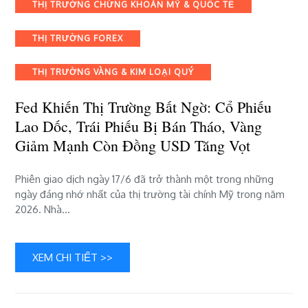
Categories
THỊ TRƯỜNG CHỨNG KHOÁN MỸ & QUỐC TẾ
thị
trường
THỊ TRƯỜNG FOREX
bất
ngờ:
Cổ
THỊ TRƯỜNG VÀNG & KIM LOẠI QUÝ
phiếu
lao
Fed Khiến Thị Trường Bất Ngờ: Cổ Phiếu
dốc,
Lao Dốc, Trái Phiếu Bị Bán Tháo, Vàng
trái
Giảm Mạnh Còn Đồng USD Tăng Vọt
phiếu
bị
bán
Phiên giao dịch ngày 17/6 đã trở thành một trong những
tháo,
ngày đáng nhớ nhất của thị trường tài chính Mỹ trong năm
vàng
2026. Nhà…
giảm
mạnh
còn
XEM CHI TIẾT >>
đồng
USD
tăng