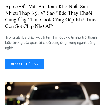
khó
Apple Đối Mặt Bài Toán Khó Nhất Sau
nhất
sau
Nhiều Thập Kỷ: Vì Sao “bậc Thầy Chuỗi
nhiều
Cung Ứng” Tim Cook Cũng Gặp Khó Trước
thập
Cơn Sốt Chip Nhớ AI?
kỷ:
Vì
sao
Trong gần ba thập kỷ, cái tên Tim Cook gần như trở thành
“bậc
biểu tượng của quản trị chuỗi cung ứng trong ngành công
thầy
nghệ….
chuỗi
cung
ứng”
XEM CHI TIẾT >>
Tim
Cook
cũng
gặp
khó
trước
cơn
sốt