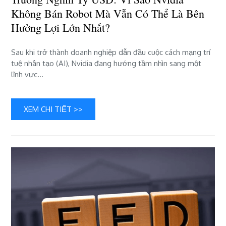
trường
Không Bán Robot Mà Vẫn Có Thể Là Bên
nghìn
Hưởng Lợi Lớn Nhất?
tỷ
USD:
Vì
Sau khi trở thành doanh nghiệp dẫn đầu cuộc cách mạng trí
sao
tuệ nhân tạo (AI), Nvidia đang hướng tầm nhìn sang một
Nvidia
lĩnh vực…
không
bán
robot
XEM CHI TIẾT >>
mà
vẫn
có
thể
là
bên
hưởng
lợi
lớn
nhất?