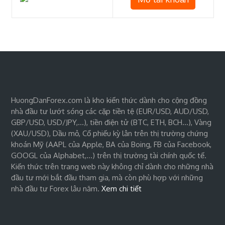
HuongDanForex.com là kho kiến thức dành cho cộng đồng
nhà đầu tư lướt sóng các cặp tiền tệ (EUR/USD, AUD/USD,
GBP/USD, USD/JPY,…), tiền điện tử (BTC, ETH, BCH…), Vàng
(XAU/USD), Dầu mỏ, Cổ phiếu kỳ lân trên thị trường chứng
khoán Mỹ (AAPL của Apple, BA của Boing, FB của Facebook,
GOOGL của Alphabet,…) trên thị trường tài chính quốc tế.
Kiến thức trên trang web này không chỉ dành cho những nhà
đầu tư mới bắt đầu tham gia, mà còn phù hợp với những
nhà đầu tư Forex lâu năm.
Xem chi tiết