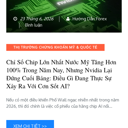
23 Tháng 6, 2026
Hướng Dẫn Forex
bài
Bình luận
viết
Chỉ
số
Categories
THỊ TRƯỜNG CHỨNG KHOÁN MỸ & QUỐC TẾ
chip
lớn
Chỉ Số Chip Lớn Nhất Nước Mỹ Tăng Hơn
nhất
100% Trong Năm Nay, Nhưng Nvidia Lại
nước
Mỹ
Đứng Cuối Bảng: Điều Gì Đang Thực Sự
tăng
Xảy Ra Với Cơn Sốt AI?
hơn
100%
Nếu có một điều khiến Phố Wall ngạc nhiên nhất trong năm
trong
2026, thì đó chính là việc cổ phiếu của hãng chip AI nổi…
năm
nay,
nhưng
Nvidia
XEM CHI TIẾT >>