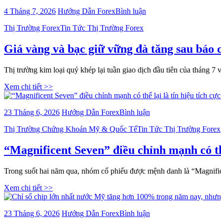
đang
nghìn
bài
4 Tháng 7, 2026
Hướng Dẫn Forex
Bình luận
đối
tỷ
viết
mặt
USD:
Categories
Thị Trường Forex
Tin Tức Thị Trường Forex
Giá
điều
Vì
vàng
gì?
sao
và
Giá vàng và bạc giữ vững đà tăng sau báo 
Nvidia
bạc
không
giữ
bán
Thị trường kim loại quý khép lại tuần giao dịch đầu tiên của tháng 7
vững
robot
đà
Xem chi tiết >>
mà
tăng
vẫn
sau
có
báo
bài
23 Tháng 6, 2026
Hướng Dẫn Forex
Bình luận
thể
cáo
viết
là
việc
Categories
Thị Trường Chứng Khoán Mỹ & Quốc Tế
Tin Tức Thị Trường Forex
“Magnificent
bên
làm
Seven”
hưởng
Mỹ:
điều
“Magnificent Seven” điều chỉnh mạnh có th
lợi
Fed
chỉnh
lớn
có
mạnh
nhất?
thể
Trong suốt hai năm qua, nhóm cổ phiếu được mệnh danh là “Magnifi
có
sớm
thể
Xem chi tiết >>
hạ
lại
lãi
là
suất?
tín
bài
23 Tháng 6, 2026
Hướng Dẫn Forex
Bình luận
hiệu