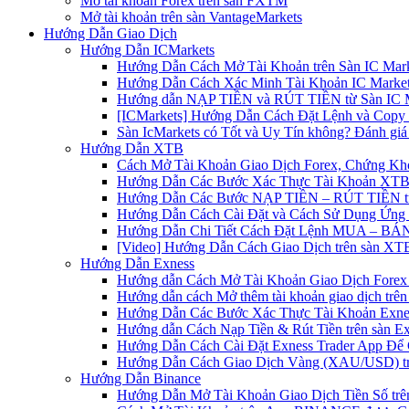
Mở tài khoản Forex trên sàn FXTM
Mở tài khoản trên sàn VantageMarkets
Hướng Dẫn Giao Dịch
Hướng Dẫn ICMarkets
Hướng Dẫn Cách Mở Tài Khoản trên Sàn IC Mark
Hướng Dẫn Cách Xác Minh Tài Khoản IC Market
Hướng dẫn NẠP TIỀN và RÚT TIỀN từ Sàn IC Ma
[ICMarkets] Hướng Dẫn Cách Đặt Lệnh và Copy T
Sàn IcMarkets có Tốt và Uy Tín không? Đánh giá
Hướng Dẫn XTB
Cách Mở Tài Khoản Giao Dịch Forex, Chứng Kho
Hướng Dẫn Các Bước Xác Thực Tài Khoản XTB
Hướng Dẫn Các Bước NẠP TIỀN – RÚT TIỀN t
Hướng Dẫn Cách Cài Đặt và Cách Sử Dụng Ứn
Hướng Dẫn Chi Tiết Cách Đặt Lệnh MUA – BÁN 
[Video] Hướng Dẫn Cách Giao Dịch trên sàn XTB
Hướng Dẫn Exness
Hướng dẫn Cách Mở Tài Khoản Giao Dịch Forex 
Hướng dẫn cách Mở thêm tài khoản giao dịch trên
Hướng Dẫn Các Bước Xác Thực Tài Khoản Exne
Hướng dẫn Cách Nạp Tiền & Rút Tiền trên sàn E
Hướng Dẫn Cách Cài Đặt Exness Trader App Để 
Hướng Dẫn Cách Giao Dịch Vàng (XAU/USD) tr
Hướng Dẫn Binance
Hướng Dẫn Mở Tài Khoản Giao Dịch Tiền Số trên 