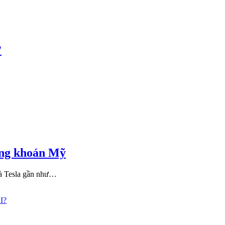
?
hứng khoán Mỹ
và Tesla gần như…