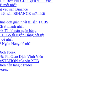
ảm 10% Phí Giao Dịch Vĩnh Viễn
 mới nhất
 vào sàn Binance
in trên sàn BINANCE mới nhất
ne đơn giản nhất tại sàn TCBS
BS nhanh nhất
ới Tài khoản ngân hàng
 TCBS từ Ngân Hàng bất kỳ
 dễ nhất
ề Ngân Hàng dễ nhất
Dịch Forex
 Phí Giao Dịch Vĩnh Viễn
g xSTATION của sàn XTB
rên nền tảng cTrader
Forex