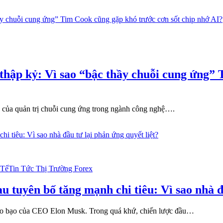
 thập kỷ: Vì sao “bậc thầy chuỗi cung ứng”
g của quản trị chuỗi cung ứng trong ngành công nghệ….
 Tế
Tin Tức Thị Trường Forex
a
u tuyên bố tăng mạnh chi tiêu: Vì sao nhà đ
h táo bạo của CEO Elon Musk. Trong quá khứ, chiến lược đầu…