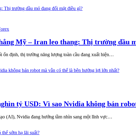
D
n
Forex
 thẳng Mỹ – Iran leo thang: Thị trường dầu 
h
ối ổn định, thị trường năng lượng toàn cầu đang xuất hiện…
nghìn tỷ USD: Vì sao Nvidia không bán robot
t
 tạo (AI), Nvidia đang hướng tầm nhìn sang một lĩnh vực…