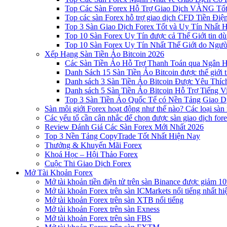
Top Các Sàn Forex Hỗ Trợ Giao Dịch VÀNG Tốt
Top các sàn Forex hỗ trợ giao dịch CFD Tiền Điệ
Top 3 Sàn Giao Dịch Forex Tốt và Uy Tín Nhất 
Top 10 Sàn Forex Uy Tín được cả Thế Giới tin d
Top 10 Sàn Forex Uy Tín Nhất Thế Giới do Ngư
Xếp Hạng Sàn Tiền Ảo Bitcoin 2026
Các Sàn Tiền Ảo Hỗ Trợ Thanh Toán qua Ngân Hà
Danh Sách 15 Sàn Tiền Ảo Bitcoin được thế giới 
Danh sách 3 Sàn Tiền Ảo Bitcoin Được Yêu Thíc
Danh sách 5 Sàn Tiền Ảo Bitcoin Hỗ Trợ Tiếng Vi
Top 3 Sàn Tiền Ảo Quốc Tế có Nền Tảng Giao D
Sàn môi giới Forex hoạt động như thế nào? Các loại sàn
Các yếu tố cần cân nhắc để chọn được sàn giao dịch for
Review Đánh Giá Các Sàn Forex Mới Nhất 2026
Top 3 Nền Tảng CopyTrade Tốt Nhất Hiện Nay
Thưởng & Khuyến Mãi Forex
Khoá Học – Hội Thảo Forex
Cuộc Thi Giao Dịch Forex
Mở Tài Khoản Forex
Mở tài khoản tiền điện tử trên sàn Binance được giảm 10
Mở tài khoản Forex trên sàn ICMarkets nổi tiếng nhất hi
Mở tài khoản Forex trên sàn XTB nổi tiếng
Mở tài khoản Forex trên sàn Exness
Mở tài khoản Forex trên sàn FBS