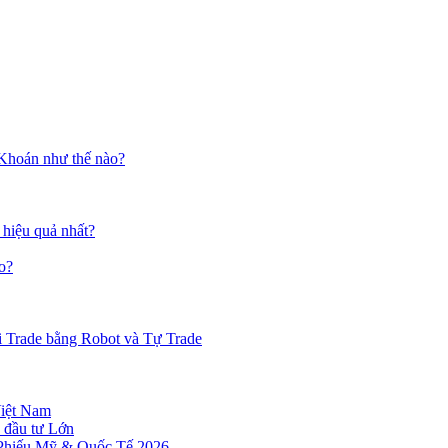
 Khoán như thế nào?
 hiệu quả nhất?
o?
i Trade bằng Robot và Tự Trade
Việt Nam
 đầu tư Lớn
 Phiếu Mỹ & Quốc Tế 2026