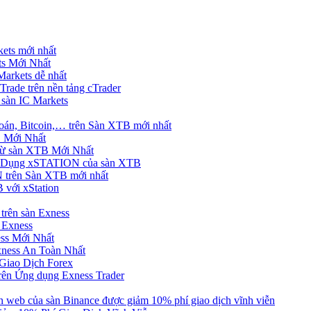
ets mới nhất
s Mới Nhất
rkets dễ nhất
rade trên nền tảng cTrader
 sàn IC Markets
án, Bitcoin,… trên Sàn XTB mới nhất
 Mới Nhất
ừ sàn XTB Mới Nhất
g Dụng xSTATION của sàn XTB
trên Sàn XTB mới nhất
 với xStation
trên sàn Exness
 Exness
ss Mới Nhất
xness An Toàn Nhất
Giao Dịch Forex
ên Ứng dụng Exness Trader
web của sàn Binance được giảm 10% phí giao dịch vĩnh viễn