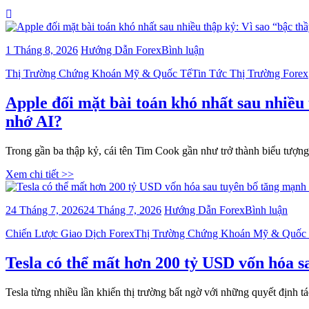
Blog
bài
1 Tháng 8, 2026
Hướng Dẫn Forex
Bình luận
viết
Categories
Thị Trường Chứng Khoán Mỹ & Quốc Tế
Tin Tức Thị Trường Forex
Apple
đối
mặt
Apple đối mặt bài toán khó nhất sau nhiều
bài
nhớ AI?
toán
khó
nhất
Trong gần ba thập kỷ, cái tên Tim Cook gần như trở thành biểu tượn
sau
nhiều
Xem chi tiết >>
thập
kỷ:
bài
24 Tháng 7, 2026
24 Tháng 7, 2026
Hướng Dẫn Forex
Bình luận
Vì
viết
sao
Categories
Chiến Lược Giao Dịch Forex
Thị Trường Chứng Khoán Mỹ & Quốc
Tesl
“bậc
có
thầy
thể
Tesla có thể mất hơn 200 tỷ USD vốn hóa sa
chuỗi
mất
cung
hơn
ứng”
Tesla từng nhiều lần khiến thị trường bất ngờ với những quyết địn
200
Tim
tỷ