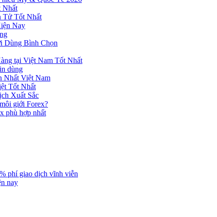
 Nhất
n Tử Tốt Nhất
Hiện Nay
ùng
ời Dùng Bình Chọn
ng tại Việt Nam Tốt Nhất
tin dùng
h Nhất Việt Nam
ệt Tốt Nhất
ịch Xuất Sắc
 môi giới Forex?
ex phù hợp nhất
% phí giao dịch vĩnh viễn
ện nay