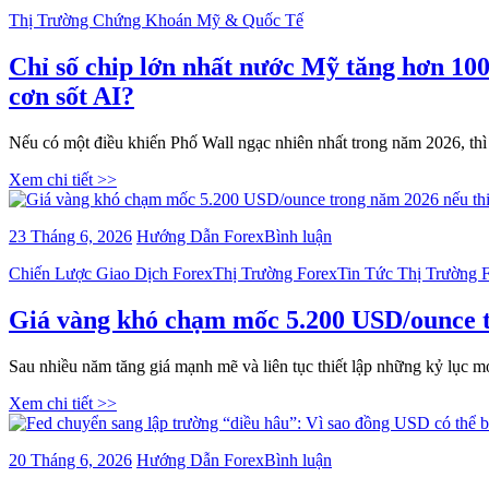
viết
tích
Categories
Thị Trường Chứng Khoán Mỹ & Quốc Tế
Chỉ
cực
số
cho
chip
Chỉ số chip lớn nhất nước Mỹ tăng hơn 100
thị
lớn
cơn sốt AI?
trường
nhất
chứng
nước
khoán
Mỹ
Nếu có một điều khiến Phố Wall ngạc nhiên nhất trong năm 2026, thì
Mỹ
tăng
hơn
Xem chi tiết >>
100%
trong
bài
23 Tháng 6, 2026
Hướng Dẫn Forex
Bình luận
năm
viết
nay,
Categories
Chiến Lược Giao Dịch Forex
Thị Trường Forex
Tin Tức Thị Trường 
Giá
nhưng
vàng
Nvidia
khó
Giá vàng khó chạm mốc 5.200 USD/ounce tr
lại
chạm
đứng
mốc
cuối
Sau nhiều năm tăng giá mạnh mẽ và liên tục thiết lập những kỷ lục 
5.200
bảng:
USD/ounce
Điều
Xem chi tiết >>
trong
gì
năm
đang
2026
thực
bài
20 Tháng 6, 2026
Hướng Dẫn Forex
Bình luận
nếu
sự
viết