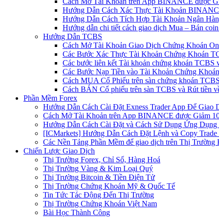
Cách Mở Tài Khoản trên App BINANCE được Gi
Hướng Dẫn Cách Xác Thực Tài Khoản BINANCE
Hướng Dẫn Cách Tích Hợp Tài Khoản Ngân Hàng
Hướng dẫn chi tiết cách giao dịch Mua – Bán co
Hướng Dẫn TCBS
Cách Mở Tài Khoản Giao Dịch Chứng Khoán Onli
Các Bước Xác Thực Tài Khoản Chứng Khoán TC
Các bước liên kết Tài khoản chứng khoán TCBS v
Các Bước Nạp Tiền vào Tài Khoản Chứng Khoán
Cách MUA Cổ Phiếu trên sàn chứng khoán TCBS
Cách BÁN Cổ phiếu trên sàn TCBS và Rút tiền v
Phần Mềm Forex
Hướng Dẫn Cách Cài Đặt Exness Trader App Để Giao 
Cách Mở Tài Khoản trên App BINANCE được Giảm 10%
Hướng Dẫn Cách Cài Đặt và Cách Sử Dụng Ứng Dụn
[ICMarkets] Hướng Dẫn Cách Đặt Lệnh và Copy Trade t
Các Nền Tảng Phần Mềm để giao dịch trên Thị Trường 
Chiến Lược Giao Dịch
Thị Trường Forex, Chỉ Số, Hàng Hoá
Thị Trường Vàng & Kim Loại Quý
Thị Trường Bitcoin & Tiền Điện Tử
Thị Trường Chứng Khoán Mỹ & Quốc Tế
Tin Tức Tác Động Đến Thị Trường
Thị Trường Chứng Khoán Việt Nam
Bài Học Thành Công