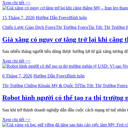
Cook
Xem chi tiết >>
US
cũng
vốn
gặp
hóa
khó
bài
15 Tháng 7, 2026
Hướng Dẫn Forex
Bình luận
sau
trước
viết
tuyê
cơn
Categories
Chiến Lược Giao Dịch Forex
Thị Trường Forex
Tin Tức Thị Trường 
Giá
bố
sốt
xăng
tăng
chip
có
Giá xăng có nguy cơ tăng trở lại khi căng
mạn
nhớ
nguy
chi
AI?
cơ
tiêu:
Sau nhiều tháng người tiêu dùng được hưởng lợi từ giá xăng tương đ
tăng
Vì
trở
Xem chi tiết >>
sao
lại
nhà
khi
đầu
căng
bài
6 Tháng 7, 2026
Hướng Dẫn Forex
Bình luận
tư
thẳng
viết
lại
Mỹ
Categories
Thị Trường Chứng Khoán Mỹ & Quốc Tế
Tin Tức Thị Trường Forex
Robot
phản
–
hình
ứng
Iran
người
Robot hình người có thể tạo ra thị trường 
quyế
leo
có
liệt?
thang:
thể
Thị
Sau khi trở thành doanh nghiệp dẫn đầu cuộc cách mạng trí tuệ nhân
tạo
trường
ra
Xem chi tiết >>
dầu
thị
mỏ
trường