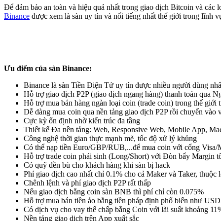
Để đảm bảo an toàn và hiệu quả nhất trong giao dịch Bitcoin và các lo
Binance
được xem là sàn uy tín và nổi tiếng nhất thế giới trong lĩnh vự
Ưu điểm của sàn Binance:
Binance là sàn Tiền Điện Tử uy tín được nhiều người dùng nhất
Hỗ trợ giao dịch P2P (giao dịch ngang hàng) thanh toán qua 
Hỗ trợ mua bán hàng ngàn loại coin (trade coin) trong thế giới t
Dễ dàng mua coin qua nền tảng giao dịch P2P rồi chuyển vào ví 
Cực kỳ ổn định nhờ kiến trúc đa tầng
Thiết kế Đa nền tảng: Web, Responsive Web, Mobile App, M
Công nghệ thời gian thực mạnh mẽ, tốc độ xử lý khủng
Có thể nạp tiền Euro/GBP/RUB,...để mua coin với cổng Visa/
Hỗ trợ trade coin phái sinh (Long/Short) với Đòn bẩy Margin t
Có quỹ đền bù cho khách hàng khi sàn bị hack
Phí giao dịch cao nhất chỉ 0.1% cho cả Maker và Taker, thuộc lo
Chênh lệnh và phí giao dịch P2P rất thấp
Nếu giao dịch bằng coin sàn BNB thì phí chỉ còn 0.075%
Hỗ trợ mua bán tiền ảo bằng tiền pháp định phổ biến như 
Có dịch vụ cho vay thế chấp bằng Coin với lãi suất khoảng 1
Nền tảng giao dịch trên App xuất sắc