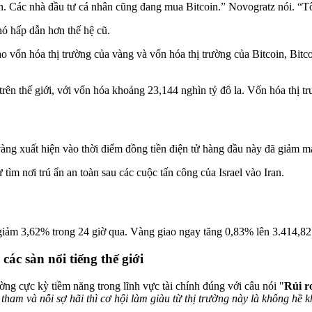
in. Các nhà đầu tư cá nhân cũng đang mua Bitcoin.” Novogratz nói. “T
nó hấp dẫn hơn thế hệ cũ.
 vốn hóa thị trường của vàng và vốn hóa thị trường của Bitcoin, Bitco
t trên thế giới, với vốn hóa khoảng 23,144 nghìn tỷ đô la. Vốn hóa thị t
 vàng xuất hiện vào thời điểm đồng tiền điện tử hàng đầu này đã giảm 
ư tìm nơi trú ẩn an toàn sau các cuộc tấn công của Israel vào Iran.
giảm 3,62% trong 24 giờ qua. Vàng giao ngay tăng 0,83% lên 3.414,82 đ
các sàn nổi tiếng thế giới
ờng cực kỳ tiềm năng trong lĩnh vực tài chính đúng với câu nói "
Rủi r
tham và nỗi sợ hãi thì cơ hội làm giàu từ thị trường này là không hề 