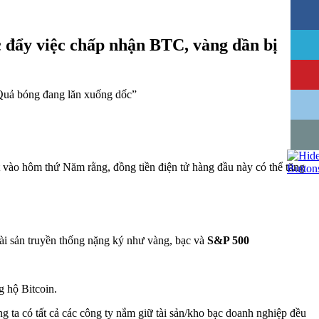
c đẩy việc chấp nhận BTC, vàng dần bị
 vào hôm thứ Năm rằng, đồng tiền điện tử hàng đầu này có thể tăng
ài sản truyền thống nặng ký như vàng, bạc và
S&P 500
g hộ Bitcoin.
g ta có tất cả các công ty nắm giữ tài sản/kho bạc doanh nghiệp đều