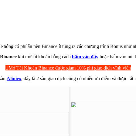
 không có phí ẩn nên Binance ít tung ra các chương trình Bonus như n
 Binance
khi mở tài khoản bằng cách
bấm vào đây
hoặc bấm vào nút 
Mở Tài Khoản Binance được giảm 10% phí giao dịch vĩnh viễn
sàn
Aliniex
, đây là 2 sàn giao dịch cũng có nhiều ưu điểm và được rấ