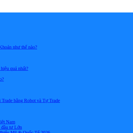
 Khoán như thế nào?
 hiệu quả nhất?
o?
i Trade bằng Robot và Tự Trade
Việt Nam
 đầu tư Lớn
 Phiếu Mỹ & Quốc Tế 2026