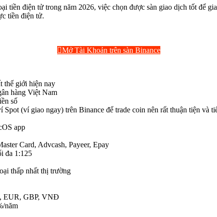
ại tiền điện tử trong năm 2026, việc chọn được sàn giao dịch tốt để gia
c tiền điện tử.
Mở Tài Khoản trên sàn Binance
 thế giới hiện nay
Ngân hàng Việt Nam
iền số
Spot (ví giao ngay) trên Binance để trade coin nên rất thuận tiện và t
acOS app
Master Card, Advcash, Payeer, Epay
ối đa 1:125
ại thấp nhất thị trường
USD, EUR, GBP, VNĐ
1%/năm