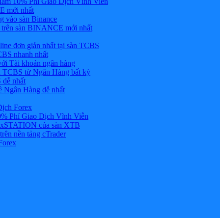
ảm 10% Phí Giao Dịch Vĩnh Viễn
 mới nhất
 vào sàn Binance
in trên sàn BINANCE mới nhất
ne đơn giản nhất tại sàn TCBS
BS nhanh nhất
ới Tài khoản ngân hàng
 TCBS từ Ngân Hàng bất kỳ
 dễ nhất
ề Ngân Hàng dễ nhất
Dịch Forex
 Phí Giao Dịch Vĩnh Viễn
g xSTATION của sàn XTB
rên nền tảng cTrader
Forex