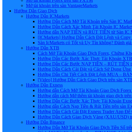
Mở tài khoản Forex trên sàn FXTM
Mở tài khoản trên sàn VantageMarkets
Hướng Dẫn Giao Dịch
Hướng Dẫn ICMarkets
Hướng Dẫn Cách Mở Tài Khoản trên Sàn IC Mark
Hướng Dẫn Cách Xác Minh Tài Khoản IC Market
Hướng dẫn NẠP TIỀN và RÚT TIỀN từ Sàn IC Ma
[ICMarkets] Hướng Dẫn Cách Đặt Lệnh và Copy T
Sàn IcMarkets có Tốt và Uy Tín không? Đánh giá
Hướng Dẫn XTB
Cách Mở Tài Khoản Giao Dịch Forex, Chứng Kho
Hướng Dẫn Các Bước Xác Thực Tài Khoản XTB
Hướng Dẫn Các Bước NẠP TIỀN – RÚT TIỀN t
Hướng Dẫn Cách Cài Đặt và Cách Sử Dụng Ứn
Hướng Dẫn Chi Tiết Cách Đặt Lệnh MUA – BÁN 
[Video] Hướng Dẫn Cách Giao Dịch trên sàn XTB
Hướng Dẫn Exness
Hướng dẫn Cách Mở Tài Khoản Giao Dịch Forex 
Hướng dẫn cách Mở thêm tài khoản giao dịch trên
Hướng Dẫn Các Bước Xác Thực Tài Khoản Exne
Hướng dẫn Cách Nạp Tiền & Rút Tiền trên sàn E
Hướng Dẫn Cách Cài Đặt Exness Trader App Để 
Hướng Dẫn Cách Giao Dịch Vàng (XAU/USD) tr
Hướng Dẫn Binance
Hướng Dẫn Mở Tài Khoản Giao Dịch Tiền Số trên 