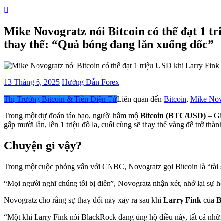
Mike Novogratz nói Bitcoin có thể đạt 1 
thay thế: “Quả bóng đang lăn xuống dốc”
13 Tháng 6, 2025
Hướng Dẫn Forex
Categories
Thị Trường Bitcoin & Tiền Điện Tử
Liên quan đến
Bitcoin
,
Mike Nov
Trong một dự đoán táo bạo, người hâm mộ
Bitcoin
(BTC/USD)
– Gi
gấp mười lần, lên 1 triệu đô la, cuối cùng sẽ thay thế vàng để trở thành
Chuyện gì vậy?
Trong một cuộc phỏng vấn với CNBC, Novogratz gọi Bitcoin là “tài s
“Mọi người nghĩ chúng tôi bị điên”, Novogratz nhận xét, nhớ lại sự ho
Novogratz cho rằng sự thay đổi này xảy ra sau khi
Larry Fink
của
B
“Một khi Larry Fink nói BlackRock đang ủng hộ điều này, tất cả nhữn