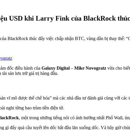
triệu USD khi Larry Fink của BlackRock thú
ogratz
ám đốc điều hành của
Galaxy
Digital
–
Mike Novogratz
vừa cho biết
 tài sản lưu trữ giá trị hàng đầu.
ản vĩ mô được thể chế hóa” mà các nhà đầu tư đánh giá cùng với các t
ài nghi từng bao trùm tiền điện tử.
lackRock
, một trong những tiếng nói có ảnh hưởng nhất Phố Wall, ủn
g gì đẩy quả cầu tuyết lên dốc bắt đầu lăn xuống dốc. Và bây giờ chún