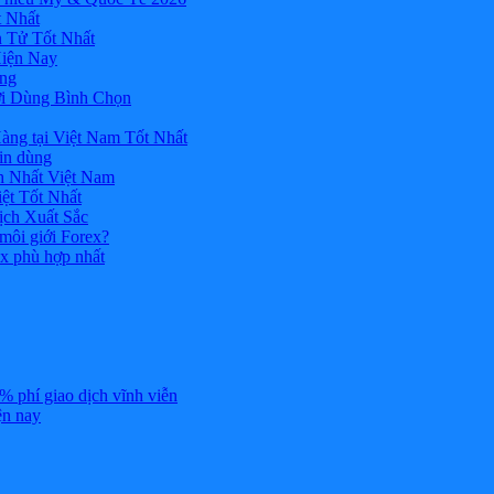
 Nhất
n Tử Tốt Nhất
Hiện Nay
ùng
ời Dùng Bình Chọn
ng tại Việt Nam Tốt Nhất
tin dùng
h Nhất Việt Nam
ệt Tốt Nhất
ịch Xuất Sắc
 môi giới Forex?
ex phù hợp nhất
% phí giao dịch vĩnh viễn
ện nay