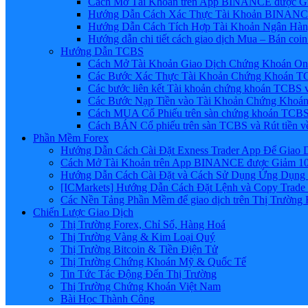
Cách Mở Tài Khoản trên App BINANCE được Gi
Hướng Dẫn Cách Xác Thực Tài Khoản BINANCE
Hướng Dẫn Cách Tích Hợp Tài Khoản Ngân Hàng
Hướng dẫn chi tiết cách giao dịch Mua – Bán co
Hướng Dẫn TCBS
Cách Mở Tài Khoản Giao Dịch Chứng Khoán Onli
Các Bước Xác Thực Tài Khoản Chứng Khoán TC
Các bước liên kết Tài khoản chứng khoán TCBS v
Các Bước Nạp Tiền vào Tài Khoản Chứng Khoán
Cách MUA Cổ Phiếu trên sàn chứng khoán TCBS
Cách BÁN Cổ phiếu trên sàn TCBS và Rút tiền v
Phần Mềm Forex
Hướng Dẫn Cách Cài Đặt Exness Trader App Để Giao 
Cách Mở Tài Khoản trên App BINANCE được Giảm 10%
Hướng Dẫn Cách Cài Đặt và Cách Sử Dụng Ứng Dụn
[ICMarkets] Hướng Dẫn Cách Đặt Lệnh và Copy Trade t
Các Nền Tảng Phần Mềm để giao dịch trên Thị Trường 
Chiến Lược Giao Dịch
Thị Trường Forex, Chỉ Số, Hàng Hoá
Thị Trường Vàng & Kim Loại Quý
Thị Trường Bitcoin & Tiền Điện Tử
Thị Trường Chứng Khoán Mỹ & Quốc Tế
Tin Tức Tác Động Đến Thị Trường
Thị Trường Chứng Khoán Việt Nam
Bài Học Thành Công