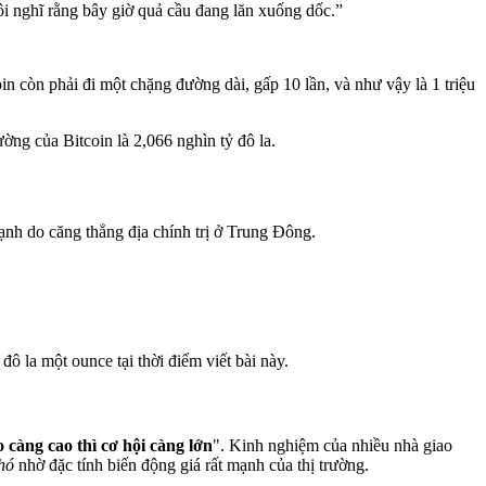
ôi nghĩ rằng bây giờ quả cầu đang lăn xuống dốc.”
in còn phải đi một chặng đường dài, gấp 10 lần, và như vậy là 1 triệu
rường của Bitcoin là 2,066 nghìn tỷ đô la.
mạnh do căng thẳng địa chính trị ở Trung Đông.
ô la một ounce tại thời điểm viết bài này.
o càng cao thì cơ hội càng lớn
". Kinh nghiệm của nhiều nhà giao
khó
nhờ đặc tính biến động giá rất mạnh của thị trường.