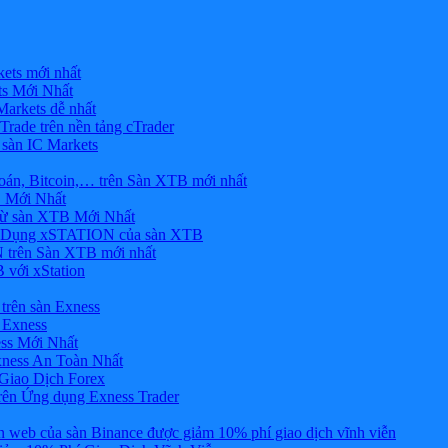
ets mới nhất
s Mới Nhất
rkets dễ nhất
rade trên nền tảng cTrader
 sàn IC Markets
án, Bitcoin,… trên Sàn XTB mới nhất
 Mới Nhất
ừ sàn XTB Mới Nhất
g Dụng xSTATION của sàn XTB
trên Sàn XTB mới nhất
 với xStation
trên sàn Exness
 Exness
ss Mới Nhất
xness An Toàn Nhất
Giao Dịch Forex
ên Ứng dụng Exness Trader
web của sàn Binance được giảm 10% phí giao dịch vĩnh viễn