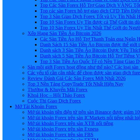
Top Các Sàn Forex Hỗ Trợ Giao Dịch VÀNG Tốt
Top các sàn Forex hỗ trợ giao dịch CFD Tiền Điệ
Top 3 Sàn Giao Dịch Forex Tốt và Uy Tín Nhất 
Top 10 Sàn Forex Uy Tín được cả Thế Giới tin d
Top 10 Sàn Forex Uy Tín Nhất Thế Giới do Ngư
Xếp Hạng Sàn Tiền Ảo Bitcoin 2026
Các Sàn Tiền Ảo Hỗ Trợ Thanh Toán qua Ngân Hà
Danh Sách 15 Sàn Tiền Ảo Bitcoin được thế giới 
Danh sách 3 Sàn Tiền Ảo Bitcoin Được Yêu Thíc
Danh sách 5 Sàn Tiền Ảo Bitcoin Hỗ Trợ Tiếng Vi
Top 3 Sàn Tiền Ảo Quốc Tế có Nền Tảng Giao D
Sàn môi giới Forex hoạt động như thế nào? Các loại sàn
Các yếu tố cần cân nhắc để chọn được sàn giao dịch for
Review Đánh Giá Các Sàn Forex Mới Nhất 2026
Top 3 Nền Tảng CopyTrade Tốt Nhất Hiện Nay
Thưởng & Khuyến Mãi Forex
Khoá Học – Hội Thảo Forex
Cuộc Thi Giao Dịch Forex
Mở Tài Khoản Forex
Mở tài khoản tiền điện tử trên sàn Binance được giảm 10
Mở tài khoản Forex trên sàn ICMarkets nổi tiếng nhất hi
Mở tài khoản Forex trên sàn XTB nổi tiếng
Mở tài khoản Forex trên sàn Exness
Mở tài khoản Forex trên sàn FBS