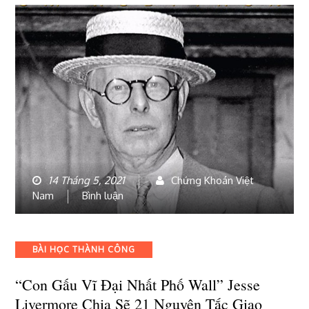
14 Tháng 5, 2021
Chứng Khoán Việt
bài
Nam
Bình luận
viết
“con
gấu
Categories
BÀI HỌC THÀNH CÔNG
vĩ
đại
“con Gấu Vĩ Đại Nhất Phố Wall” Jesse
nhất
Livermore Chia Sẽ 21 Nguyên Tắc Giao
phố