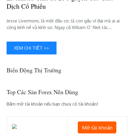
Wall”
Dịch Cổ Phiếu
Jesse
Livermore
Jesse Livermore, là một đầu cơ, là con gấu vĩ đại mà ai ai
chia
cũng kính nể và kính sợ. Ngay cả Wiliam O’ Neil tác…
sẽ
21
nguyên
XEM CHI TIẾT >>
tắc
giao
dịch
cổ
Biến Động Thị Trường
phiếu
Top Các Sàn Forex Nên Dùng
Bấm mở tài khoản nếu bạn chưa có tài khoản!
Mở tài khoản