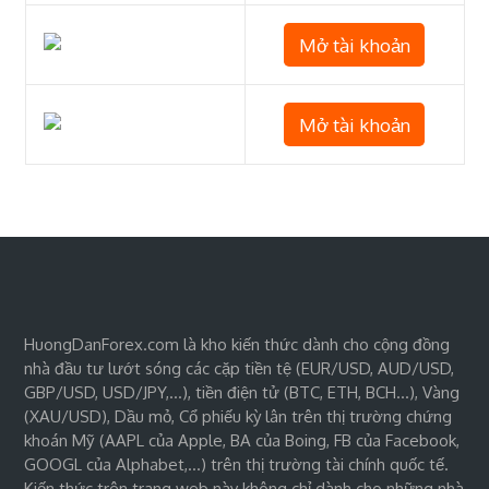
Mở tài khoản
Mở tài khoản
HuongDanForex.com là kho kiến thức dành cho cộng đồng
nhà đầu tư lướt sóng các cặp tiền tệ (EUR/USD, AUD/USD,
GBP/USD, USD/JPY,…), tiền điện tử (BTC, ETH, BCH…), Vàng
(XAU/USD), Dầu mỏ, Cổ phiếu kỳ lân trên thị trường chứng
khoán Mỹ (AAPL của Apple, BA của Boing, FB của Facebook,
GOOGL của Alphabet,…) trên thị trường tài chính quốc tế.
Kiến thức trên trang web này không chỉ dành cho những nhà