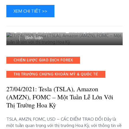
trưởng
–
XEM CHI TIẾT >>
Điều
gì
tiếp
27 Tháng 4, 2021
Hướng Dẫn Forex
theo?
bài
Bình luận
viết
27/04/2021:
Tesla
Categories
CHIẾN LƯỢC GIAO DỊCH FOREX
(TSLA),
Amazon
THỊ TRƯỜNG CHỨNG KHOÁN MỸ & QUỐC TẾ
(AMZN),
FOMC
27/04/2021: Tesla (TSLA), Amazon
–
Một
(AMZN), FOMC – Một Tuần Lễ Lớn Với
tuần
Thị Trường Hoa Kỳ
lễ
lớn
TSLA, AMZN, FOMC, USD – CÁC ĐIỂM TRAO ĐỔI Đây là
với
một tuần quan trọng với thị trường Hoa Kỳ, với thông tin về
thị