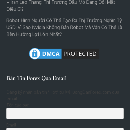
– Iran Leo Thang: Thị Trường Dầu Mỏ Đang Đối Mặt
Điều Gì?
Robot Hình Người Có Thể Tạo Ra Thị Trường Nghìn Tỷ
USD: Vì Sao Nvidia Không Bán Robot Mà Vẫn Có Thể Là
Bên Hưởng Lợi Lớn Nhất?
Bản Tin Forex Qua Email
Đăng ký nhận bản tin "Hot" từ HuongDanForex.com qua
email
Tên của bạn
Email