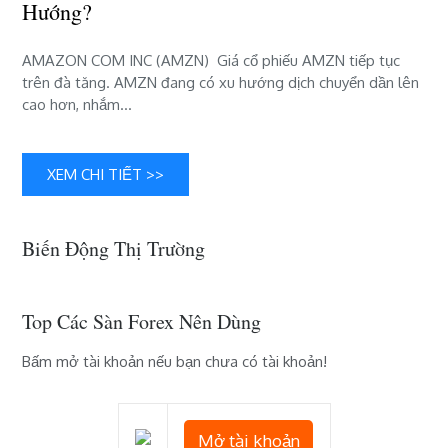
Hướng?
đà
tăng
AMAZON COM INC (AMZN) Giá cổ phiếu AMZN tiếp tục
–
trên đà tăng. AMZN đang có xu hướng dịch chuyển dần lên
Dự
cao hơn, nhắm…
đoán
xu
hướng?
XEM CHI TIẾT >>
Biến Động Thị Trường
Top Các Sàn Forex Nên Dùng
Bấm mở tài khoản nếu bạn chưa có tài khoản!
Mở tài khoản