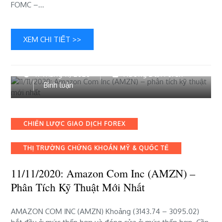
FOMC –…
trường
Hoa
Kỳ
XEM CHI TIẾT >>
11 Tháng 11, 2020
Hướng Dẫn Forex
bài
Bình luận
viết
11/11/2020:
Amazon
Categories
CHIẾN LƯỢC GIAO DỊCH FOREX
Com
Inc
THỊ TRƯỜNG CHỨNG KHOÁN MỸ & QUỐC TẾ
(AMZN)
–
11/11/2020: Amazon Com Inc (AMZN) –
phân
tích
Phân Tích Kỹ Thuật Mới Nhất
kỹ
thuật
AMAZON COM INC (AMZN) Khoảng (3143.74 – 3095.02)
mới