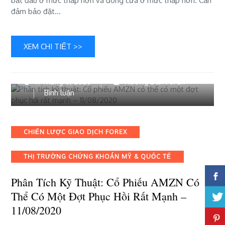
bắt đầu ở mức thấp hơn và đóng cửa ở mức thấp hơn. Cần
nhất
đảm bảo đặt…
XEM CHI TIẾT >>
11 Tháng 8, 2020
Hướng Dẫn Forex
bài
Bình luận
viết
Phân
tích
Categories
CHIẾN LƯỢC GIAO DỊCH FOREX
kỹ
thuật:
THỊ TRƯỜNG CHỨNG KHOÁN MỸ & QUỐC TẾ
Cổ
phiếu
Phân Tích Kỹ Thuật: Cổ Phiếu AMZN Có
AMZN
có
Thể Có Một Đợt Phục Hồi Rất Mạnh –
thể
11/08/2020
có
một