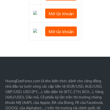
Mở tài khoản
Mở tài khoản
HuongDanForex.com là kho kiến thức dành cho cộng đồng
nhà đầu tư lướt sóng các cặp tiền tệ (EUR/USD, AUD/USD,
GBP/USD, USD/JPY,…), tiền điện tử (BTC, ETH, BCH…), Vàng
(XAU/USD), Dầu mỏ, Cổ phiếu kỳ lân trên thị trường chứng
khoán Mỹ (AAPL của Apple, BA của Boing, FB của Facebook,
GOOGL của Alphabet,…) trên thị trường tài chính quốc tế.