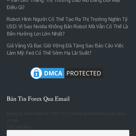
Điều Gì?
Robot Hình Người Có Thể Tạo Ra Thị Trường Nghìn Tỷ
USD: Vì Sao Nvidia Không Bán Robot Mà Vẫn Có Thể Là
Bên Hưởng Lợi Lớn Nhất?
Giá Vàng Và Bạc Giữ Vững Đà Tăng Sau Báo Cáo Việc
Làm Mỹ: Fed Có Thể Sớm Hạ Lãi Suất?
Bản Tin Forex Qua Email
Đăng ký nhận bản tin "Hot" từ HuongDanForex.com qua
email
Tên của bạn