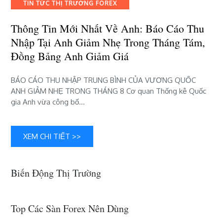
Báo
TIN TỨC THỊ TRƯỜNG FOREX
cáo
thu
Thông Tin Mới Nhất Về Anh: Báo Cáo Thu
nhập
Nhập Tại Anh Giảm Nhẹ Trong Tháng Tám,
tại
Đồng Bảng Anh Giảm Giá
Anh
giảm
nhẹ
BÁO CÁO THU NHẬP TRUNG BÌNH CỦA VƯƠNG QUỐC
trong
ANH GIẢM NHẸ TRONG THÁNG 8 Cơ quan Thống kê Quốc
tháng
gia Anh vừa công bố…
Tám,
đồng
Bảng
XEM CHI TIẾT >>
Anh
giảm
giá
Biến Động Thị Trường
Top Các Sàn Forex Nên Dùng