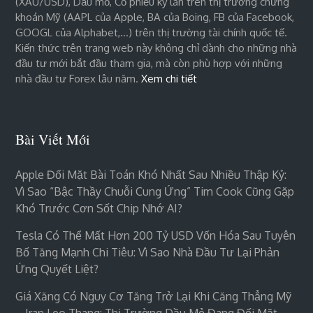
(XAU/USD), Dầu mỏ, Cổ phiếu kỳ lân trên thị trường chứng
khoán Mỹ (AAPL của Apple, BA của Boing, FB của Facebook,
GOOGL của Alphabet,…) trên thị trường tài chính quốc tế.
Kiến thức trên trang web này không chỉ dành cho những nhà
đầu tư mới bắt đầu tham gia, mà còn phù hợp với những
nhà đầu tư Forex lâu năm.
Xem chi tiết
Bài Viết Mới
Apple Đối Mặt Bài Toán Khó Nhất Sau Nhiều Thập Kỷ:
Vì Sao “bậc Thầy Chuỗi Cung Ứng” Tim Cook Cũng Gặp
Khó Trước Cơn Sốt Chip Nhớ AI?
Tesla Có Thể Mất Hơn 200 Tỷ USD Vốn Hóa Sau Tuyên
Bố Tăng Mạnh Chi Tiêu: Vì Sao Nhà Đầu Tư Lại Phản
Ứng Quyết Liệt?
Giá Xăng Có Nguy Cơ Tăng Trở Lại Khi Căng Thẳng Mỹ
– Iran Leo Thang: Thị Trường Dầu Mỏ Đang Đối Mặt