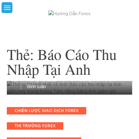
Skip
to
content
Thẻ:
Báo Cáo Thu
Nhập Tại Anh
17 Tháng 10, 2023
Hướng Dẫn Forex
bài
Bình luận
viết
Thông
tin
Categories
CHIẾN LƯỢC GIAO DỊCH FOREX
mới
nhất
THỊ TRƯỜNG FOREX
về
Anh: