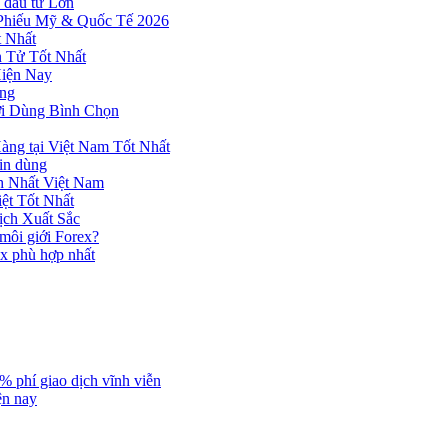
 đầu tư Lớn
 Phiếu Mỹ & Quốc Tế 2026
 Nhất
n Tử Tốt Nhất
Hiện Nay
ùng
ời Dùng Bình Chọn
ng tại Việt Nam Tốt Nhất
tin dùng
h Nhất Việt Nam
ệt Tốt Nhất
ịch Xuất Sắc
 môi giới Forex?
ex phù hợp nhất
% phí giao dịch vĩnh viễn
ện nay