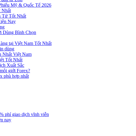
 Phiếu Mỹ & Quốc Tế 2026
 Nhất
n Tử Tốt Nhất
Hiện Nay
ùng
ời Dùng Bình Chọn
ng tại Việt Nam Tốt Nhất
tin dùng
h Nhất Việt Nam
ệt Tốt Nhất
ịch Xuất Sắc
 môi giới Forex?
ex phù hợp nhất
% phí giao dịch vĩnh viễn
ện nay