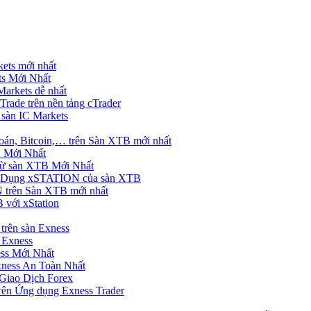
ets mới nhất
s Mới Nhất
rkets dễ nhất
rade trên nền tảng cTrader
 sàn IC Markets
án, Bitcoin,… trên Sàn XTB mới nhất
 Mới Nhất
ừ sàn XTB Mới Nhất
g Dụng xSTATION của sàn XTB
trên Sàn XTB mới nhất
 với xStation
trên sàn Exness
 Exness
ss Mới Nhất
xness An Toàn Nhất
Giao Dịch Forex
ên Ứng dụng Exness Trader