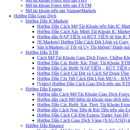
Mở tài khoản Forex trên sàn FBS
Mở tài khoản Forex trên sàn FXTM
Mở tài khoản trên sàn VantageMarkets
Hướng Dẫn Giao Dịch
Hướng Dẫn ICMarkets
Hướng Dẫn Cách Mở Tài Khoản trên Sàn IC Mark
Hướng Dẫn Cách Xác Minh Tài Khoản IC Market
Hướng dẫn NẠP TIỀN và RÚT TIỀN từ Sàn IC Ma
[ICMarkets] Hướng Dẫn Cách Đặt Lệnh và Copy T
Sàn IcMarkets có Tốt và Uy Tín không? Đánh giá
Hướng Dẫn XTB
Cách Mở Tài Khoản Giao Dịch Forex, Chứng Kho
Hướng Dẫn Các Bước Xác Thực Tài Khoản XTB
Hướng Dẫn Các Bước NẠP TIỀN – RÚT TIỀN t
Hướng Dẫn Cách Cài Đặt và Cách Sử Dụng Ứn
Hướng Dẫn Chi Tiết Cách Đặt Lệnh MUA – BÁN 
[Video] Hướng Dẫn Cách Giao Dịch trên sàn XTB
Hướng Dẫn Exness
Hướng dẫn Cách Mở Tài Khoản Giao Dịch Forex 
Hướng dẫn cách Mở thêm tài khoản giao dịch trên
Hướng Dẫn Các Bước Xác Thực Tài Khoản Exne
Hướng dẫn Cách Nạp Tiền & Rút Tiền trên sàn E
Hướng Dẫn Cách Cài Đặt Exness Trader App Để 
Hướng Dẫn Cách Giao Dịch Vàng (XAU/USD) tr
Hướng Dẫn Binance