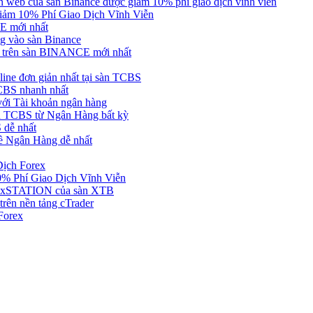
web của sàn Binance được giảm 10% phí giao dịch vĩnh viễn
ảm 10% Phí Giao Dịch Vĩnh Viễn
 mới nhất
 vào sàn Binance
in trên sàn BINANCE mới nhất
ne đơn giản nhất tại sàn TCBS
BS nhanh nhất
ới Tài khoản ngân hàng
 TCBS từ Ngân Hàng bất kỳ
 dễ nhất
ề Ngân Hàng dễ nhất
Dịch Forex
 Phí Giao Dịch Vĩnh Viễn
g xSTATION của sàn XTB
rên nền tảng cTrader
Forex