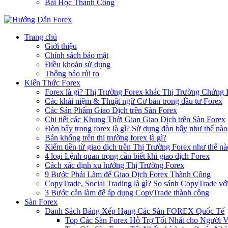
Bài Học Thành Công
Trang chủ
Giới thiệu
Chính sách bảo mật
Điều khoản sử dụng
Thông báo rủi ro
Kiến Thức Forex
Forex là gì? Thị Trường Forex khác Thị Trường Chứng
Các khái niệm & Thuật ngữ Cơ bản trong đầu tư Forex
Các Sản Phẩm Giao Dịch trên Sàn Forex
Chi tiết các Khung Thời Gian Giao Dịch trên Sàn Forex
Đòn bẩy trong forex là gì? Sử dụng đòn bẩy như thế nào
Bán khống trên thị trường forex là gì?
Kiếm tiền từ giao dịch trên Thị Trường Forex như thế nà
4 loại Lệnh quan trọng cần biết khi giao dịch Forex
Cách xác định xu hướng Thị Trường Forex
9 Bước Phải Làm để Giao Dịch Forex Thành Công
CopyTrade, Social Trading là gì? So sánh CopyTrade vớ
3 Bước cần làm để áp dụng CopyTrade thành công
Sàn Forex
Danh Sách Bảng Xếp Hạng Các Sàn FOREX Quốc Tế
Top Các Sàn Forex Hỗ Trợ Tốt Nhất cho Người 