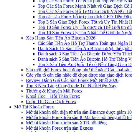
Top Các Sàn Forex Tốt Nhất phù hợp với các Nhà
Top Các Sàn Forex Mạnh Nhất về Giao Dịch Cổ
Top Các Sàn Forex Hỗ Trợ Giao Dịch VÀNG Tốt
Top các sàn Forex hỗ trợ giao dịch CFD Tiền Điệ
Top 3 Sàn Giao Dịch Forex Tốt và Uy Tín Nhất 
Top 10 Sàn Forex Uy Tín được cả Thế Giới tin d
Top 10 Sàn Forex Uy Tín Nhất Thế Giới do Ngư
Xếp Hạng Sàn Tiền Ảo Bitcoin 2026
Các Sàn Tiền Ảo Hỗ Trợ Thanh Toán qua Ngân Hà
Danh Sách 15 Sàn Tiền Ảo Bitcoin được thế giới 
Danh sách 3 Sàn Tiền Ảo Bitcoin Được Yêu Thíc
Danh sách 5 Sàn Tiền Ảo Bitcoin Hỗ Trợ Tiếng Vi
Top 3 Sàn Tiền Ảo Quốc Tế có Nền Tảng Giao D
Sàn môi giới Forex hoạt động như thế nào? Các loại sàn
Các yếu tố cần cân nhắc để chọn được sàn giao dịch for
Review Đánh Giá Các Sàn Forex Mới Nhất 2026
Top 3 Nền Tảng CopyTrade Tốt Nhất Hiện Nay
Thưởng & Khuyến Mãi Forex
Khoá Học – Hội Thảo Forex
Cuộc Thi Giao Dịch Forex
Mở Tài Khoản Forex
Mở tài khoản tiền điện tử trên sàn Binance được giảm 10
Mở tài khoản Forex trên sàn ICMarkets nổi tiếng nhất hi
Mở tài khoản Forex trên sàn XTB nổi tiếng
Mở tài khoản Forex trên sàn Exness