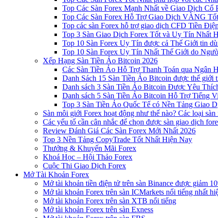
Top Các Sàn Forex Mạnh Nhất về Giao Dịch Cổ
Top Các Sàn Forex Hỗ Trợ Giao Dịch VÀNG Tốt
Top các sàn Forex hỗ trợ giao dịch CFD Tiền Điệ
Top 3 Sàn Giao Dịch Forex Tốt và Uy Tín Nhất 
Top 10 Sàn Forex Uy Tín được cả Thế Giới tin d
Top 10 Sàn Forex Uy Tín Nhất Thế Giới do Ngư
Xếp Hạng Sàn Tiền Ảo Bitcoin 2026
Các Sàn Tiền Ảo Hỗ Trợ Thanh Toán qua Ngân Hà
Danh Sách 15 Sàn Tiền Ảo Bitcoin được thế giới 
Danh sách 3 Sàn Tiền Ảo Bitcoin Được Yêu Thíc
Danh sách 5 Sàn Tiền Ảo Bitcoin Hỗ Trợ Tiếng Vi
Top 3 Sàn Tiền Ảo Quốc Tế có Nền Tảng Giao D
Sàn môi giới Forex hoạt động như thế nào? Các loại sàn
Các yếu tố cần cân nhắc để chọn được sàn giao dịch for
Review Đánh Giá Các Sàn Forex Mới Nhất 2026
Top 3 Nền Tảng CopyTrade Tốt Nhất Hiện Nay
Thưởng & Khuyến Mãi Forex
Khoá Học – Hội Thảo Forex
Cuộc Thi Giao Dịch Forex
Mở Tài Khoản Forex
Mở tài khoản tiền điện tử trên sàn Binance được giảm 10
Mở tài khoản Forex trên sàn ICMarkets nổi tiếng nhất hi
Mở tài khoản Forex trên sàn XTB nổi tiếng
Mở tài khoản Forex trên sàn Exness