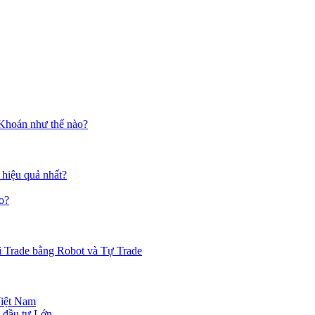
 Khoán như thế nào?
 hiệu quả nhất?
o?
i Trade bằng Robot và Tự Trade
Việt Nam
 đầu tư Lớn