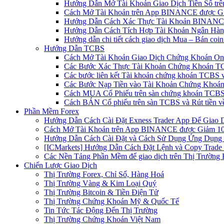
Hướng Dẫn Mở Tài Khoản Giao Dịch Tiền Số trên 
Cách Mở Tài Khoản trên App BINANCE được Gi
Hướng Dẫn Cách Xác Thực Tài Khoản BINANCE
Hướng Dẫn Cách Tích Hợp Tài Khoản Ngân Hàng
Hướng dẫn chi tiết cách giao dịch Mua – Bán co
Hướng Dẫn TCBS
Cách Mở Tài Khoản Giao Dịch Chứng Khoán Onli
Các Bước Xác Thực Tài Khoản Chứng Khoán TC
Các bước liên kết Tài khoản chứng khoán TCBS v
Các Bước Nạp Tiền vào Tài Khoản Chứng Khoán
Cách MUA Cổ Phiếu trên sàn chứng khoán TCBS
Cách BÁN Cổ phiếu trên sàn TCBS và Rút tiền v
Phần Mềm Forex
Hướng Dẫn Cách Cài Đặt Exness Trader App Để Giao 
Cách Mở Tài Khoản trên App BINANCE được Giảm 10%
Hướng Dẫn Cách Cài Đặt và Cách Sử Dụng Ứng Dụn
[ICMarkets] Hướng Dẫn Cách Đặt Lệnh và Copy Trade t
Các Nền Tảng Phần Mềm để giao dịch trên Thị Trường 
Chiến Lược Giao Dịch
Thị Trường Forex, Chỉ Số, Hàng Hoá
Thị Trường Vàng & Kim Loại Quý
Thị Trường Bitcoin & Tiền Điện Tử
Thị Trường Chứng Khoán Mỹ & Quốc Tế
Tin Tức Tác Động Đến Thị Trường
Thị Trường Chứng Khoán Việt Nam