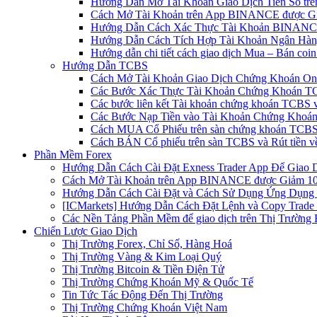
Hướng Dẫn Mở Tài Khoản Giao Dịch Tiền Số trên 
Cách Mở Tài Khoản trên App BINANCE được Gi
Hướng Dẫn Cách Xác Thực Tài Khoản BINANCE
Hướng Dẫn Cách Tích Hợp Tài Khoản Ngân Hàng
Hướng dẫn chi tiết cách giao dịch Mua – Bán co
Hướng Dẫn TCBS
Cách Mở Tài Khoản Giao Dịch Chứng Khoán Onli
Các Bước Xác Thực Tài Khoản Chứng Khoán TC
Các bước liên kết Tài khoản chứng khoán TCBS v
Các Bước Nạp Tiền vào Tài Khoản Chứng Khoán
Cách MUA Cổ Phiếu trên sàn chứng khoán TCBS
Cách BÁN Cổ phiếu trên sàn TCBS và Rút tiền v
Phần Mềm Forex
Hướng Dẫn Cách Cài Đặt Exness Trader App Để Giao 
Cách Mở Tài Khoản trên App BINANCE được Giảm 10%
Hướng Dẫn Cách Cài Đặt và Cách Sử Dụng Ứng Dụn
[ICMarkets] Hướng Dẫn Cách Đặt Lệnh và Copy Trade t
Các Nền Tảng Phần Mềm để giao dịch trên Thị Trường 
Chiến Lược Giao Dịch
Thị Trường Forex, Chỉ Số, Hàng Hoá
Thị Trường Vàng & Kim Loại Quý
Thị Trường Bitcoin & Tiền Điện Tử
Thị Trường Chứng Khoán Mỹ & Quốc Tế
Tin Tức Tác Động Đến Thị Trường
Thị Trường Chứng Khoán Việt Nam