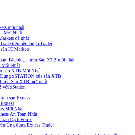
ets mới nhất
s Mới Nhất
rkets dễ nhất
rade trên nền tảng cTrader
 sàn IC Markets
án, Bitcoin,… trên Sàn XTB mới nhất
 Mới Nhất
ừ sàn XTB Mới Nhất
g Dụng xSTATION của sàn XTB
trên Sàn XTB mới nhất
 với xStation
trên sàn Exness
 Exness
ss Mới Nhất
xness An Toàn Nhất
Giao Dịch Forex
ên Ứng dụng Exness Trader