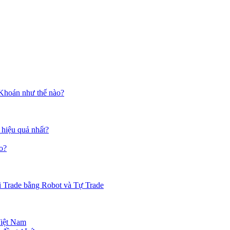
 Khoán như thế nào?
 hiệu quả nhất?
o?
i Trade bằng Robot và Tự Trade
Việt Nam