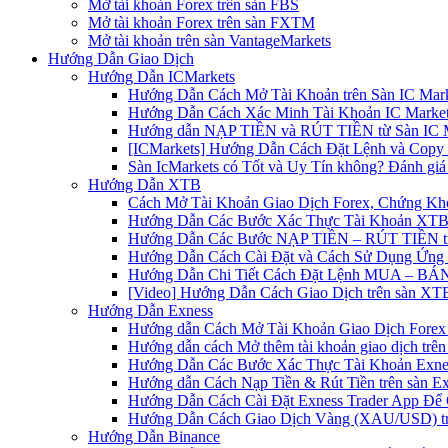
Mở tài khoản Forex trên sàn FBS
Mở tài khoản Forex trên sàn FXTM
Mở tài khoản trên sàn VantageMarkets
Hướng Dẫn Giao Dịch
Hướng Dẫn ICMarkets
Hướng Dẫn Cách Mở Tài Khoản trên Sàn IC Mark
Hướng Dẫn Cách Xác Minh Tài Khoản IC Market
Hướng dẫn NẠP TIỀN và RÚT TIỀN từ Sàn IC Ma
[ICMarkets] Hướng Dẫn Cách Đặt Lệnh và Copy T
Sàn IcMarkets có Tốt và Uy Tín không? Đánh giá
Hướng Dẫn XTB
Cách Mở Tài Khoản Giao Dịch Forex, Chứng Kho
Hướng Dẫn Các Bước Xác Thực Tài Khoản XTB
Hướng Dẫn Các Bước NẠP TIỀN – RÚT TIỀN t
Hướng Dẫn Cách Cài Đặt và Cách Sử Dụng Ứn
Hướng Dẫn Chi Tiết Cách Đặt Lệnh MUA – BÁN 
[Video] Hướng Dẫn Cách Giao Dịch trên sàn XTB
Hướng Dẫn Exness
Hướng dẫn Cách Mở Tài Khoản Giao Dịch Forex 
Hướng dẫn cách Mở thêm tài khoản giao dịch trên
Hướng Dẫn Các Bước Xác Thực Tài Khoản Exne
Hướng dẫn Cách Nạp Tiền & Rút Tiền trên sàn E
Hướng Dẫn Cách Cài Đặt Exness Trader App Để 
Hướng Dẫn Cách Giao Dịch Vàng (XAU/USD) tr
Hướng Dẫn Binance