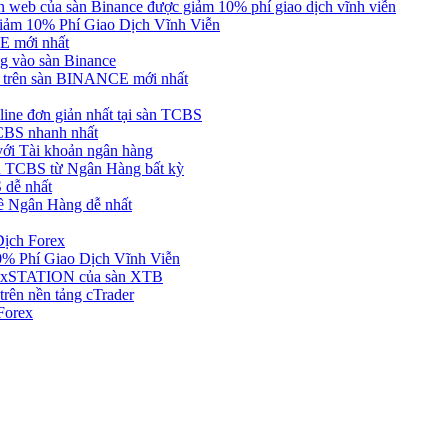
web của sàn Binance được giảm 10% phí giao dịch vĩnh viễn
ảm 10% Phí Giao Dịch Vĩnh Viễn
 mới nhất
 vào sàn Binance
in trên sàn BINANCE mới nhất
ne đơn giản nhất tại sàn TCBS
BS nhanh nhất
ới Tài khoản ngân hàng
 TCBS từ Ngân Hàng bất kỳ
 dễ nhất
ề Ngân Hàng dễ nhất
Dịch Forex
 Phí Giao Dịch Vĩnh Viễn
g xSTATION của sàn XTB
rên nền tảng cTrader
Forex