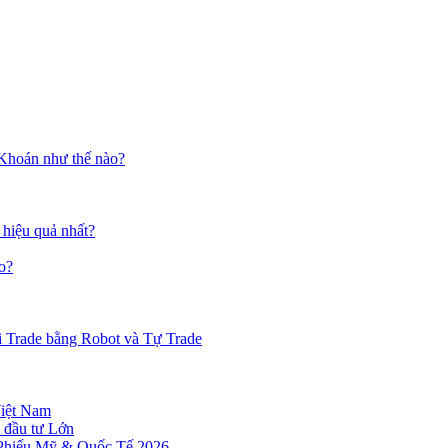
 Khoán như thế nào?
 hiệu quả nhất?
o?
i Trade bằng Robot và Tự Trade
Việt Nam
 đầu tư Lớn
 Phiếu Mỹ & Quốc Tế 2026