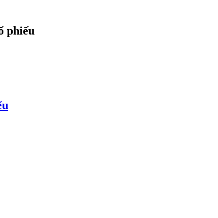
ổ phiếu
ếu