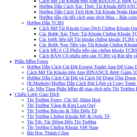
Cách Mở Tài Khoản trên App BINANCE được Gi
Hướng Dẫn Cách Xác Thực Tài Khoản BINANCE
Hướng Dẫn Cách Tích Hợp Tài Khoản Ngân Hàng
Hướng dẫn chi tiết cách giao dịch Mua – Bán co
Hướng Dẫn TCBS
Cách Mở Tài Khoản Giao Dịch Chứng Khoán Onli
Các Bước Xác Thực Tài Khoản Chứng Khoán TC
Các bước liên kết Tài khoản chứng khoán TCBS v
Các Bước Nạp Tiền vào Tài Khoản Chứng Khoán
Cách MUA Cổ Phiếu trên sàn chứng khoán TCBS
Cách BÁN Cổ phiếu trên sàn TCBS và Rút tiền v
Phần Mềm Forex
Hướng Dẫn Cách Cài Đặt Exness Trader App Để Giao 
Cách Mở Tài Khoản trên App BINANCE được Giảm 10%
Hướng Dẫn Cách Cài Đặt và Cách Sử Dụng Ứng Dụn
[ICMarkets] Hướng Dẫn Cách Đặt Lệnh và Copy Trade t
Các Nền Tảng Phần Mềm để giao dịch trên Thị Trường 
Chiến Lược Giao Dịch
Thị Trường Forex, Chỉ Số, Hàng Hoá
Thị Trường Vàng & Kim Loại Quý
Thị Trường Bitcoin & Tiền Điện Tử
Thị Trường Chứng Khoán Mỹ & Quốc Tế
Tin Tức Tác Động Đến Thị Trường
Thị Trường Chứng Khoán Việt Nam
Bài Học Thành Công