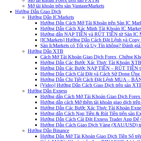
Mở tài khoản Forex trên sàn FXTM
Mở tài khoản trên sàn VantageMarkets
Hướng Dẫn Giao Dịch
Hướng Dẫn ICMarkets
Hướng Dẫn Cách Mở Tài Khoản trên Sàn IC Mark
Hướng Dẫn Cách Xác Minh Tài Khoản IC Market
Hướng dẫn NẠP TIỀN và RÚT TIỀN từ Sàn IC Ma
[ICMarkets] Hướng Dẫn Cách Đặt Lệnh và Copy T
Sàn IcMarkets có Tốt và Uy Tín không? Đánh giá
Hướng Dẫn XTB
Cách Mở Tài Khoản Giao Dịch Forex, Chứng Kho
Hướng Dẫn Các Bước Xác Thực Tài Khoản XTB
Hướng Dẫn Các Bước NẠP TIỀN – RÚT TIỀN t
Hướng Dẫn Cách Cài Đặt và Cách Sử Dụng Ứn
Hướng Dẫn Chi Tiết Cách Đặt Lệnh MUA – BÁN 
[Video] Hướng Dẫn Cách Giao Dịch trên sàn XTB
Hướng Dẫn Exness
Hướng dẫn Cách Mở Tài Khoản Giao Dịch Forex 
Hướng dẫn cách Mở thêm tài khoản giao dịch trên
Hướng Dẫn Các Bước Xác Thực Tài Khoản Exne
Hướng dẫn Cách Nạp Tiền & Rút Tiền trên sàn E
Hướng Dẫn Cách Cài Đặt Exness Trader App Để 
Hướng Dẫn Cách Giao Dịch Vàng (XAU/USD) tr
Hướng Dẫn Binance
Hướng Dẫn Mở Tài Khoản Giao Dịch Tiền Số trên 