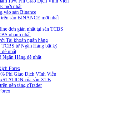
ảm 10% Phí Giao Dịch Vĩnh Viễn
 mới nhất
 vào sàn Binance
in trên sàn BINANCE mới nhất
ne đơn giản nhất tại sàn TCBS
BS nhanh nhất
ới Tài khoản ngân hàng
 TCBS từ Ngân Hàng bất kỳ
 dễ nhất
ề Ngân Hàng dễ nhất
Dịch Forex
 Phí Giao Dịch Vĩnh Viễn
g xSTATION của sàn XTB
rên nền tảng cTrader
Forex