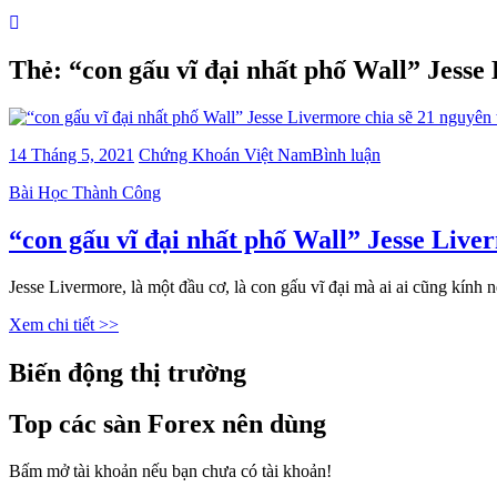
Thẻ:
“con gấu vĩ đại nhất phố Wall” Jesse 
bài
14 Tháng 5, 2021
Chứng Khoán Việt Nam
Bình luận
viết
Categories
Bài Học Thành Công
“con
gấu
vĩ
“con gấu vĩ đại nhất phố Wall” Jesse Liver
đại
nhất
Jesse Livermore, là một đầu cơ, là con gấu vĩ đại mà ai ai cũng kính
phố
Wall”
Xem chi tiết >>
Jesse
Livermore
Biến động thị trường
chia
sẽ
21
Top các sàn Forex nên dùng
nguyên
tắc
Bấm mở tài khoản nếu bạn chưa có tài khoản!
giao
dịch