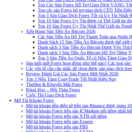
Top Các Sàn Forex Hỗ Trợ Giao Dịch VÀNG Tốt
Top các sàn Forex hỗ trợ giao dịch CFD Tiền Điệ
Top 3 Sàn Giao Dịch Forex Tốt và Uy Tín Nhất 
Top 10 Sàn Forex Uy Tín được cả Thế Giới tin d
Top 10 Sàn Forex Uy Tín Nhất Thế Giới do Ngư
Xếp Hạng Sàn Tiền Ảo Bitcoin 2026
Các Sàn Tiền Ảo Hỗ Trợ Thanh Toán qua Ngân Hà
Danh Sách 15 Sàn Tiền Ảo Bitcoin được thế giới 
Danh sách 3 Sàn Tiền Ảo Bitcoin Được Yêu Thíc
Danh sách 5 Sàn Tiền Ảo Bitcoin Hỗ Trợ Tiếng Vi
Top 3 Sàn Tiền Ảo Quốc Tế có Nền Tảng Giao D
Sàn môi giới Forex hoạt động như thế nào? Các loại sàn
Các yếu tố cần cân nhắc để chọn được sàn giao dịch for
Review Đánh Giá Các Sàn Forex Mới Nhất 2026
Top 3 Nền Tảng CopyTrade Tốt Nhất Hiện Nay
Thưởng & Khuyến Mãi Forex
Khoá Học – Hội Thảo Forex
Cuộc Thi Giao Dịch Forex
Mở Tài Khoản Forex
Mở tài khoản tiền điện tử trên sàn Binance được giảm 10
Mở tài khoản Forex trên sàn ICMarkets nổi tiếng nhất hi
Mở tài khoản Forex trên sàn XTB nổi tiếng
Mở tài khoản Forex trên sàn Exness
Mở tài khoản Forex trên sàn FBS