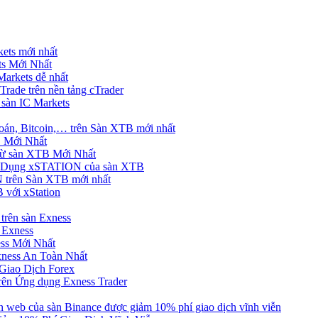
ets mới nhất
s Mới Nhất
rkets dễ nhất
rade trên nền tảng cTrader
 sàn IC Markets
án, Bitcoin,… trên Sàn XTB mới nhất
 Mới Nhất
ừ sàn XTB Mới Nhất
g Dụng xSTATION của sàn XTB
trên Sàn XTB mới nhất
 với xStation
trên sàn Exness
 Exness
ss Mới Nhất
xness An Toàn Nhất
Giao Dịch Forex
ên Ứng dụng Exness Trader
web của sàn Binance được giảm 10% phí giao dịch vĩnh viễn