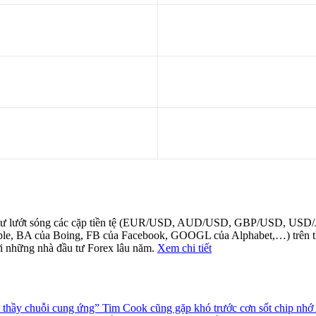
u tư lướt sóng các cặp tiền tệ (EUR/USD, AUD/USD, GBP/USD, US
e, BA của Boing, FB của Facebook, GOOGL của Alphabet,…) trên thị t
i những nhà đầu tư Forex lâu năm.
Xem chi tiết
ậc thầy chuỗi cung ứng” Tim Cook cũng gặp khó trước cơn sốt chip nhớ