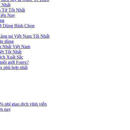
 Nhất
n Tử Tốt Nhất
Hiện Nay
ùng
ời Dùng Bình Chọn
ng tại Việt Nam Tốt Nhất
tin dùng
h Nhất Việt Nam
ệt Tốt Nhất
ịch Xuất Sắc
 môi giới Forex?
ex phù hợp nhất
% phí giao dịch vĩnh viễn
ện nay