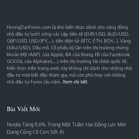
HuongDanForex.com là kho kiến thức dành cho cộng đồng
nhà đầu tư lướt sóng các cặp tiền tệ (EUR/USD, AUD/USD,
GBP/USD, USD/JPY,…), tiền điện tử (BTC, ETH, BCH…), Vàng
(XAU/USD), Dầu mỏ, Cổ phiếu kỳ lân trên thị trường chứng
khoán Mỹ (AAPL của Apple, BA của Boing, FB của Facebook,
GOOGL của Alphabet,…) trên thị trường tài chính quốc tế.
Kiến thức trên trang web này không chỉ dành cho những nhà
đầu tư mới bắt đầu tham gia, mà còn phù hợp với những
nhà đầu tư Forex lâu năm.
Xem chi tiết
Bài Viết Mới
Nvidia Tăng 11,6% Trong Một Tuần: Hai Động Lực Mới
Đang Củng Cố Cơn Sốt AI