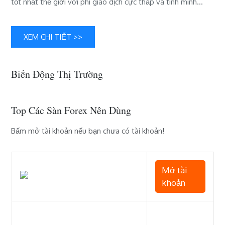
tốt nhất thế giới với phí giao dịch cực thấp và tính minh…
2026
XEM CHI TIẾT >>
Biến Động Thị Trường
Top Các Sàn Forex Nên Dùng
Bấm mở tài khoản nếu bạn chưa có tài khoản!
Mở tài
khoản