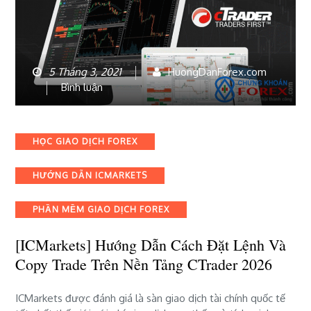
5 Tháng 3, 2021
HuongDanForex.com
bài
Bình luận
viết
[ICMarkets]
Hướng
Categories
HỌC GIAO DỊCH FOREX
Dẫn
Cách
HƯỚNG DẪN ICMARKETS
Đặt
Lệnh
và
PHẦN MỀM GIAO DỊCH FOREX
Copy
Trade
[ICMarkets] Hướng Dẫn Cách Đặt Lệnh Và
trên
Copy Trade Trên Nền Tảng CTrader 2026
nền
tảng
ICMarkets được đánh giá là sàn giao dịch tài chính quốc tế
cTrader