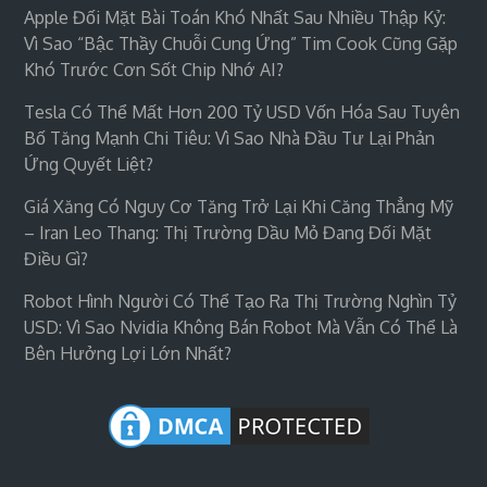
Apple Đối Mặt Bài Toán Khó Nhất Sau Nhiều Thập Kỷ:
Vì Sao “bậc Thầy Chuỗi Cung Ứng” Tim Cook Cũng Gặp
Khó Trước Cơn Sốt Chip Nhớ AI?
Tesla Có Thể Mất Hơn 200 Tỷ USD Vốn Hóa Sau Tuyên
Bố Tăng Mạnh Chi Tiêu: Vì Sao Nhà Đầu Tư Lại Phản
Ứng Quyết Liệt?
Giá Xăng Có Nguy Cơ Tăng Trở Lại Khi Căng Thẳng Mỹ
– Iran Leo Thang: Thị Trường Dầu Mỏ Đang Đối Mặt
Điều Gì?
Robot Hình Người Có Thể Tạo Ra Thị Trường Nghìn Tỷ
USD: Vì Sao Nvidia Không Bán Robot Mà Vẫn Có Thể Là
Bên Hưởng Lợi Lớn Nhất?