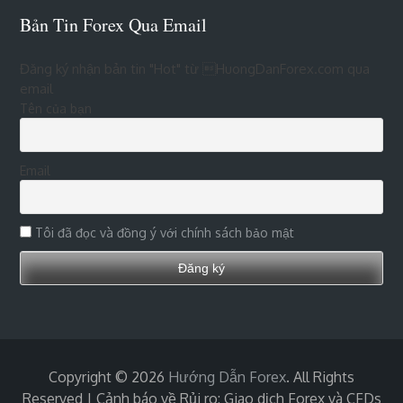
Bản Tin Forex Qua Email
Đăng ký nhận bản tin "Hot" từ HuongDanForex.com qua
email
Tên của bạn
Email
Tôi đã đọc và đồng ý với chính sách bảo mật
Copyright © 2026
Hướng Dẫn Forex
. All Rights
Reserved | Cảnh báo về Rủi ro: Giao dịch Forex và CFDs