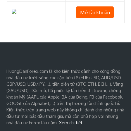
Mở tài khoản
HuongDanForex.com là kho kiến thức dành cho cộng đồng
nhà đầu tư lướt sóng các cặp tiền tệ (EUR/USD, AUD/USD,
GBP/USD, USD/JPY,…), tiền điện tử (BTC, ETH, BCH…), Vàng
(XAU/USD), Dầu mỏ, Cổ phiếu kỳ lân trên thị trường chứng
khoán Mỹ (AAPL của Apple, BA của Boing, FB của Facebook,
GOOGL của Alphabet,…) trên thị trường tài chính quốc tế.
Kiến thức trên trang web này không chỉ dành cho những nhà
đầu tư mới bắt đầu tham gia, mà còn phù hợp với những
nhà đầu tư Forex lâu năm.
Xem chi tiết