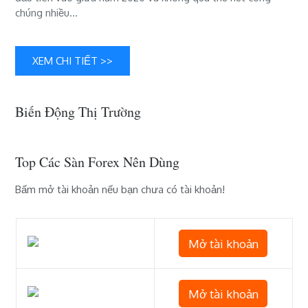
hơn;
chúng nhiều…
Mở
khóa
và
XEM CHI TIẾT >>
khởi
động
xe
Biến Động Thị Trường
với
iPhone
và
Top Các Sàn Forex Nên Dùng
Apple
Watch
Bấm mở tài khoản nếu bạn chưa có tài khoản!
Mở tài khoản
Mở tài khoản