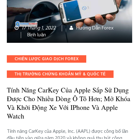
17 Tháng 1, 2022
Hướng Dẫn Forex
bài
Bình luận
viết
Tính
năng
Categories
CHIẾN LƯỢC GIAO DỊCH FOREX
CarKey
của
THỊ TRƯỜNG CHỨNG KHOÁN MỸ & QUỐC TẾ
Apple
sắp
Tính Năng CarKey Của Apple Sắp Sử Dụng
sử
dụng
Được Cho Nhiều Dòng Ô Tô Hơn; Mở Khóa
được
Và Khởi Động Xe Với IPhone Và Apple
cho
Watch
nhiều
dòng
ô
Tính năng CarKey của Apple, Inc. (AAPL) được công bố lần
tô
đầu tiên vào giữa năm 2020 và không quá thu hút công