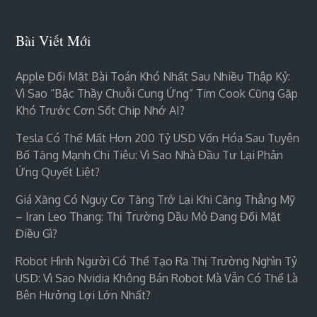
Bài Viết Mới
Apple Đối Mặt Bài Toán Khó Nhất Sau Nhiều Thập Kỷ:
Vì Sao “bậc Thầy Chuỗi Cung Ứng” Tim Cook Cũng Gặp
Khó Trước Cơn Sốt Chip Nhớ AI?
Tesla Có Thể Mất Hơn 200 Tỷ USD Vốn Hóa Sau Tuyên
Bố Tăng Mạnh Chi Tiêu: Vì Sao Nhà Đầu Tư Lại Phản
Ứng Quyết Liệt?
Giá Xăng Có Nguy Cơ Tăng Trở Lại Khi Căng Thẳng Mỹ
– Iran Leo Thang: Thị Trường Dầu Mỏ Đang Đối Mặt
Điều Gì?
Robot Hình Người Có Thể Tạo Ra Thị Trường Nghìn Tỷ
USD: Vì Sao Nvidia Không Bán Robot Mà Vẫn Có Thể Là
Bên Hưởng Lợi Lớn Nhất?