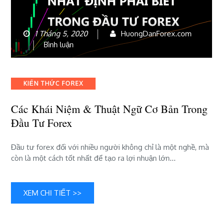
1 Tháng 5, 2020
HuongDanForex.com
bài
Bình luận
viết
Các
khái
Categories
KIẾN THỨC FOREX
niệm
&
Các Khái Niệm & Thuật Ngữ Cơ Bản Trong
Thuật
Đầu Tư Forex
ngữ
Cơ
bản
Đầu tư forex đối với nhiều người không chỉ là một nghề, mà
trong
còn là một cách tốt nhất để tạo ra lợi nhuận lớn…
đầu
tư
Forex
XEM CHI TIẾT >>