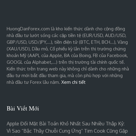
HuongDanForex.com là kho kiến thức dành cho cộng đồng
nhà đầu tư lướt sóng các cặp tiền tệ (EUR/USD, AUD/USD,
GBP/USD, USD/JPY,…), tiền điện tử (BTC, ETH, BCH…), Vàng
(XAU/USD), Dầu mỏ, Cổ phiếu kỳ lân trên thị trường chứng
khoán Mỹ (AAPL của Apple, BA của Boing, FB của Facebook,
GOOGL của Alphabet,…) trên thị trường tài chính quốc tế.
Kiến thức trên trang web này không chỉ dành cho những nhà
đầu tư mới bắt đầu tham gia, mà còn phù hợp với những
nhà đầu tư Forex lâu năm.
Xem chi tiết
Bài Viết Mới
Apple Đối Mặt Bài Toán Khó Nhất Sau Nhiều Thập Kỷ:
Vì Sao “bậc Thầy Chuỗi Cung Ứng” Tim Cook Cũng Gặp