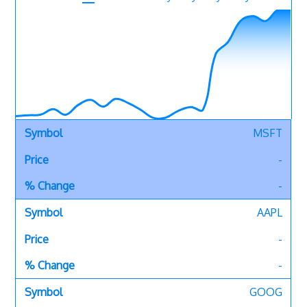
MSFT
-
-
AAPL
-
-
GOOG