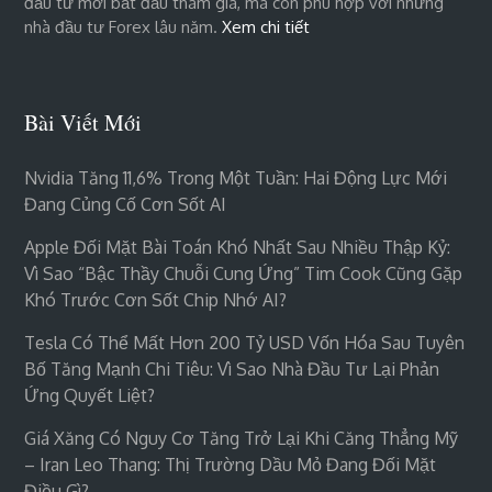
đầu tư mới bắt đầu tham gia, mà còn phù hợp với những
nhà đầu tư Forex lâu năm.
Xem chi tiết
Bài Viết Mới
Nvidia Tăng 11,6% Trong Một Tuần: Hai Động Lực Mới
Đang Củng Cố Cơn Sốt AI
Apple Đối Mặt Bài Toán Khó Nhất Sau Nhiều Thập Kỷ:
Vì Sao “bậc Thầy Chuỗi Cung Ứng” Tim Cook Cũng Gặp
Khó Trước Cơn Sốt Chip Nhớ AI?
Tesla Có Thể Mất Hơn 200 Tỷ USD Vốn Hóa Sau Tuyên
Bố Tăng Mạnh Chi Tiêu: Vì Sao Nhà Đầu Tư Lại Phản
Ứng Quyết Liệt?
Giá Xăng Có Nguy Cơ Tăng Trở Lại Khi Căng Thẳng Mỹ
– Iran Leo Thang: Thị Trường Dầu Mỏ Đang Đối Mặt
Điều Gì?