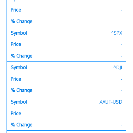
-
-
^SPX
-
-
^DJI
-
-
XAUT-USD
-
-