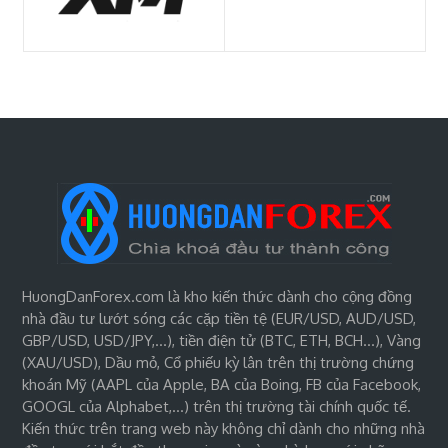
HuongDanForex.com là kho kiến thức dành cho cộng đồng
nhà đầu tư lướt sóng các cặp tiền tệ (EUR/USD, AUD/USD,
GBP/USD, USD/JPY,…), tiền điện tử (BTC, ETH, BCH…), Vàng
(XAU/USD), Dầu mỏ, Cổ phiếu kỳ lân trên thị trường chứng
khoán Mỹ (AAPL của Apple, BA của Boing, FB của Facebook,
GOOGL của Alphabet,…) trên thị trường tài chính quốc tế.
Kiến thức trên trang web này không chỉ dành cho những nhà