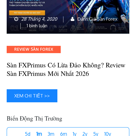
28 Tháng 4, 2020
Đánh Giá Sàn Forex
ở
1 bình luận
Sàn
FXPrimus
có
Categories
REVIEW SÀN FOREX
lừa
đảo
Sàn FXPrimus Có Lừa Đảo Không? Review
không?
Sàn FXPrimus Mới Nhất 2026
Review
sàn
FXPrimus
mới
XEM CHI TIẾT >>
nhất
2026
Biến Động Thị Trường
5d
1m
3m
6m
1y
2y
5y
10y