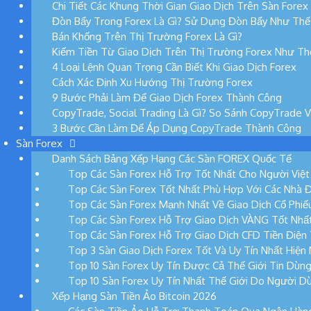
Chi Tiết Các Khung Thời Gian Giao Dịch Trên Sàn Forex
Đòn Bẩy Trong Forex Là Gì? Sử Dụng Đòn Bẩy Như Thế
Bán Khống Trên Thị Trường Forex Là Gì?
Kiếm Tiền Từ Giao Dịch Trên Thị Trường Forex Như T
4 Loại Lệnh Quan Trọng Cần Biết Khi Giao Dịch Forex
Cách Xác Định Xu Hướng Thị Trường Forex
9 Bước Phải Làm Để Giao Dịch Forex Thành Công
CopyTrade, Social Trading Là Gì? So Sánh CopyTrade 
3 Bước Cần Làm Để Áp Dụng CopyTrade Thành Công
Sàn Forex
Danh Sách Bảng Xếp Hạng Các Sàn FOREX Quốc Tế
Top Các Sàn Forex Hỗ Trợ Tốt Nhất Cho Người Việ
Top Các Sàn Forex Tốt Nhất Phù Hợp Với Các Nhà 
Top Các Sàn Forex Mạnh Nhất Về Giao Dịch Cổ Phi
Top Các Sàn Forex Hỗ Trợ Giao Dịch VÀNG Tốt Nhấ
Top Các Sàn Forex Hỗ Trợ Giao Dịch CFD Tiền Điện
Top 3 Sàn Giao Dịch Forex Tốt Và Uy Tín Nhất Hiện
Top 10 Sàn Forex Uy Tín Được Cả Thế Giới Tin Dùn
Top 10 Sàn Forex Uy Tín Nhất Thế Giới Do Người D
Xếp Hạng Sàn Tiền Ảo Bitcoin 2026