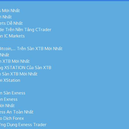
s Mới Nhất
i Nhất
ets Dễ Nhất
de Trên Nền Tảng CTrader
n IC Markets
Bitcoin,… Trên Sàn XTB Mới Nhất
 Nhất
n XTB Mới Nhất
ng XSTATION Của Sàn XTB
n Sàn XTB Mới Nhất
i XStation
n Sàn Exness
n Exness
ới Nhất
ess An Toàn Nhất
o Dịch Forex
Ứng Dụng Exness Trader