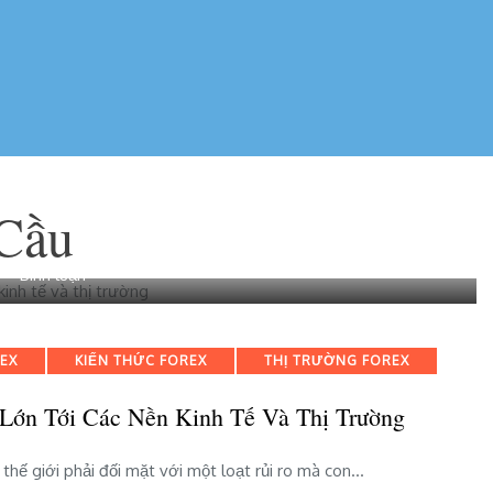
 Cầu
bài
Bình luận
viết
Những
rủi
REX
KIẾN THỨC FOREX
THỊ TRƯỜNG FOREX
ro
toàn
Lớn Tới Các Nền Kinh Tế Và Thị Trường
cầu
gây
tác
 thế giới phải đối mặt với một loạt rủi ro mà con…
động