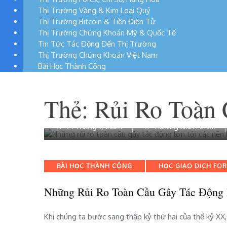
Thị Trường Vàng & Kim Loại Quý
Thị Trường Bitcoin & Tiền Điện Tử
Thị Trường Chứng Khoán Mỹ & Quốc Tế
Tin Tức Tác Động Đến Thị Trường
Thị Trường Chứng Khoán Việt Nam
Bài Học Thành Công
Thẻ:
Rủi Ro Toàn
14 Tháng 1, 2023
Hướng Dẫn Forex
Categories
BÀI HỌC THÀNH CÔNG
HỌC GIAO DỊCH FO
Những Rủi Ro Toàn Cầu Gây Tác Động 
Khi chúng ta bước sang thập kỷ thứ hai của thế kỷ XX,