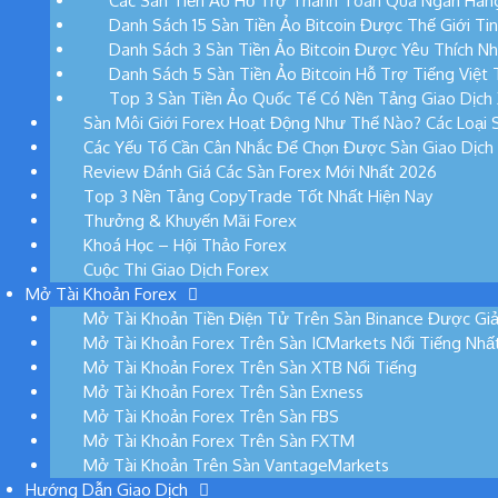
Các Sàn Tiền Ảo Hỗ Trợ Thanh Toán Qua Ngân Hàng
Danh Sách 15 Sàn Tiền Ảo Bitcoin Được Thế Giới Ti
Danh Sách 3 Sàn Tiền Ảo Bitcoin Được Yêu Thích Nh
Danh Sách 5 Sàn Tiền Ảo Bitcoin Hỗ Trợ Tiếng Việt 
Top 3 Sàn Tiền Ảo Quốc Tế Có Nền Tảng Giao Dịch 
Sàn Môi Giới Forex Hoạt Động Như Thế Nào? Các Loại S
Các Yếu Tố Cần Cân Nhắc Để Chọn Được Sàn Giao Dịch
Review Đánh Giá Các Sàn Forex Mới Nhất 2026
Top 3 Nền Tảng CopyTrade Tốt Nhất Hiện Nay
Thưởng & Khuyến Mãi Forex
Khoá Học – Hội Thảo Forex
Cuộc Thi Giao Dịch Forex
Mở Tài Khoản Forex
Mở Tài Khoản Tiền Điện Tử Trên Sàn Binance Được Giả
Mở Tài Khoản Forex Trên Sàn ICMarkets Nổi Tiếng Nhấ
Mở Tài Khoản Forex Trên Sàn XTB Nổi Tiếng
Mở Tài Khoản Forex Trên Sàn Exness
Mở Tài Khoản Forex Trên Sàn FBS
Mở Tài Khoản Forex Trên Sàn FXTM
Mở Tài Khoản Trên Sàn VantageMarkets
Hướng Dẫn Giao Dịch