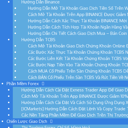
Hướng Dẫn Binance
Hướng Dẫn Mở Tài Khoản Giao Dịch Tiền Số Trên W
Cách Mở Tài Khoản Trên App BINANCE Được Giảm 10
Hướng Dẫn Cách Xác Thực Tài Khoản BINANCE Mới
Hướng Dẫn Cách Tích Hợp Tài Khoản Ngân Hàng Và
Hướng Dẫn Chi Tiết Cách Giao Dịch Mua – Bán Coi
Hướng Dẫn TCBS
Cách Mở Tài Khoản Giao Dịch Chứng Khoán Online 
Các Bước Xác Thực Tài Khoản Chứng Khoán TCBS N
Các Bước Liên Kết Tài Khoản Chứng Khoán TCBS Vớ
Các Bước Nạp Tiền Vào Tài Khoản Chứng Khoán TC
Cách MUA Cổ Phiếu Trên Sàn Chứng Khoán TCBS D
Cách BÁN Cổ Phiếu Trên Sàn TCBS Và Rút Tiền Về 
Phần Mềm Forex
Hướng Dẫn Cách Cài Đặt Exness Trader App Để Giao D
Cách Mở Tài Khoản Trên App BINANCE Được Giảm 10% P
Hướng Dẫn Cách Cài Đặt Và Cách Sử Dụng Ứng Dụng 
[ICMarkets] Hướng Dẫn Cách Đặt Lệnh Và Copy Trade 
Các Nền Tảng Phần Mềm Để Giao Dịch Trên Thị Trườn
Chiến Lược Giao Dịch
Thị Trường Forex, Chỉ Số, Hàng Hoá