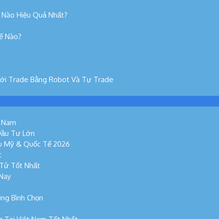
 Nào Hiệu Quả Nhất?
hế Nào?
Với Trade Bằng Robot Và Tự Trade
t Nam
Đầu Tư Lớn
ếu Mỹ & Quốc Tế 2026
t
 Tử Tốt Nhất
 Nay
g
ùng Bình Chọn