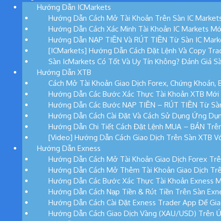
Hướng Dẫn ICMarkets
Hướng Dẫn Cách Mở Tài Khoản Trên Sàn IC Market
Hướng Dẫn Cách Xác Minh Tài Khoản IC Markets Mớ
Hướng Dẫn NẠP TIỀN Và RÚT TIỀN Từ Sàn IC Mark
[ICMarkets] Hướng Dẫn Cách Đặt Lệnh Và Copy Tra
Sàn IcMarkets Có Tốt Và Uy Tín Không? Đánh Giá Sà
Hướng Dẫn XTB
Cách Mở Tài Khoản Giao Dịch Forex, Chứng Khoán, 
Hướng Dẫn Các Bước Xác Thực Tài Khoản XTB Mới
Hướng Dẫn Các Bước NẠP TIỀN – RÚT TIỀN Từ Sà
Hướng Dẫn Cách Cài Đặt Và Cách Sử Dụng Ứng Dụ
Hướng Dẫn Chi Tiết Cách Đặt Lệnh MUA – BÁN Trê
[Video] Hướng Dẫn Cách Giao Dịch Trên Sàn XTB Vớ
Hướng Dẫn Exness
Hướng Dẫn Cách Mở Tài Khoản Giao Dịch Forex Trê
Hướng Dẫn Cách Mở Thêm Tài Khoản Giao Dịch Trê
Hướng Dẫn Các Bước Xác Thực Tài Khoản Exness M
Hướng Dẫn Cách Nạp Tiền & Rút Tiền Trên Sàn Exn
Hướng Dẫn Cách Cài Đặt Exness Trader App Để Gia
Hướng Dẫn Cách Giao Dịch Vàng (XAU/USD) Trên 