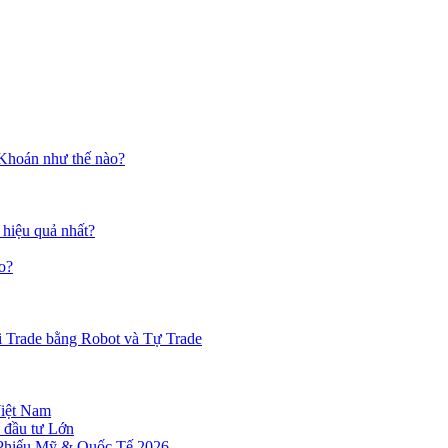
 Khoán như thế nào?
 hiệu quả nhất?
o?
i Trade bằng Robot và Tự Trade
Việt Nam
 đầu tư Lớn
 Phiếu Mỹ & Quốc Tế 2026