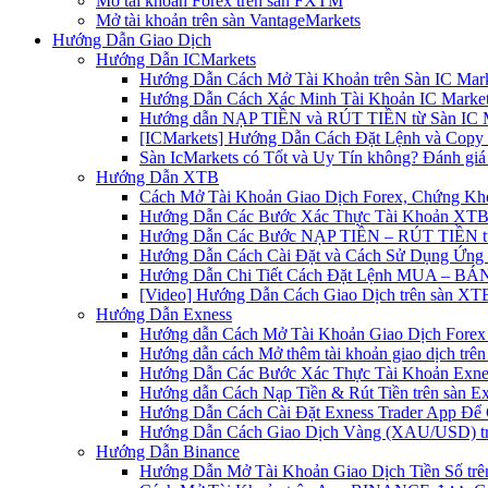
Mở tài khoản Forex trên sàn FXTM
Mở tài khoản trên sàn VantageMarkets
Hướng Dẫn Giao Dịch
Hướng Dẫn ICMarkets
Hướng Dẫn Cách Mở Tài Khoản trên Sàn IC Mark
Hướng Dẫn Cách Xác Minh Tài Khoản IC Market
Hướng dẫn NẠP TIỀN và RÚT TIỀN từ Sàn IC Ma
[ICMarkets] Hướng Dẫn Cách Đặt Lệnh và Copy T
Sàn IcMarkets có Tốt và Uy Tín không? Đánh giá
Hướng Dẫn XTB
Cách Mở Tài Khoản Giao Dịch Forex, Chứng Kho
Hướng Dẫn Các Bước Xác Thực Tài Khoản XTB
Hướng Dẫn Các Bước NẠP TIỀN – RÚT TIỀN t
Hướng Dẫn Cách Cài Đặt và Cách Sử Dụng Ứn
Hướng Dẫn Chi Tiết Cách Đặt Lệnh MUA – BÁN 
[Video] Hướng Dẫn Cách Giao Dịch trên sàn XTB
Hướng Dẫn Exness
Hướng dẫn Cách Mở Tài Khoản Giao Dịch Forex 
Hướng dẫn cách Mở thêm tài khoản giao dịch trên
Hướng Dẫn Các Bước Xác Thực Tài Khoản Exne
Hướng dẫn Cách Nạp Tiền & Rút Tiền trên sàn E
Hướng Dẫn Cách Cài Đặt Exness Trader App Để 
Hướng Dẫn Cách Giao Dịch Vàng (XAU/USD) tr
Hướng Dẫn Binance
Hướng Dẫn Mở Tài Khoản Giao Dịch Tiền Số trên 