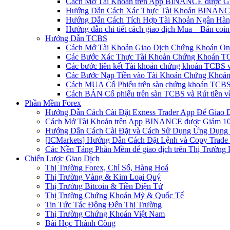
Cách Mở Tài Khoản trên App BINANCE được Gi
Hướng Dẫn Cách Xác Thực Tài Khoản BINANCE
Hướng Dẫn Cách Tích Hợp Tài Khoản Ngân Hàng
Hướng dẫn chi tiết cách giao dịch Mua – Bán co
Hướng Dẫn TCBS
Cách Mở Tài Khoản Giao Dịch Chứng Khoán Onli
Các Bước Xác Thực Tài Khoản Chứng Khoán TC
Các bước liên kết Tài khoản chứng khoán TCBS v
Các Bước Nạp Tiền vào Tài Khoản Chứng Khoán
Cách MUA Cổ Phiếu trên sàn chứng khoán TCBS
Cách BÁN Cổ phiếu trên sàn TCBS và Rút tiền v
Phần Mềm Forex
Hướng Dẫn Cách Cài Đặt Exness Trader App Để Giao 
Cách Mở Tài Khoản trên App BINANCE được Giảm 10%
Hướng Dẫn Cách Cài Đặt và Cách Sử Dụng Ứng Dụn
[ICMarkets] Hướng Dẫn Cách Đặt Lệnh và Copy Trade t
Các Nền Tảng Phần Mềm để giao dịch trên Thị Trường 
Chiến Lược Giao Dịch
Thị Trường Forex, Chỉ Số, Hàng Hoá
Thị Trường Vàng & Kim Loại Quý
Thị Trường Bitcoin & Tiền Điện Tử
Thị Trường Chứng Khoán Mỹ & Quốc Tế
Tin Tức Tác Động Đến Thị Trường
Thị Trường Chứng Khoán Việt Nam
Bài Học Thành Công