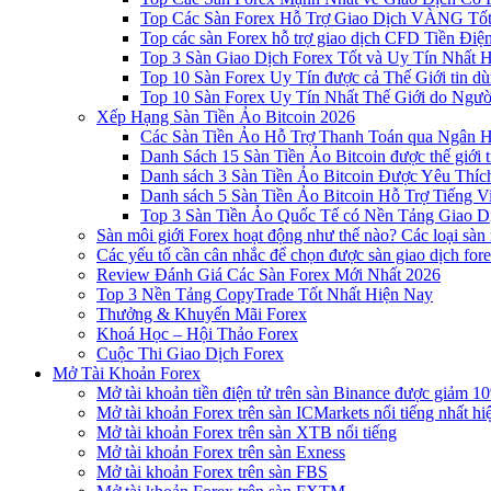
Top Các Sàn Forex Hỗ Trợ Giao Dịch VÀNG Tốt
Top các sàn Forex hỗ trợ giao dịch CFD Tiền Điệ
Top 3 Sàn Giao Dịch Forex Tốt và Uy Tín Nhất 
Top 10 Sàn Forex Uy Tín được cả Thế Giới tin d
Top 10 Sàn Forex Uy Tín Nhất Thế Giới do Ngư
Xếp Hạng Sàn Tiền Ảo Bitcoin 2026
Các Sàn Tiền Ảo Hỗ Trợ Thanh Toán qua Ngân Hà
Danh Sách 15 Sàn Tiền Ảo Bitcoin được thế giới 
Danh sách 3 Sàn Tiền Ảo Bitcoin Được Yêu Thíc
Danh sách 5 Sàn Tiền Ảo Bitcoin Hỗ Trợ Tiếng Vi
Top 3 Sàn Tiền Ảo Quốc Tế có Nền Tảng Giao D
Sàn môi giới Forex hoạt động như thế nào? Các loại sàn
Các yếu tố cần cân nhắc để chọn được sàn giao dịch for
Review Đánh Giá Các Sàn Forex Mới Nhất 2026
Top 3 Nền Tảng CopyTrade Tốt Nhất Hiện Nay
Thưởng & Khuyến Mãi Forex
Khoá Học – Hội Thảo Forex
Cuộc Thi Giao Dịch Forex
Mở Tài Khoản Forex
Mở tài khoản tiền điện tử trên sàn Binance được giảm 10
Mở tài khoản Forex trên sàn ICMarkets nổi tiếng nhất hi
Mở tài khoản Forex trên sàn XTB nổi tiếng
Mở tài khoản Forex trên sàn Exness
Mở tài khoản Forex trên sàn FBS