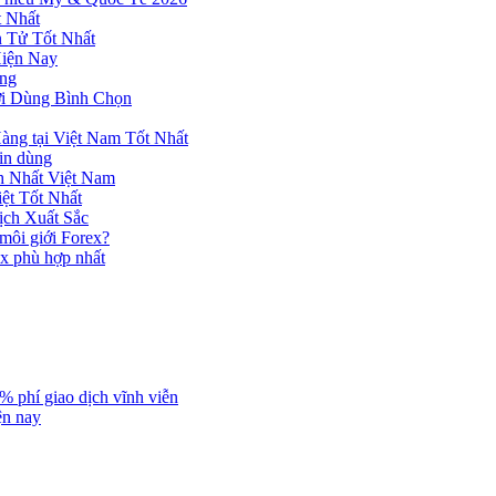
 Nhất
n Tử Tốt Nhất
Hiện Nay
ùng
ời Dùng Bình Chọn
ng tại Việt Nam Tốt Nhất
tin dùng
h Nhất Việt Nam
ệt Tốt Nhất
ịch Xuất Sắc
 môi giới Forex?
ex phù hợp nhất
% phí giao dịch vĩnh viễn
ện nay