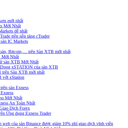
ets mới nhất
s Mới Nhất
rkets dễ nhất
rade trên nền tảng cTrader
 sàn IC Markets
án, Bitcoin,… trên Sàn XTB mới nhất
 Mới Nhất
ừ sàn XTB Mới Nhất
g Dụng xSTATION của sàn XTB
trên Sàn XTB mới nhất
 với xStation
trên sàn Exness
 Exness
ss Mới Nhất
xness An Toàn Nhất
Giao Dịch Forex
ên Ứng dụng Exness Trader
web của sàn Binance được giảm 10% phí giao dịch vĩnh viễn