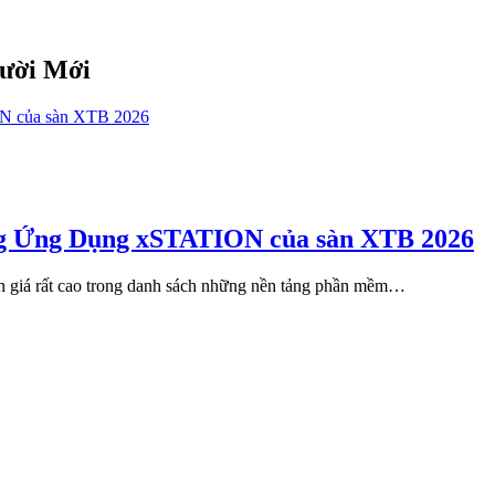
gười Mới
ài
iết
ướng
ẫn
ách
ng Ứng Dụng xSTATION của sàn XTB 2026
ài
ặt
nh giá rất cao trong danh sách những nền tảng phần mềm…
à
ách
ử
ụng
ng
ụng
STATION
ủa
àn
XTB
026