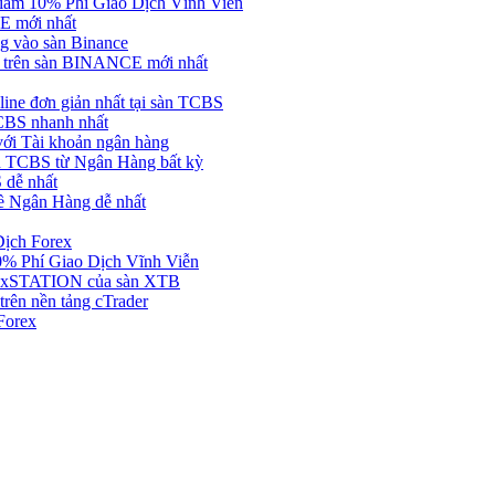
ảm 10% Phí Giao Dịch Vĩnh Viễn
 mới nhất
 vào sàn Binance
in trên sàn BINANCE mới nhất
ne đơn giản nhất tại sàn TCBS
BS nhanh nhất
ới Tài khoản ngân hàng
 TCBS từ Ngân Hàng bất kỳ
 dễ nhất
ề Ngân Hàng dễ nhất
Dịch Forex
 Phí Giao Dịch Vĩnh Viễn
g xSTATION của sàn XTB
rên nền tảng cTrader
Forex