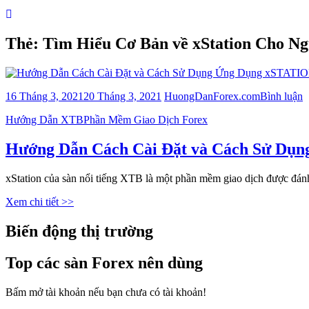
Thẻ:
Tìm Hiểu Cơ Bản về xStation Cho N
b
16 Tháng 3, 2021
20 Tháng 3, 2021
HuongDanForex.com
Bình luận
v
Categories
Hướng Dẫn XTB
Phần Mềm Giao Dịch Forex
H
D
C
Hướng Dẫn Cách Cài Đặt và Cách Sử Dụ
C
Đ
xStation của sàn nổi tiếng XTB là một phần mềm giao dịch được đá
v
C
Xem chi tiết >>
S
D
Biến động thị trường
Ứ
D
x
Top các sàn Forex nên dùng
c
s
Bấm mở tài khoản nếu bạn chưa có tài khoản!
2