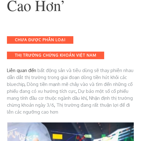
Cao Hơn’
2 Tháng 6, 2021
Chứng Khoán Việt Nam
Categories
CHƯA ĐƯỢC PHÂN LOẠI
THỊ TRƯỜNG CHỨNG KHOÁN VIỆT NAM
Liên quan đến
bất động sản và tiêu dùng sẽ thay phiên nhau
dẫn dắt thị trường trong giai đoạn dòng tiền hút khỏi các
bluechip
,
Dòng tiền mạnh mẽ chảy vào và tìm đến những cổ
phiếu đang có xu hướng tích cực
,
Dự báo một số cổ phiếu
mang tính đầu cơ thuộc ngành dầu khí
,
Nhận định thị trường
chừng khoán ngày 3/6
,
Thị trường đang rất thuận lợi để đi
lên các ngưỡng cao hơn