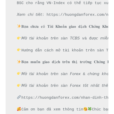
BSC cho rằng VN-Index có thể tiếp tục xuất h
𝘟𝘦𝘮 𝘤𝘩𝘪 𝘵𝘪ế𝘵: https://huongdanforex.
𝐁ạ𝐧 𝐜𝐡ư𝐚 𝐜ó 𝐓à𝐢 𝐊𝐡𝐨ả𝐧 𝐠𝐢𝐚𝐨 𝐝ị𝐜𝐡 𝐂𝐡ứ𝐧𝐠 𝐊𝐡𝐨á
𝘔ở 𝘵à𝘪 𝘬𝘩𝘰ả𝘯 𝘵𝘳ê𝘯 𝘴à𝘯 𝘛𝘊𝘉𝘚 𝘷à đượ𝘤 𝘮
Hướng dẫn cách mở tài khoản trên sàn TCB
𝐁ạ𝐧 𝐦𝐮ố𝐧 𝐠𝐢𝐚𝐨 𝐝ị𝐜𝐡 𝐭𝐫ê𝐧 𝐭𝐡ị 𝐭𝐫ườ𝐧𝐠 𝐂𝐡ứ𝐧𝐠 
𝘔ở 𝘵à𝘪 𝘬𝘩𝘰ả𝘯 𝘵𝘳ê𝘯 𝘴à𝘯 𝘍𝘰𝘳𝘦𝘹 & 𝘤𝘩
𝘔ở 𝘵à𝘪 𝘬𝘩𝘰ả𝘯 𝘵𝘳ê𝘯 𝘴à𝘯 𝘍𝘰𝘳𝘦𝘹 𝘵ố𝘵 
https://huongdanforex.com/nhan-dinh-thi-
Cảm ơn bạn đã xem thông tin
Chúc bạn 