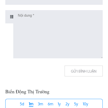
Biến Động Thị Trường
5d
1m
3m
6m
1y
2y
5y
10y