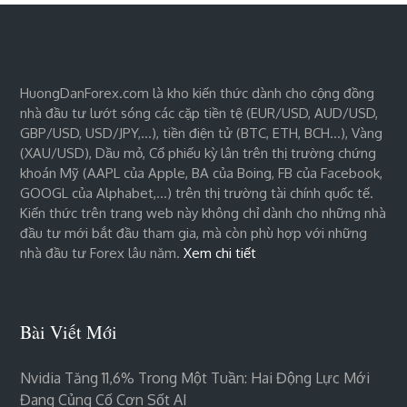
HuongDanForex.com là kho kiến thức dành cho cộng đồng
nhà đầu tư lướt sóng các cặp tiền tệ (EUR/USD, AUD/USD,
GBP/USD, USD/JPY,…), tiền điện tử (BTC, ETH, BCH…), Vàng
(XAU/USD), Dầu mỏ, Cổ phiếu kỳ lân trên thị trường chứng
khoán Mỹ (AAPL của Apple, BA của Boing, FB của Facebook,
GOOGL của Alphabet,…) trên thị trường tài chính quốc tế.
Kiến thức trên trang web này không chỉ dành cho những nhà
đầu tư mới bắt đầu tham gia, mà còn phù hợp với những
nhà đầu tư Forex lâu năm.
Xem chi tiết
Bài Viết Mới
Nvidia Tăng 11,6% Trong Một Tuần: Hai Động Lực Mới
Đang Củng Cố Cơn Sốt AI