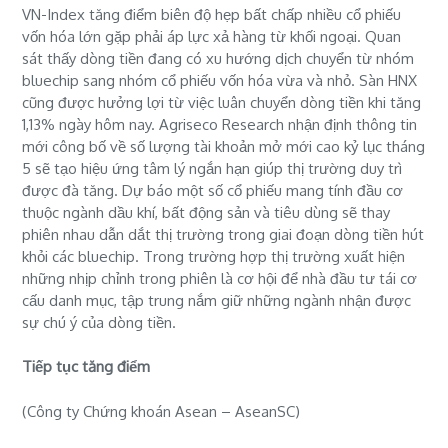
VN-Index tăng điểm biên độ hẹp bất chấp nhiều cổ phiếu
vốn hóa lớn gặp phải áp lực xả hàng từ khối ngoại. Quan
sát thấy dòng tiền đang có xu hướng dịch chuyển từ nhóm
bluechip sang nhóm cổ phiếu vốn hóa vừa và nhỏ. Sàn HNX
cũng được hưởng lợi từ việc luân chuyển dòng tiền khi tăng
1,13% ngày hôm nay. Agriseco Research nhận định thông tin
mới công bố về số lượng tài khoản mở mới cao kỷ lục tháng
5 sẽ tạo hiệu ứng tâm lý ngắn hạn giúp thị trường duy trì
được đà tăng. Dự báo một số cổ phiếu mang tính đầu cơ
thuộc ngành dầu khí, bất động sản và tiêu dùng sẽ thay
phiên nhau dẫn dắt thị trường trong giai đoạn dòng tiền hút
khỏi các bluechip. Trong trường hợp thị trường xuất hiện
những nhịp chỉnh trong phiên là cơ hội để nhà đầu tư tái cơ
cấu danh mục, tập trung nắm giữ những ngành nhận được
sự chú ý của dòng tiền.
Tiếp tục tăng điểm
(Công ty Chứng khoán Asean – AseanSC)