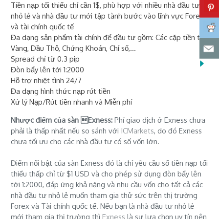
Tiền nạp tối thiểu chỉ cần 1$, phù hợp với nhiều nhà đầu tư
nhỏ lẻ và nhà đầu tư mới tập tành bước vào lĩnh vực Forex
và tài chính quốc tế
Đa dạng sản phẩm tài chính để đầu tư gồm: Các cặp tiền tệ,
Vàng, Dầu Thô, Chứng Khoán, Chỉ số,...
Spread chỉ từ 0.3 pip
Đòn bẩy lên tới 1:2000
Hỗ trợ nhiệt tình 24/7
Đa dạng hình thức nạp rút tiền
Xử lý Nạp/Rút tiền nhanh và Miễn phí
Nhược điểm của sàn Exness:
Phí giao dịch ở Exness chưa
phải là thấp nhất nếu so sánh với
ICMarkets
, do đó Exness
chưa tối ưu cho các nhà đầu tư có số vốn lớn.
Điểm nổi bật của sàn Exness đó là chỉ yêu cầu số tiền nạp tối
thiểu thấp chỉ từ $1 USD và cho phép sử dụng đòn bẩy lên
tới 1:2000, đáp ứng khả năng và nhu cầu vốn cho tất cả các
nhà đầu tư nhỏ lẻ muốn tham gia thử sức trên thị trường
Forex và Tài chính quốc tế. Nếu bạn là nhà đầu tư nhỏ lẻ
mới tham gia thị trường thì
Exness
là sự lựa chọn uy tín nên