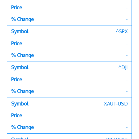
-
-
^SPX
-
-
^DJI
-
-
XAUT-USD
-
-