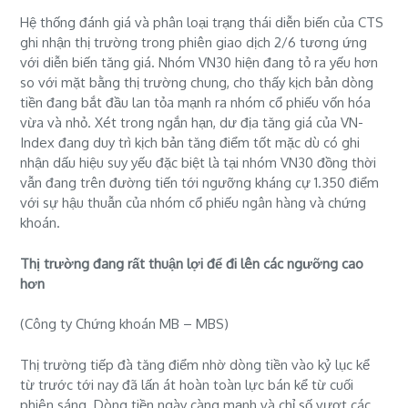
Hệ thống đánh giá và phân loại trạng thái diễn biến của CTS
ghi nhận thị trường trong phiên giao dịch 2/6 tương ứng
với diễn biến tăng giá. Nhóm VN30 hiện đang tỏ ra yếu hơn
so với mặt bằng thị trường chung, cho thấy kịch bản dòng
tiền đang bắt đầu lan tỏa mạnh ra nhóm cổ phiếu vốn hóa
vừa và nhỏ. Xét trong ngắn hạn, dư địa tăng giá của VN-
Index đang duy trì kịch bản tăng điểm tốt mặc dù có ghi
nhận dấu hiệu suy yếu đặc biệt là tại nhóm VN30 đồng thời
vẫn đang trên đường tiến tới ngưỡng kháng cự 1.350 điểm
với sự hậu thuẫn của nhóm cổ phiếu ngân hàng và chứng
khoán.
Thị trường đang rất thuận lợi để đi lên các ngưỡng cao
hơn
(Công ty Chứng khoán MB – MBS)
Thị trường tiếp đà tăng điểm nhờ dòng tiền vào kỷ lục kể
từ trước tới nay đã lấn át hoàn toàn lực bán kể từ cuối
phiên sáng. Dòng tiền ngày càng mạnh và chỉ số vượt các