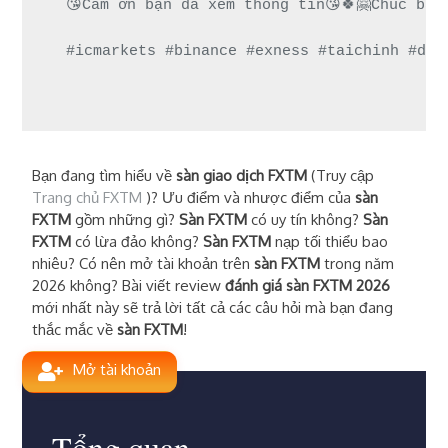
😘Cảm ơn bạn đã xem thông tin😘🍀🤗Chúc bạn
#icmarkets #binance #exness #taichinh #dau
Bạn đang tìm hiểu về
sàn giao dịch FXTM
(Truy cập
Trang chủ FXTM
)? Ưu điểm và nhược điểm của
sàn
FXTM
gồm những gì?
Sàn FXTM
có uy tín không?
Sàn
FXTM
có lừa đảo không?
Sàn FXTM
nạp tối thiểu bao
nhiêu? Có nên mở tài khoản trên
sàn FXTM
trong năm
2026 không? Bài viết review
đánh giá sàn FXTM 2026
mới nhất này sẽ trả lời tất cả các câu hỏi mà bạn đang
thắc mắc về
sàn FXTM
!
Mở tài khoản
Tổng quan