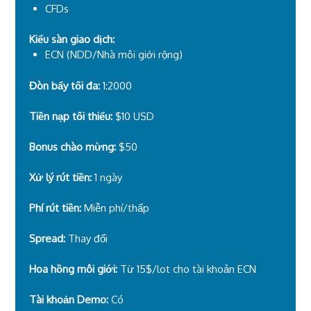
CFDs
Kiểu sàn giao dịch:
ECN (NDD/Nhà môi giới rộng)
Đòn bẩy tối đa:
1:2000
Tiền nạp tối thiểu:
$10 USD
Bonus chào mừng:
$50
Xử lý rút tiền:
1 ngày
Phí rút tiền:
Miễn phí/thấp
Spread:
Thay đổi
Hoa hồng môi giới:
Từ 15$/lot cho tài khoản ECN
Tài khoản Demo:
Có