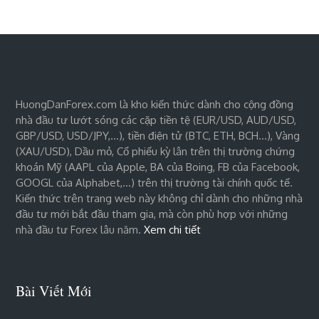
HuongDanForex.com là kho kiến thức dành cho cộng đồng
nhà đầu tư lướt sóng các cặp tiền tệ (EUR/USD, AUD/USD,
GBP/USD, USD/JPY,…), tiền điện tử (BTC, ETH, BCH…), Vàng
(XAU/USD), Dầu mỏ, Cổ phiếu kỳ lân trên thị trường chứng
khoán Mỹ (AAPL của Apple, BA của Boing, FB của Facebook,
GOOGL của Alphabet,…) trên thị trường tài chính quốc tế.
Kiến thức trên trang web này không chỉ dành cho những nhà
đầu tư mới bắt đầu tham gia, mà còn phù hợp với những
nhà đầu tư Forex lâu năm.
Xem chi tiết
Bài Viết Mới