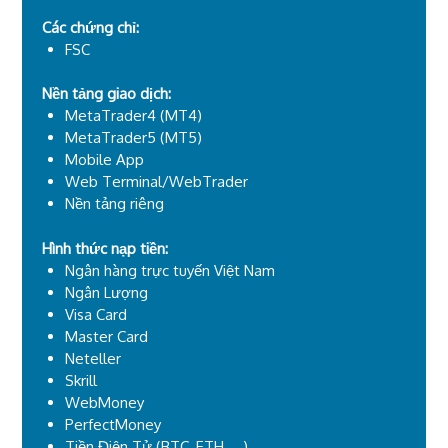
Các chứng chỉ:
FSC
Nền tảng giao dịch:
MetaTrader4 (MT4)
MetaTrader5 (MT5)
Mobile App
Web Terminal/WebTrader
Nền tảng riêng
Hình thức nạp tiền:
Ngân hàng trực tuyến Việt Nam
Ngân Lượng
Visa Card
Master Card
Neteller
Skrill
WebMoney
PerfectMoney
Tiền Điện Tử (BTC, ETH, ...)