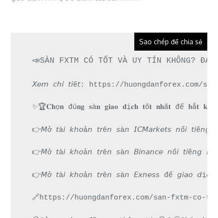
Sao chép để chia sẻ
📣SÀN FXTM CÓ TỐT VÀ UY TÍN KHÔNG? ĐÁN
𝘟𝘦𝘮 𝘤𝘩𝘪 𝘵𝘪ế𝘵: https://huongdanforex.co
✨🏆𝐂𝐡ọ𝐧 đú𝐧𝐠 𝐬à𝐧 𝐠𝐢𝐚𝐨 𝐝ị𝐜𝐡 𝐭ố𝐭 𝐧𝐡ấ𝐭 để 𝐛ắ𝐭 𝐤𝐡ở𝐢 
👉𝘔ở 𝘵à𝘪 𝘬𝘩𝘰ả𝘯 𝘵𝘳ê𝘯 𝘴à𝘯 𝘐𝘊𝘔𝘢𝘳𝘬𝘦𝘵𝘴 𝘯
👉𝘔ở 𝘵à𝘪 𝘬𝘩𝘰ả𝘯 𝘵𝘳ê𝘯 𝘴à𝘯 𝘉𝘪𝘯𝘢𝘯𝘤𝘦 𝘯ổ𝘪 𝘵
👉𝘔ở 𝘵à𝘪 𝘬𝘩𝘰ả𝘯 𝘵𝘳ê𝘯 𝘴à𝘯 𝘌𝘹𝘯𝘦𝘴𝘴 để 𝘨
🔗https://huongdanforex.com/san-fxtm-co-to