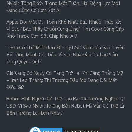
Nvidia Tăng 11,6% Trong Một Tuần: Hai Động Lực Mới
Đang Củng Cố Cơn Sốt AI
Apple Đối Mặt Bài Toán Khó Nhất Sau Nhiều Thập Kỷ:
Vì Sao “bậc Thầy Chuỗi Cung Ứng” Tim Cook Cũng Gặp
Khó Trước Cơn Sốt Chip Nhớ AI?
Tesla Có Thể Mất Hơn 200 Tỷ USD Vốn Hóa Sau Tuyên
Bố Tăng Mạnh Chi Tiêu: Vì Sao Nhà Đầu Tư Lại Phản
Ứng Quyết Liệt?
Giá Xăng Có Nguy Cơ Tăng Trở Lại Khi Căng Thẳng Mỹ
– Iran Leo Thang: Thị Trường Dầu Mỏ Đang Đối Mặt
Điều Gì?
Robot Hình Người Có Thể Tạo Ra Thị Trường Nghìn Tỷ
USD: Vì Sao Nvidia Không Bán Robot Mà Vẫn Có Thể Là
Bên Hưởng Lợi Lớn Nhất?