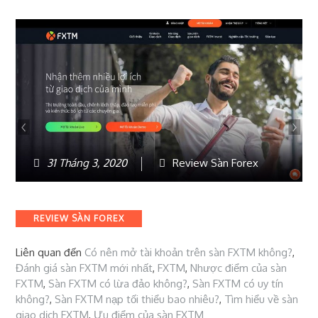
31 Tháng 3, 2020
Review Sàn Forex
REVIEW SÀN FOREX
Liên quan đến
Có nên mở tài khoản trên sàn FXTM không?
,
Đánh giá sàn FXTM mới nhất
,
FXTM
,
Nhược điểm của sàn
FXTM
,
Sàn FXTM có lừa đảo không?
,
Sàn FXTM có uy tín
không?
,
Sàn FXTM nạp tối thiểu bao nhiêu?
,
Tìm hiểu về sàn
giao dịch FXTM
,
Ưu điểm của sàn FXTM