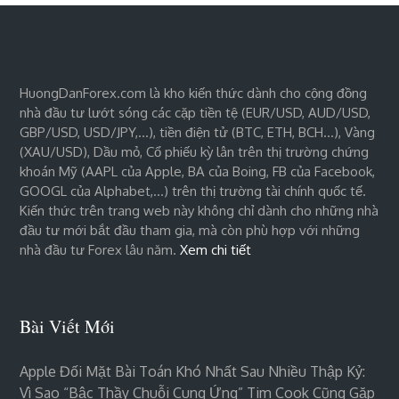
HuongDanForex.com là kho kiến thức dành cho cộng đồng
nhà đầu tư lướt sóng các cặp tiền tệ (EUR/USD, AUD/USD,
GBP/USD, USD/JPY,…), tiền điện tử (BTC, ETH, BCH…), Vàng
(XAU/USD), Dầu mỏ, Cổ phiếu kỳ lân trên thị trường chứng
khoán Mỹ (AAPL của Apple, BA của Boing, FB của Facebook,
GOOGL của Alphabet,…) trên thị trường tài chính quốc tế.
Kiến thức trên trang web này không chỉ dành cho những nhà
đầu tư mới bắt đầu tham gia, mà còn phù hợp với những
nhà đầu tư Forex lâu năm.
Xem chi tiết
Bài Viết Mới
Apple Đối Mặt Bài Toán Khó Nhất Sau Nhiều Thập Kỷ:
Vì Sao “bậc Thầy Chuỗi Cung Ứng” Tim Cook Cũng Gặp