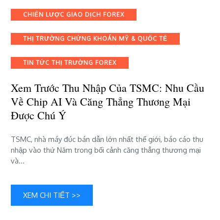
trước
Categories
CHIẾN LƯỢC GIAO DỊCH FOREX
thu
nhập
THỊ TRƯỜNG CHỨNG KHOÁN MỸ & QUỐC TẾ
của
TSMC:
Nhu
TIN TỨC THỊ TRƯỜNG FOREX
cầu
về
Xem Trước Thu Nhập Của TSMC: Nhu Cầu
chip
Về Chip AI Và Căng Thẳng Thương Mại
AI
Được Chú Ý
và
căng
thẳng
TSMC, nhà máy đúc bán dẫn lớn nhất thế giới, báo cáo thu
thương
nhập vào thứ Năm trong bối cảnh căng thẳng thương mại
mại
và…
được
chú
ý
XEM CHI TIẾT >>