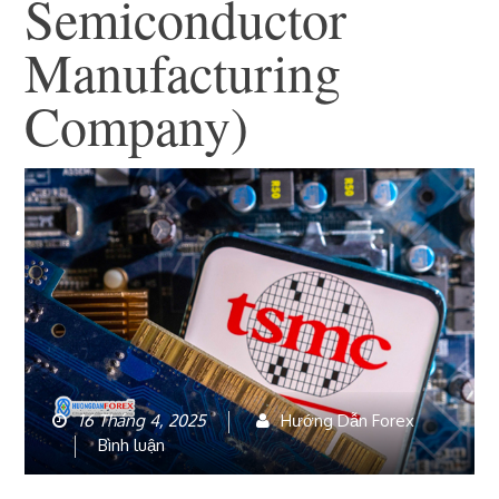
Semiconductor
Manufacturing
Company)
16 Tháng 4, 2025
Hướng Dẫn Forex
bài
Bình luận
viết
Xem