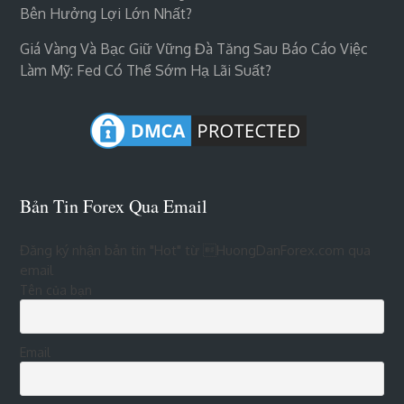
Bên Hưởng Lợi Lớn Nhất?
Giá Vàng Và Bạc Giữ Vững Đà Tăng Sau Báo Cáo Việc
Làm Mỹ: Fed Có Thể Sớm Hạ Lãi Suất?
Bản Tin Forex Qua Email
Đăng ký nhận bản tin "Hot" từ HuongDanForex.com qua
email
Tên của bạn
Email