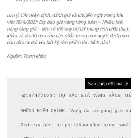
Lưu ý: Các nhận định, đánh giá và khuyến nghị trong bài
viết
18/4/2021: Dự báo giá vàng hàng tuần – Nhiều khả
năng tăng giá – liệu có thể duy trì?
chỉ mang tính chất tham
khảo và do đó bạn cần cân nhắc trong mọi quyết định mua
bán đầu tư đối với bất kỳ sản phẩm tài chính nào!
Nguồn: Tham khảo
Sao chép để chia sẻ
📣18/4/2021: DỰ BÁO GIÁ VÀNG HÀNG TUẦN
NHỮNG ĐIỂM CHÍNH: Vàng đã cố gắng giữ được
𝘟𝘦𝘮 𝘤𝘩𝘪 𝘵𝘪ế𝘵: https://huongdanforex.