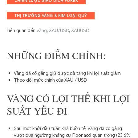
CHIẾN LƯỢC GIAO DỊCH FOREX
THỊ TRƯỜNG VÀNG & KIM LOẠI QUÝ
Liên quan đến
vàng
,
XAU/USD
,
XAUUSD
NHỮNG ĐIỂM CHÍNH:
Vàng đã cố gắng giữ được đà tăng khi lợi suất giảm
Theo dõi mức chính của XAU / USD
VÀNG CÓ LỢI THẾ KHI LỢI
SUẤT YẾU ĐI
Sau một khởi đầu tuần khá buồn tẻ, vàng đã cố gắng
vượt qua ngưỡng kháng cự Fibonacci quan trọng (23,6%