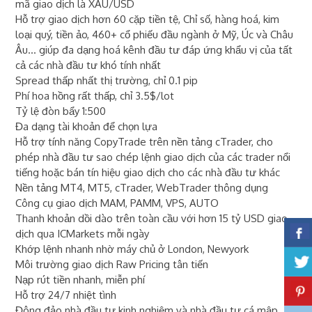
mã giao dịch là XAU/USD
Hỗ trợ giao dịch hơn 60 cặp tiền tệ, Chỉ số, hàng hoá, kim
loại quý, tiền ảo, 460+ cổ phiếu đầu ngành ở Mỹ, Úc và Châu
Âu... giúp đa dạng hoá kênh đầu tư đáp ứng khẩu vị của tất
cả các nhà đầu tư khó tính nhất
Spread thấp nhất thị trường, chỉ 0.1 pip
Phí hoa hồng rất thấp, chỉ 3.5$/lot
Tỷ lệ đòn bẩy 1:500
Đa dạng tài khoản để chọn lựa
Hỗ trợ tính năng CopyTrade trên nền tảng cTrader, cho
phép nhà đầu tư sao chép lệnh giao dịch của các trader nổi
tiếng hoặc bán tín hiệu giao dịch cho các nhà đầu tư khác
Nền tảng MT4, MT5, cTrader, WebTrader thông dụng
Công cụ giao dịch MAM, PAMM, VPS, AUTO
Thanh khoản dồi dào trên toàn cầu với hơn 15 tỷ USD giao
dịch qua ICMarkets mỗi ngày
Khớp lệnh nhanh nhờ máy chủ ở London, Newyork
Môi trường giao dịch Raw Pricing tân tiến
Nạp rút tiền nhanh, miễn phí
Hỗ trợ 24/7 nhiệt tình
Đông đảo nhà đầu tư kinh nghiệm và nhà đầu tư cá mập