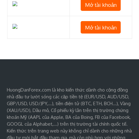
Mở tài khoản
Mở tài khoản
HuongDanForex.com là kho kiến thức dành cho cộng đồng
nhà đầu tư lướt sóng các cặp tiền tệ (EUR/USD, AUD/USD,
GBP/USD, USD/JPY,…), tiền điện tử (BTC, ETH, BCH…), Vàng
(XAU/USD), Dầu mỏ, Cổ phiếu kỳ lân trên thị trường chứng
khoán Mỹ (AAPL của Apple, BA của Boing, FB của Facebook,
GOOGL của Alphabet,…) trên thị trường tài chính quốc tế.
Kiến thức trên trang web này không chỉ dành cho những nhà
đầu tư mới bắt đầu tham gia, mà còn phù hợp với những