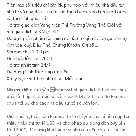
Tiền nạp tối thiểu chỉ cần 1$, phù hợp với nhiều nhà đầu tư
nhỏ lẻ và nhà đầu tư mới tập tành bước vào lĩnh vực Forex
và tài chính quốc tế
Hỗ trợ giao dịch Vàng trên Thị Trường Vàng Thế Giới với
mã giao dịch là XAU/USD
Đa dạng sản phẩm tài chính để đầu tư gồm: Các cặp tiền tệ,
Kim loại quý, Dầu Thô, Chứng Khoán, Chỉ số,...
Spread chỉ từ 0.3 pip
Đòn bẩy lên tới 1:2000
Hỗ trợ nhiệt tình 24/7
Đa dạng hình thức nạp rút tiền
Xử lý Nạp/Rút tiền nhanh và Miễn phí
Nhược điểm của sàn Exness:
Phí giao dịch ở Exness chưa
phải là thấp nhất nếu so sánh với
ICMarkets
, do đó Exness
chưa tối ưu cho các nhà đầu tư có số vốn lớn.
Điểm nổi bật của sàn Exness đó là chỉ yêu cầu số tiền nạp tối
thiểu thấp chỉ từ $1 USD và cho phép sử dụng đòn bẩy lên
tới 1:2000, đáp ứng khả năng và nhu cầu vốn cho tất cả các