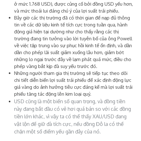
ở mức 1.768 USD), được củng cố bởi đồng USD yếu hơn,
và mức thoái lui đáng chú ý của lợi suất trái phiếu.
Bây giờ các thị trường đã có thời gian để nạp đủ thông
tin về các dữ liệu kinh tế tích cực trong tuần qua, hành
động giá hiện tại dường như cho thấy rằng các thị
trường đang tin tưởng vào lời tuyên bố của ông Powell
về việc tập trung vào sự phục hồi kinh tế ổn định, và dần
dần cho phép lãi suất giảm xuống lâu hơn, giảm bớt
những lo ngại trước đây về lạm phát quá mức, điều cho
phép vàng bắt kịp đà suy yếu trước đó.
Những người tham gia thị trường sẽ tiếp tục theo dõi
chi tiết diễn biến lợi suất trái phiếu để xác định động lực
giá vàng do ảnh hưởng tiêu cực đáng kể mà lợi suất trái
phiếu tăng tác động lên kim loại quý.
USD cũng là một biến số quan trọng, và đồng tiền
này đang bắt đầu có vẻ hơi quá bán so với các đồng
tiền lớn khác, vì vậy ta có thể thấy XAU/USD đang
vật lộn để giữ đà tích cực, nếu đồng Đô la có thể
chặn một số điểm yếu gần đây của nó.