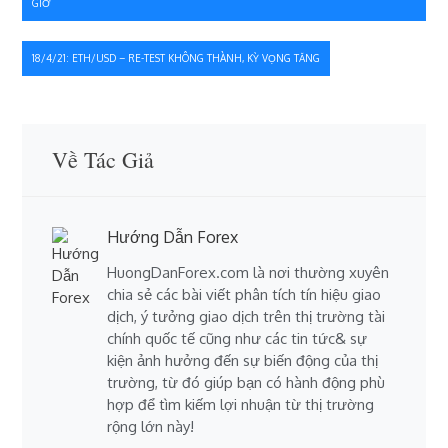
GIỜ
hướng
bài
18/4/21: ETH/USD – RE-TEST KHÔNG THÀNH, KỲ VỌNG TĂNG
viết
Về Tác Giả
Hướng Dẫn Forex
HuongDanForex.com là nơi thường xuyên
chia sẻ các bài viết phân tích tín hiệu giao
dịch, ý tưởng giao dịch trên thị trường tài
chính quốc tế cũng như các tin tức& sự
kiện ảnh hưởng đến sự biến động của thị
trường, từ đó giúp bạn có hành động phù
hợp để tìm kiếm lợi nhuận từ thị trường
rộng lớn này!