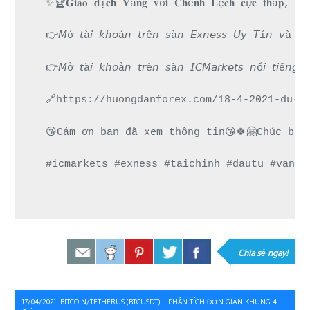
✨🏆𝐆𝐢𝐚𝐨 𝐝ị𝐜𝐡 𝐕à𝐧𝐠 𝐯ớ𝐢 𝐂𝐡ê𝐧𝐡 𝐋ệ𝐜𝐡 𝐜ự𝐜 𝐭𝐡ấ𝐩, 𝐓𝐡
👉𝘔ở 𝘵à𝘪 𝘬𝘩𝘰ả𝘯 𝘵𝘳ê𝘯 𝘴à𝘯 𝘌𝘹𝘯𝘦𝘴𝘴 𝘜
👉𝘔ở 𝘵à𝘪 𝘬𝘩𝘰ả𝘯 𝘵𝘳ê𝘯 𝘴à𝘯 𝘐𝘊𝘔𝘢𝘳𝘬𝘦𝘵𝘴 
🔗https://huongdanforex.com/18-4-2021-du-b
😘Cảm ơn bạn đã xem thông tin😘🍀🤗Chúc bạn
#icmarkets #exness #taichinh #dautu #vang 
Chia sẻ ngay!
Điều
17/04/2021: BITCOIN/TETHERUS (BTCUSDT) – PHÂN TÍCH ĐƠN GIẢN KHUNG 4