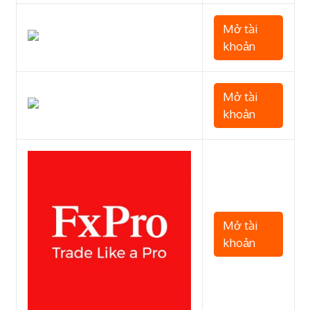
Mở tài
khoản
Mở tài
khoản
Mở tài
khoản