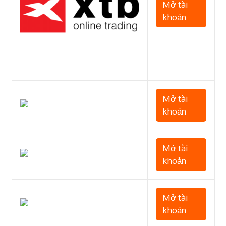
Mở tài
khoản
Mở tài
khoản
Mở tài
khoản
Mở tài
khoản