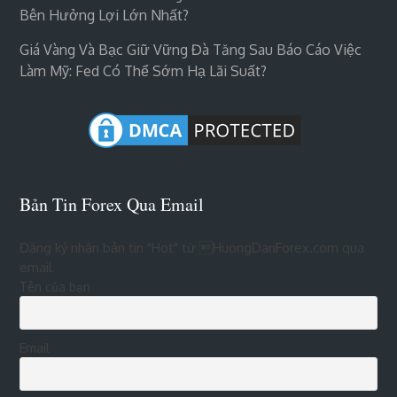
Bên Hưởng Lợi Lớn Nhất?
Giá Vàng Và Bạc Giữ Vững Đà Tăng Sau Báo Cáo Việc
Làm Mỹ: Fed Có Thể Sớm Hạ Lãi Suất?
Bản Tin Forex Qua Email
Đăng ký nhận bản tin "Hot" từ HuongDanForex.com qua
email
Tên của bạn
Email