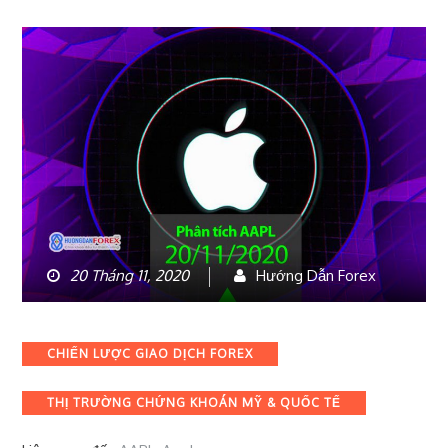
20 Tháng 11, 2020
Hướng Dẫn Forex
Categories
CHIẾN LƯỢC GIAO DỊCH FOREX
THỊ TRƯỜNG CHỨNG KHOÁN MỸ & QUỐC TẾ