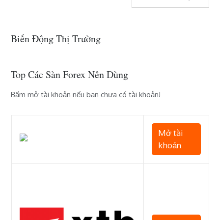
Biến Động Thị Trường
Top Các Sàn Forex Nên Dùng
Bấm mở tài khoản nếu bạn chưa có tài khoản!
Mở tài
khoản