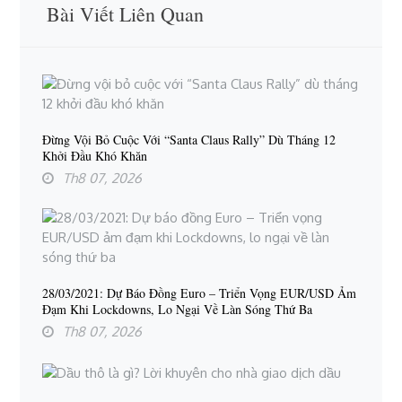
Bài Viết Liên Quan
Đừng Vội Bỏ Cuộc Với “Santa Claus Rally” Dù Tháng 12
Khởi Đầu Khó Khăn
Th8 07, 2026
28/03/2021: Dự Báo Đồng Euro – Triển Vọng EUR/USD Ảm
Đạm Khi Lockdowns, Lo Ngại Về Làn Sóng Thứ Ba
Th8 07, 2026