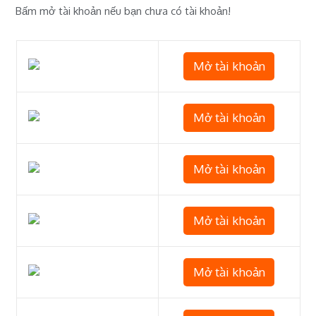
Bấm mở tài khoản nếu bạn chưa có tài khoản!
Mở tài khoản
Mở tài khoản
Mở tài khoản
Mở tài khoản
Mở tài khoản