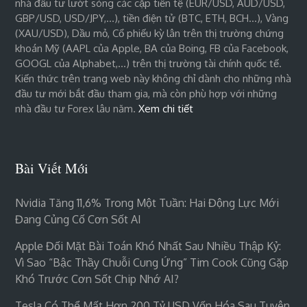
nhà đầu tư lướt sóng các cặp tiền tệ (EUR/USD, AUD/USD,
GBP/USD, USD/JPY,…), tiền điện tử (BTC, ETH, BCH…), Vàng
(XAU/USD), Dầu mỏ, Cổ phiếu kỳ lân trên thị trường chứng
khoán Mỹ (AAPL của Apple, BA của Boing, FB của Facebook,
GOOGL của Alphabet,…) trên thị trường tài chính quốc tế.
Kiến thức trên trang web này không chỉ dành cho những nhà
đầu tư mới bắt đầu tham gia, mà còn phù hợp với những
nhà đầu tư Forex lâu năm.
Xem chi tiết
Bài Viết Mới
Nvidia Tăng 11,6% Trong Một Tuần: Hai Động Lực Mới
Đang Củng Cố Cơn Sốt AI
Apple Đối Mặt Bài Toán Khó Nhất Sau Nhiều Thập Kỷ:
Vì Sao “bậc Thầy Chuỗi Cung Ứng” Tim Cook Cũng Gặp
Khó Trước Cơn Sốt Chip Nhớ AI?
Tesla Có Thể Mất Hơn 200 Tỷ USD Vốn Hóa Sau Tuyên