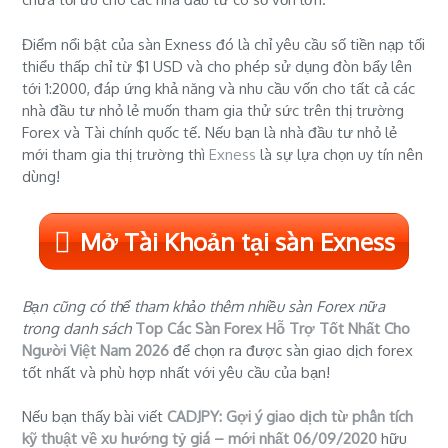
Điểm nổi bật của sàn Exness đó là chỉ yêu cầu số tiền nạp tối
thiểu thấp chỉ từ $1 USD và cho phép sử dụng đòn bẩy lên
tới 1:2000, đáp ứng khả năng và nhu cầu vốn cho tất cả các
nhà đầu tư nhỏ lẻ muốn tham gia thử sức trên thị trường
Forex và Tài chính quốc tế. Nếu bạn là nhà đầu tư nhỏ lẻ
mới tham gia thị trường thì
Exness
là sự lựa chọn uy tín nên
dùng!
Mở Tài Khoản tại sàn Exness
Bạn cũng có thể tham khảo thêm nhiều sàn Forex nữa
trong danh sách
Top Các Sàn Forex Hỗ Trợ Tốt Nhất Cho
Người Việt Nam 2026
để chọn ra được sàn giao dịch forex
tốt nhất và phù hợp nhất với yêu cầu của bạn!
Nếu bạn thấy bài viết
CADJPY: Gợi ý giao dịch từ phân tích
kỹ thuật về xu hướng tỷ giá – mới nhất 06/09/2020
hữu