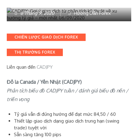
6 Tháng 9, 2020
Hướng Dẫn Forex
Categories
CHIẾN LƯỢC GIAO DỊCH FOREX
THỊ TRƯỜNG FOREX
Liên quan đến
CADJPY
Đô la Canada / Yên Nhật (CADJPY)
Phân tích biểu đồ CADJPY tuần / đánh giá biểu đồ nến /
triển vọng
Tỷ giá vẫn đi đúng hướng để đạt mức 84,50 / 60
Thiết lập giao dịch dạng giao dịch trung hạn (swing
trade) tuyệt vời
Sẵn sàng tăng 100 pips