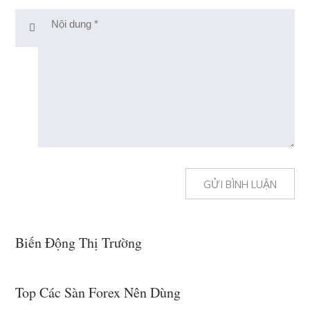
Biến Động Thị Trường
Top Các Sàn Forex Nên Dùng