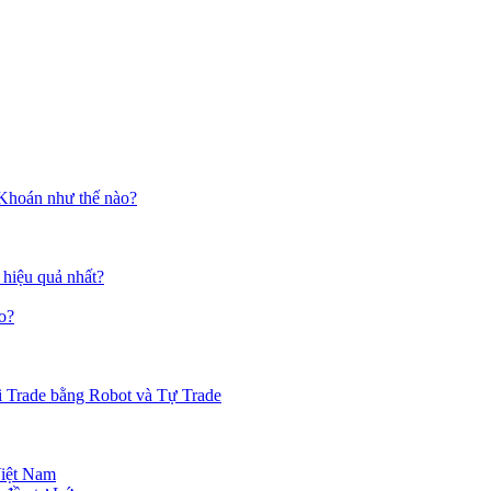
 Khoán như thế nào?
 hiệu quả nhất?
o?
i Trade bằng Robot và Tự Trade
Việt Nam