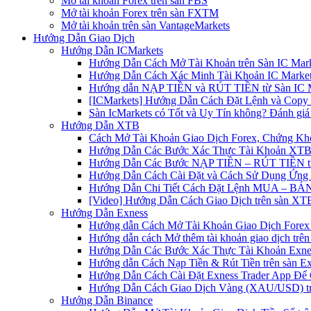
Mở tài khoản Forex trên sàn FBS
Mở tài khoản Forex trên sàn FXTM
Mở tài khoản trên sàn VantageMarkets
Hướng Dẫn Giao Dịch
Hướng Dẫn ICMarkets
Hướng Dẫn Cách Mở Tài Khoản trên Sàn IC Mark
Hướng Dẫn Cách Xác Minh Tài Khoản IC Market
Hướng dẫn NẠP TIỀN và RÚT TIỀN từ Sàn IC Ma
[ICMarkets] Hướng Dẫn Cách Đặt Lệnh và Copy T
Sàn IcMarkets có Tốt và Uy Tín không? Đánh giá
Hướng Dẫn XTB
Cách Mở Tài Khoản Giao Dịch Forex, Chứng Kho
Hướng Dẫn Các Bước Xác Thực Tài Khoản XTB
Hướng Dẫn Các Bước NẠP TIỀN – RÚT TIỀN t
Hướng Dẫn Cách Cài Đặt và Cách Sử Dụng Ứn
Hướng Dẫn Chi Tiết Cách Đặt Lệnh MUA – BÁN 
[Video] Hướng Dẫn Cách Giao Dịch trên sàn XTB
Hướng Dẫn Exness
Hướng dẫn Cách Mở Tài Khoản Giao Dịch Forex 
Hướng dẫn cách Mở thêm tài khoản giao dịch trên
Hướng Dẫn Các Bước Xác Thực Tài Khoản Exne
Hướng dẫn Cách Nạp Tiền & Rút Tiền trên sàn E
Hướng Dẫn Cách Cài Đặt Exness Trader App Để 
Hướng Dẫn Cách Giao Dịch Vàng (XAU/USD) tr
Hướng Dẫn Binance