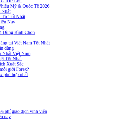
 đầu tư Lớn
 Phiếu Mỹ & Quốc Tế 2026
 Nhất
n Tử Tốt Nhất
Hiện Nay
ùng
ời Dùng Bình Chọn
ng tại Việt Nam Tốt Nhất
tin dùng
h Nhất Việt Nam
ệt Tốt Nhất
ịch Xuất Sắc
 môi giới Forex?
ex phù hợp nhất
% phí giao dịch vĩnh viễn
ện nay