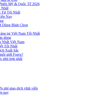
 Phiếu Mỹ & Quốc Tế 2026
 Nhất
n Tử Tốt Nhất
Hiện Nay
ùng
ời Dùng Bình Chọn
ng tại Việt Nam Tốt Nhất
tin dùng
h Nhất Việt Nam
ệt Tốt Nhất
ịch Xuất Sắc
 môi giới Forex?
ex phù hợp nhất
% phí giao dịch vĩnh viễn
ện nay