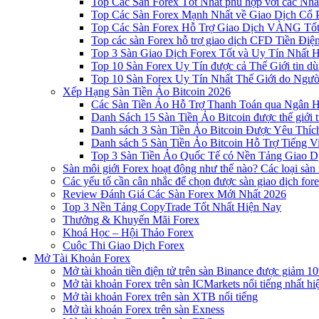
Top Các Sàn Forex Tốt Nhất phù hợp với các Nhà
Top Các Sàn Forex Mạnh Nhất về Giao Dịch Cổ
Top Các Sàn Forex Hỗ Trợ Giao Dịch VÀNG Tốt
Top các sàn Forex hỗ trợ giao dịch CFD Tiền Điệ
Top 3 Sàn Giao Dịch Forex Tốt và Uy Tín Nhất 
Top 10 Sàn Forex Uy Tín được cả Thế Giới tin d
Top 10 Sàn Forex Uy Tín Nhất Thế Giới do Ngư
Xếp Hạng Sàn Tiền Ảo Bitcoin 2026
Các Sàn Tiền Ảo Hỗ Trợ Thanh Toán qua Ngân Hà
Danh Sách 15 Sàn Tiền Ảo Bitcoin được thế giới 
Danh sách 3 Sàn Tiền Ảo Bitcoin Được Yêu Thíc
Danh sách 5 Sàn Tiền Ảo Bitcoin Hỗ Trợ Tiếng Vi
Top 3 Sàn Tiền Ảo Quốc Tế có Nền Tảng Giao D
Sàn môi giới Forex hoạt động như thế nào? Các loại sàn
Các yếu tố cần cân nhắc để chọn được sàn giao dịch for
Review Đánh Giá Các Sàn Forex Mới Nhất 2026
Top 3 Nền Tảng CopyTrade Tốt Nhất Hiện Nay
Thưởng & Khuyến Mãi Forex
Khoá Học – Hội Thảo Forex
Cuộc Thi Giao Dịch Forex
Mở Tài Khoản Forex
Mở tài khoản tiền điện tử trên sàn Binance được giảm 10
Mở tài khoản Forex trên sàn ICMarkets nổi tiếng nhất hi
Mở tài khoản Forex trên sàn XTB nổi tiếng
Mở tài khoản Forex trên sàn Exness