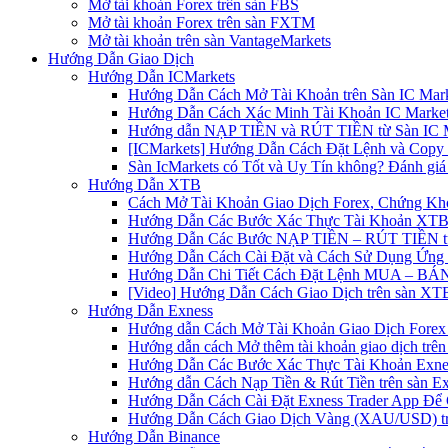
Mở tài khoản Forex trên sàn FBS
Mở tài khoản Forex trên sàn FXTM
Mở tài khoản trên sàn VantageMarkets
Hướng Dẫn Giao Dịch
Hướng Dẫn ICMarkets
Hướng Dẫn Cách Mở Tài Khoản trên Sàn IC Mark
Hướng Dẫn Cách Xác Minh Tài Khoản IC Market
Hướng dẫn NẠP TIỀN và RÚT TIỀN từ Sàn IC Ma
[ICMarkets] Hướng Dẫn Cách Đặt Lệnh và Copy T
Sàn IcMarkets có Tốt và Uy Tín không? Đánh giá
Hướng Dẫn XTB
Cách Mở Tài Khoản Giao Dịch Forex, Chứng Kho
Hướng Dẫn Các Bước Xác Thực Tài Khoản XTB
Hướng Dẫn Các Bước NẠP TIỀN – RÚT TIỀN t
Hướng Dẫn Cách Cài Đặt và Cách Sử Dụng Ứn
Hướng Dẫn Chi Tiết Cách Đặt Lệnh MUA – BÁN 
[Video] Hướng Dẫn Cách Giao Dịch trên sàn XTB
Hướng Dẫn Exness
Hướng dẫn Cách Mở Tài Khoản Giao Dịch Forex 
Hướng dẫn cách Mở thêm tài khoản giao dịch trên
Hướng Dẫn Các Bước Xác Thực Tài Khoản Exne
Hướng dẫn Cách Nạp Tiền & Rút Tiền trên sàn E
Hướng Dẫn Cách Cài Đặt Exness Trader App Để 
Hướng Dẫn Cách Giao Dịch Vàng (XAU/USD) tr
Hướng Dẫn Binance