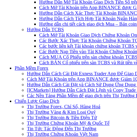
Hướng Dẫn Mở Tài Khoản Giao Dịch Tiền Số trên 
Cách Mở Tài Khoản trên App BINANCE được Gi
Hướng Dẫn Cách Xác Thực Tài Khoản BINANCE
Hướng Dẫn Cách Tích Hợp Tài Khoản Ngân Hàng
Hướng dẫn chi tiết cách giao dịch Mua – Bán co
Hướng Dẫn TCBS
Cách Mở Tài Khoản Giao Dịch Chứng Khoán Onli
Các Bước Xác Thực Tài Khoản Chứng Khoán TC
Các bước liên kết Tài khoản chứng khoán TCBS v
Các Bước Nạp Tiền vào Tài Khoản Chứng Khoán
Cách MUA Cổ Phiếu trên sàn chứng khoán TCBS
Cách BÁN Cổ phiếu trên sàn TCBS và Rút tiền v
Phần Mềm Forex
Hướng Dẫn Cách Cài Đặt Exness Trader App Để Giao 
Cách Mở Tài Khoản trên App BINANCE được Giảm 10%
Hướng Dẫn Cách Cài Đặt và Cách Sử Dụng Ứng Dụn
[ICMarkets] Hướng Dẫn Cách Đặt Lệnh và Copy Trade t
Các Nền Tảng Phần Mềm để giao dịch trên Thị Trường 
Chiến Lược Giao Dịch
Thị Trường Forex, Chỉ Số, Hàng Hoá
Thị Trường Vàng & Kim Loại Quý
Thị Trường Bitcoin & Tiền Điện Tử
Thị Trường Chứng Khoán Mỹ & Quốc Tế
Tin Tức Tác Động Đến Thị Trường
Thị Trường Chứng Khoán Việt Nam