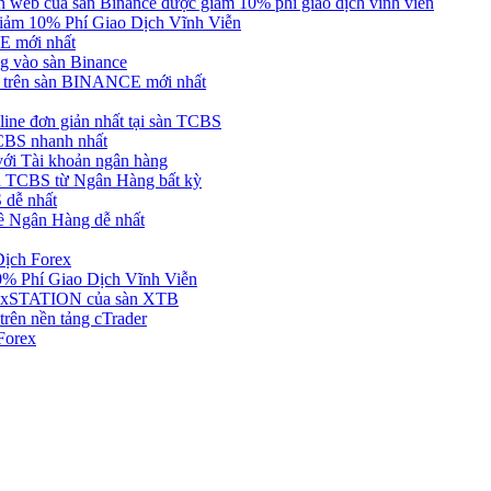
web của sàn Binance được giảm 10% phí giao dịch vĩnh viễn
ảm 10% Phí Giao Dịch Vĩnh Viễn
 mới nhất
 vào sàn Binance
in trên sàn BINANCE mới nhất
ne đơn giản nhất tại sàn TCBS
BS nhanh nhất
ới Tài khoản ngân hàng
 TCBS từ Ngân Hàng bất kỳ
 dễ nhất
ề Ngân Hàng dễ nhất
Dịch Forex
 Phí Giao Dịch Vĩnh Viễn
g xSTATION của sàn XTB
rên nền tảng cTrader
Forex