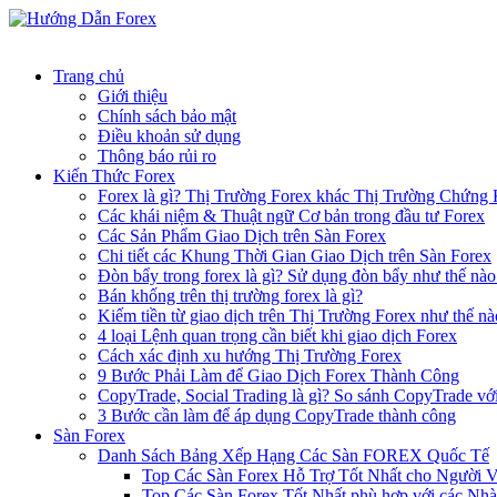
Skip
to
content
Trang chủ
Giới thiệu
Chính sách bảo mật
Điều khoản sử dụng
Thông báo rủi ro
Kiến Thức Forex
Forex là gì? Thị Trường Forex khác Thị Trường Chứng
Các khái niệm & Thuật ngữ Cơ bản trong đầu tư Forex
Các Sản Phẩm Giao Dịch trên Sàn Forex
Chi tiết các Khung Thời Gian Giao Dịch trên Sàn Forex
Đòn bẩy trong forex là gì? Sử dụng đòn bẩy như thế nào
Bán khống trên thị trường forex là gì?
Kiếm tiền từ giao dịch trên Thị Trường Forex như thế nà
4 loại Lệnh quan trọng cần biết khi giao dịch Forex
Cách xác định xu hướng Thị Trường Forex
9 Bước Phải Làm để Giao Dịch Forex Thành Công
CopyTrade, Social Trading là gì? So sánh CopyTrade vớ
3 Bước cần làm để áp dụng CopyTrade thành công
Sàn Forex
Danh Sách Bảng Xếp Hạng Các Sàn FOREX Quốc Tế
Top Các Sàn Forex Hỗ Trợ Tốt Nhất cho Người 
Top Các Sàn Forex Tốt Nhất phù hợp với các Nhà