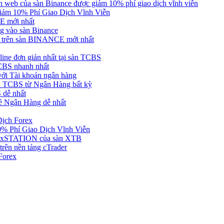
web của sàn Binance được giảm 10% phí giao dịch vĩnh viễn
ảm 10% Phí Giao Dịch Vĩnh Viễn
 mới nhất
 vào sàn Binance
in trên sàn BINANCE mới nhất
ne đơn giản nhất tại sàn TCBS
BS nhanh nhất
ới Tài khoản ngân hàng
 TCBS từ Ngân Hàng bất kỳ
 dễ nhất
ề Ngân Hàng dễ nhất
Dịch Forex
 Phí Giao Dịch Vĩnh Viễn
g xSTATION của sàn XTB
rên nền tảng cTrader
Forex