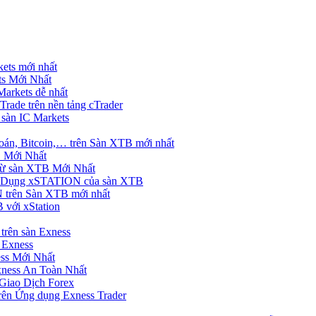
ets mới nhất
s Mới Nhất
rkets dễ nhất
rade trên nền tảng cTrader
 sàn IC Markets
án, Bitcoin,… trên Sàn XTB mới nhất
 Mới Nhất
ừ sàn XTB Mới Nhất
g Dụng xSTATION của sàn XTB
trên Sàn XTB mới nhất
 với xStation
trên sàn Exness
 Exness
ss Mới Nhất
xness An Toàn Nhất
Giao Dịch Forex
ên Ứng dụng Exness Trader