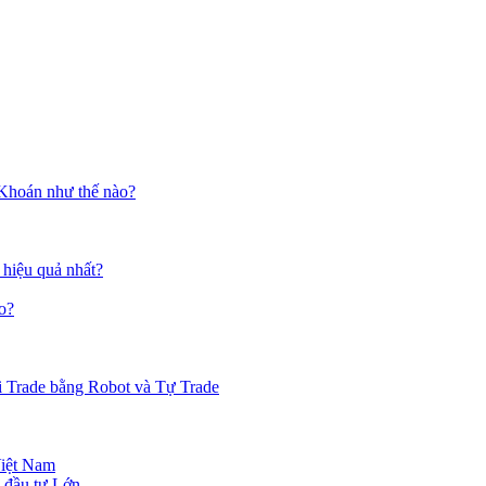
 Khoán như thế nào?
 hiệu quả nhất?
o?
i Trade bằng Robot và Tự Trade
Việt Nam
 đầu tư Lớn