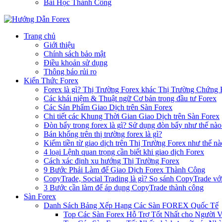
Bài Học Thành Công
Trang chủ
Giới thiệu
Chính sách bảo mật
Điều khoản sử dụng
Thông báo rủi ro
Kiến Thức Forex
Forex là gì? Thị Trường Forex khác Thị Trường Chứng
Các khái niệm & Thuật ngữ Cơ bản trong đầu tư Forex
Các Sản Phẩm Giao Dịch trên Sàn Forex
Chi tiết các Khung Thời Gian Giao Dịch trên Sàn Forex
Đòn bẩy trong forex là gì? Sử dụng đòn bẩy như thế nào
Bán khống trên thị trường forex là gì?
Kiếm tiền từ giao dịch trên Thị Trường Forex như thế nà
4 loại Lệnh quan trọng cần biết khi giao dịch Forex
Cách xác định xu hướng Thị Trường Forex
9 Bước Phải Làm để Giao Dịch Forex Thành Công
CopyTrade, Social Trading là gì? So sánh CopyTrade vớ
3 Bước cần làm để áp dụng CopyTrade thành công
Sàn Forex
Danh Sách Bảng Xếp Hạng Các Sàn FOREX Quốc Tế
Top Các Sàn Forex Hỗ Trợ Tốt Nhất cho Người 