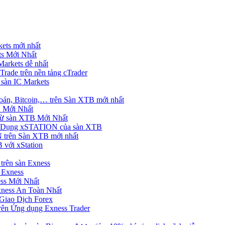
ets mới nhất
s Mới Nhất
rkets dễ nhất
rade trên nền tảng cTrader
 sàn IC Markets
án, Bitcoin,… trên Sàn XTB mới nhất
 Mới Nhất
ừ sàn XTB Mới Nhất
g Dụng xSTATION của sàn XTB
trên Sàn XTB mới nhất
 với xStation
trên sàn Exness
 Exness
ss Mới Nhất
xness An Toàn Nhất
Giao Dịch Forex
ên Ứng dụng Exness Trader