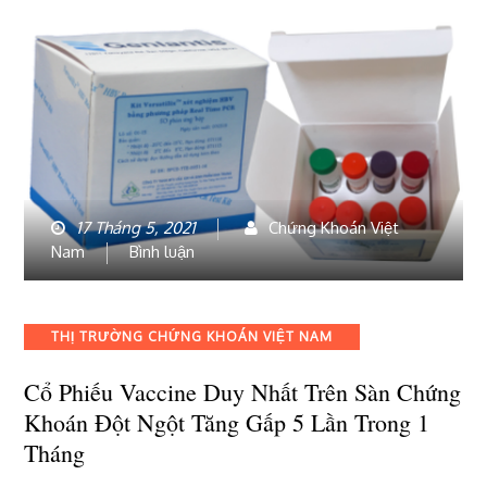
17 Tháng 5, 2021
Chứng Khoán Việt
bài
Nam
Bình luận
viết
Cổ
phiếu
Categories
THỊ TRƯỜNG CHỨNG KHOÁN VIỆT NAM
vaccine
duy
Cổ Phiếu Vaccine Duy Nhất Trên Sàn Chứng
nhất
Khoán Đột Ngột Tăng Gấp 5 Lần Trong 1
trên
sàn
Tháng
chứng