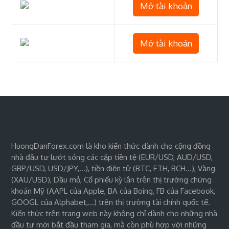
Mở tài khoản
Mở tài khoản
HuongDanForex.com là kho kiến thức dành cho cộng đồng
nhà đầu tư lướt sóng các cặp tiền tệ (EUR/USD, AUD/USD,
GBP/USD, USD/JPY,…), tiền điện tử (BTC, ETH, BCH…), Vàng
(XAU/USD), Dầu mỏ, Cổ phiếu kỳ lân trên thị trường chứng
khoán Mỹ (AAPL của Apple, BA của Boing, FB của Facebook,
GOOGL của Alphabet,…) trên thị trường tài chính quốc tế.
Kiến thức trên trang web này không chỉ dành cho những nhà
đầu tư mới bắt đầu tham gia, mà còn phù hợp với những