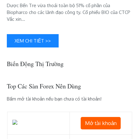
khoán
Dược Bến Tre vừa thoái toàn bộ 51% cổ phần của
đột
Biopharco cho các lãnh đạo công ty. Cổ phiếu BIO của CTCP
ngột
Vắc xin…
tăng
gấp
5
XEM CHI TIẾT >>
lần
trong
1
tháng
Biến Động Thị Trường
Top Các Sàn Forex Nên Dùng
Bấm mở tài khoản nếu bạn chưa có tài khoản!
Mở tài khoản