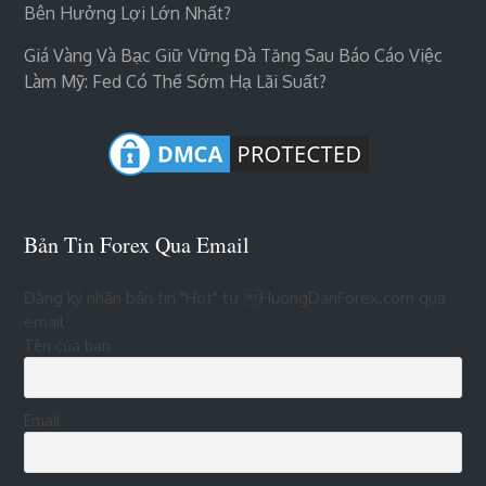
Bên Hưởng Lợi Lớn Nhất?
Giá Vàng Và Bạc Giữ Vững Đà Tăng Sau Báo Cáo Việc
Làm Mỹ: Fed Có Thể Sớm Hạ Lãi Suất?
Bản Tin Forex Qua Email
Đăng ký nhận bản tin "Hot" từ HuongDanForex.com qua
email
Tên của bạn
Email