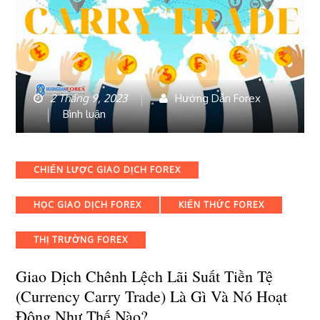
2 Tháng 9, 2023
Hướng Dẫn Forex
bài
Bình luận
viết
Giao
dịch
Categories
CHIẾN LƯỢC GIAO DỊCH FOREX
chênh
lệch
HỌC GIAO DỊCH FOREX
KIẾN THỨC FOREX
lãi
suất
tiền
THỊ TRƯỜNG FOREX
tệ
(Currency
Giao Dịch Chênh Lệch Lãi Suất Tiền Tệ
Carry
(Currency Carry Trade) Là Gì Và Nó Hoạt
Trade)
Động Như Thế Nào?
là