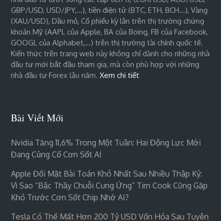
GBP/USD, USD/JPY,…), tiền điện tử (BTC, ETH, BCH…), Vàng
(XAU/USD), Dầu mỏ, Cổ phiếu kỳ lân trên thị trường chứng
khoán Mỹ (AAPL của Apple, BA của Boing, FB của Facebook,
GOOGL của Alphabet,…) trên thị trường tài chính quốc tế.
Kiến thức trên trang web này không chỉ dành cho những nhà
đầu tư mới bắt đầu tham gia, mà còn phù hợp với những
nhà đầu tư Forex lâu năm.
Xem chi tiết
Bài Viết Mới
Nvidia Tăng 11,6% Trong Một Tuần: Hai Động Lực Mới
Đang Củng Cố Cơn Sốt AI
Apple Đối Mặt Bài Toán Khó Nhất Sau Nhiều Thập Kỷ:
Vì Sao “bậc Thầy Chuỗi Cung Ứng” Tim Cook Cũng Gặp
Khó Trước Cơn Sốt Chip Nhớ AI?
Tesla Có Thể Mất Hơn 200 Tỷ USD Vốn Hóa Sau Tuyên