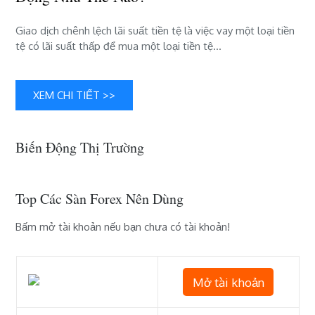
gì
và
Giao dịch chênh lệch lãi suất tiền tệ là việc vay một loại tiền
nó
tệ có lãi suất thấp để mua một loại tiền tệ…
hoạt
động
như
XEM CHI TIẾT >>
thế
nào?
Biến Động Thị Trường
Top Các Sàn Forex Nên Dùng
Bấm mở tài khoản nếu bạn chưa có tài khoản!
Mở tài khoản