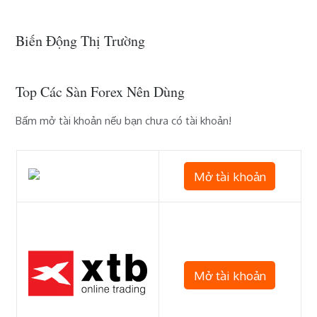
hướng
bài
Biến Động Thị Trường
viết
Top Các Sàn Forex Nên Dùng
Bấm mở tài khoản nếu bạn chưa có tài khoản!
Mở tài khoản
Mở tài khoản