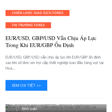
EUR/USD,
GBP/USD
Categories
CHIẾN LƯỢC GIAO DỊCH FOREX
vẫn
chịu
THỊ TRƯỜNG FOREX
áp
lực
EUR/USD, GBP/USD Vẫn Chịu Áp Lực
trong
khi
Trong Khi EUR/GBP Ổn Định
EUR/GBP
ổn
​​​EUR/USD, GBP/USD vẫn chịu áp lực khi EUR/GBP ổn định
định
sau khi số đơn xin trợ cấp thất nghiệp ban đầu tăng vọt tại
Hoa…
XEM CHI TIẾT >>
6 Tháng 6, 2024
Hướng Dẫn Forex
bài
Bình luận