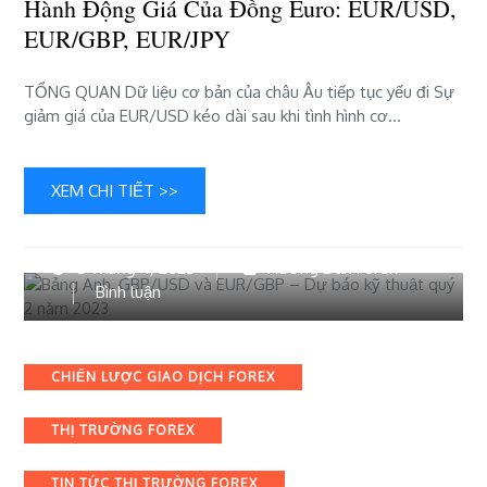
Hành Động Giá Của Đồng Euro: EUR/USD,
EUR/GBP, EUR/JPY
TỔNG QUAN Dữ liệu cơ bản của châu Âu tiếp tục yếu đi Sự
giảm giá của EUR/USD kéo dài sau khi tình hình cơ…
XEM CHI TIẾT >>
8 Tháng 4, 2023
Hướng Dẫn Forex
bài
Bình luận
viết
Bảng
Anh,
Categories
CHIẾN LƯỢC GIAO DỊCH FOREX
GBP/USD
và
THỊ TRƯỜNG FOREX
EUR/GBP
–
Dự
TIN TỨC THỊ TRƯỜNG FOREX