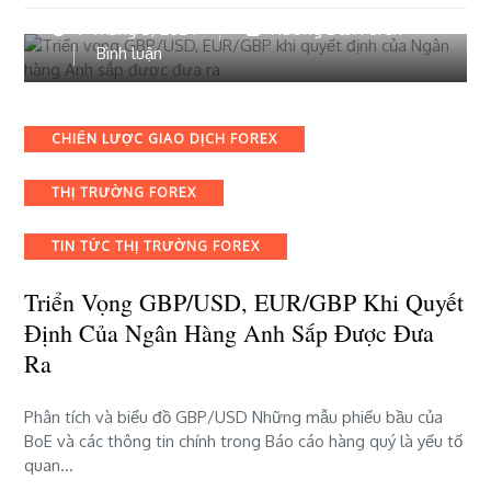
9 Tháng 5, 2024
Hướng Dẫn Forex
bài
Bình luận
viết
Triển
vọng
Categories
CHIẾN LƯỢC GIAO DỊCH FOREX
GBP/USD,
EUR/GBP
THỊ TRƯỜNG FOREX
khi
quyết
định
TIN TỨC THỊ TRƯỜNG FOREX
của
Ngân
Triển Vọng GBP/USD, EUR/GBP Khi Quyết
hàng
Định Của Ngân Hàng Anh Sắp Được Đưa
Anh
Ra
sắp
được
đưa
Phân tích và biểu đồ GBP/USD Những mẫu phiếu bầu của
ra
BoE và các thông tin chính trong Báo cáo hàng quý là yếu tố
quan…