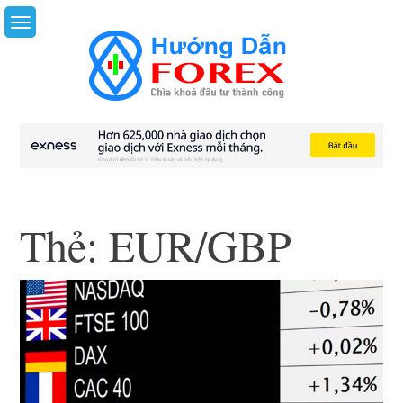
Skip
to
content
Thẻ:
EUR/GBP