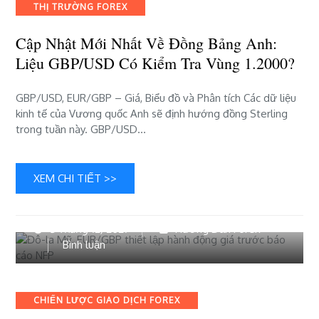
THỊ TRƯỜNG FOREX
về
đồng
Cập Nhật Mới Nhất Về Đồng Bảng Anh:
Bảng
Anh:
Liệu GBP/USD Có Kiểm Tra Vùng 1.2000?
Liệu
GBP/USD
GBP/USD, EUR/GBP – Giá, Biểu đồ và Phân tích Các dữ liệu
có
kinh tế của Vương quốc Anh sẽ định hướng đồng Sterling
kiểm
trong tuần này. GBP/USD…
tra
vùng
1.2000?
XEM CHI TIẾT >>
3 Tháng 12, 2021
Hướng Dẫn Forex
bài
Bình luận
viết
Đô-
la
Categories
CHIẾN LƯỢC GIAO DỊCH FOREX
Mỹ,