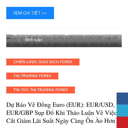
XEM CHI TIẾT >>
2 Tháng 12, 2023
Hướng Dẫn Forex
bài
Bình luận
viết
Dự
báo
Categories
CHIẾN LƯỢC GIAO DỊCH FOREX
về
đồng
THỊ TRƯỜNG FOREX
Euro
(EUR):
EUR/USD,
TIN TỨC THỊ TRƯỜNG FOREX
EUR/GBP
sụp
Dự Báo Về Đồng Euro (EUR): EUR/USD,
đổ
EUR/GBP Sụp Đổ Khi Thảo Luận Về Việc
khi
Cắt Giảm Lãi Suất Ngày Càng Ồn Ào Hơn
thảo
luận