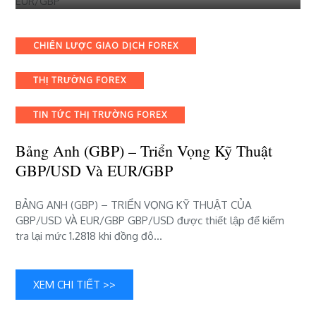
viết
Bảng
Anh
Categories
CHIẾN LƯỢC GIAO DỊCH FOREX
(GBP)
–
THỊ TRƯỜNG FOREX
Triển
vọng
kỹ
TIN TỨC THỊ TRƯỜNG FOREX
thuật
GBP/USD
Bảng Anh (GBP) – Triển Vọng Kỹ Thuật
và
GBP/USD Và EUR/GBP
EUR/GBP
BẢNG ANH (GBP) – TRIỂN VỌNG KỸ THUẬT CỦA
GBP/USD VÀ EUR/GBP GBP/USD được thiết lập để kiểm
tra lại mức 1.2818 khi đồng đô…
XEM CHI TIẾT >>