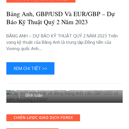
báo
kỹ
Bảng Anh, GBP/USD Và EUR/GBP – Dự
thuật
Báo Kỹ Thuật Quý 2 Năm 2023
quý
2
BẢNG ANH – DỰ BÁO KỸ THUẬT QUÝ 2 NĂM 2023 Triển
năm
vọng kỹ thuật của Bảng Anh là trung lập.Đồng tiền của
2023
Vương quốc Anh…
XEM CHI TIẾT >>
16 Tháng 5, 2022
Hướng Dẫn Forex
bài
Bình luận
viết
Cập
nhật
Categories
CHIẾN LƯỢC GIAO DỊCH FOREX
mới
nhất