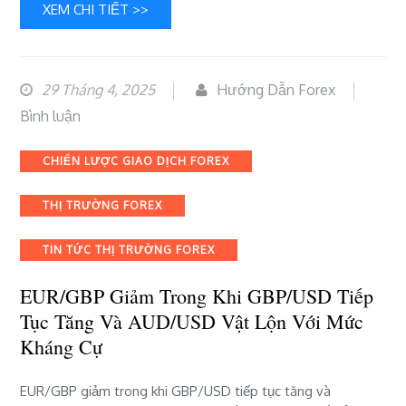
XEM CHI TIẾT >>
29 Tháng 4, 2025
Hướng Dẫn Forex
bài
Bình luận
viết
Categories
CHIẾN LƯỢC GIAO DỊCH FOREX
EUR/GBP
giảm
THỊ TRƯỜNG FOREX
trong
khi
TIN TỨC THỊ TRƯỜNG FOREX
GBP/USD
EUR/GBP Giảm Trong Khi GBP/USD Tiếp
tiếp
Tục Tăng Và AUD/USD Vật Lộn Với Mức
tục
Kháng Cự
tăng
và
EUR/GBP giảm trong khi GBP/USD tiếp tục tăng và
AUD/USD