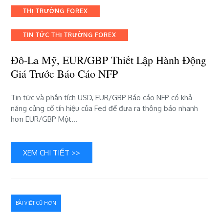
EUR/GBP
THỊ TRƯỜNG FOREX
thiết
lập
hành
TIN TỨC THỊ TRƯỜNG FOREX
động
giá
Đô-La Mỹ, EUR/GBP Thiết Lập Hành Động
trước
Giá Trước Báo Cáo NFP
báo
cáo
Tin tức và phân tích USD, EUR/GBP Báo cáo NFP có khả
NFP
năng củng cố tín hiệu của Fed để đưa ra thông báo nhanh
hơn EUR/GBP Một…
XEM CHI TIẾT >>
Điều
BÀI VIẾT CŨ HƠN