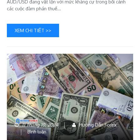
AUD/USD đang vật lộn với mức kháng cự trong bối cảnh
vật
các cuộc đàm phán thuế…
lộn
với
XEM CHI TIẾT >>
mức
kháng
cự
11 Tháng 10, 2024
Hướng Dẫn Forex
bài
Bình luận
viết