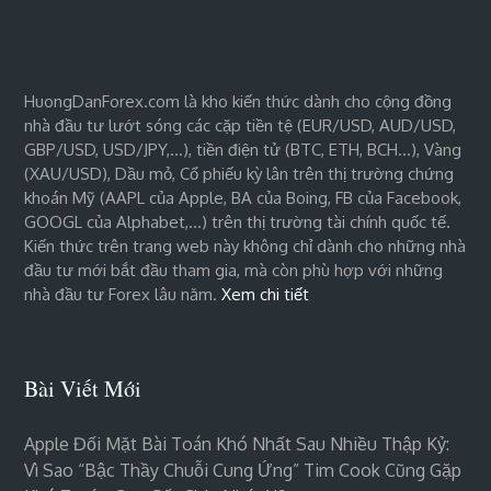
HuongDanForex.com là kho kiến thức dành cho cộng đồng
nhà đầu tư lướt sóng các cặp tiền tệ (EUR/USD, AUD/USD,
GBP/USD, USD/JPY,…), tiền điện tử (BTC, ETH, BCH…), Vàng
(XAU/USD), Dầu mỏ, Cổ phiếu kỳ lân trên thị trường chứng
khoán Mỹ (AAPL của Apple, BA của Boing, FB của Facebook,
GOOGL của Alphabet,…) trên thị trường tài chính quốc tế.
Kiến thức trên trang web này không chỉ dành cho những nhà
đầu tư mới bắt đầu tham gia, mà còn phù hợp với những
nhà đầu tư Forex lâu năm.
Xem chi tiết
Bài Viết Mới
Apple Đối Mặt Bài Toán Khó Nhất Sau Nhiều Thập Kỷ:
Vì Sao “bậc Thầy Chuỗi Cung Ứng” Tim Cook Cũng Gặp