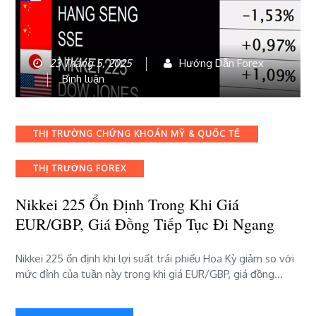
23 Tháng 5, 2025
Hướng Dẫn Forex
bài
Bình luận
viết
Nikkei
225
Categories
THỊ TRƯỜNG CHỨNG KHOÁN MỸ & QUỐC TẾ
ổn
định
THỊ TRƯỜNG FOREX
trong
khi
Nikkei 225 Ổn Định Trong Khi Giá
giá
EUR/GBP,
EUR/GBP, Giá Đồng Tiếp Tục Đi Ngang
giá
Đồng
Nikkei 225 ổn định khi lợi suất trái phiếu Hoa Kỳ giảm so với
tiếp
mức đỉnh của tuần này trong khi giá EUR/GBP, giá đồng…
tục
đi
ngang