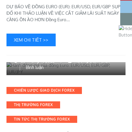
về
DỰ BÁO VỀ ĐỒNG EURO (EUR): EUR/USD, EUR/GBP SỤP
việc
ĐỔ KHI THẢO LUẬN VỀ VIỆC CẮT GIẢM LÃI SUẤT NGÀY
cắt
CÀNG ỒN ÀO HƠN Đồng Euro…
giảm
lãi
suất
XEM CHI TIẾT >>
ngày
càng
ồn
25 Tháng 7, 2023
Hướng Dẫn Forex
ào
bài
Bình luận
hơn
viết
Hành
động
Categories
CHIẾN LƯỢC GIAO DỊCH FOREX
giá
của
THỊ TRƯỜNG FOREX
đồng
Euro:
EUR/USD,
TIN TỨC THỊ TRƯỜNG FOREX
EUR/GBP,
EUR/JPY