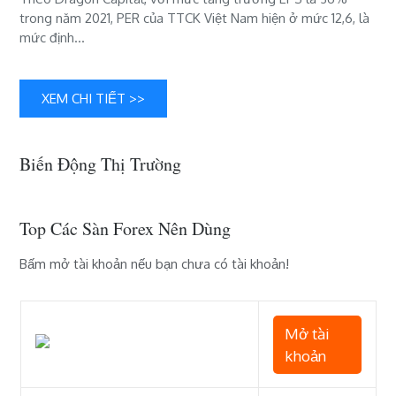
trong năm 2021, PER của TTCK Việt Nam hiện ở mức 12,6, là
hơn
mức định…
dự
báo,
định
giá
XEM CHI TIẾT >>
chứng
khoán
Việt
Biến Động Thị Trường
Nam
đang
khá
Top Các Sàn Forex Nên Dùng
hấp
dẫn”
Bấm mở tài khoản nếu bạn chưa có tài khoản!
Mở tài
khoản