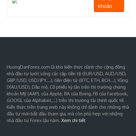
khoản
HuongDanForex.com là kho kiến thức dành cho cộng đồng
nhà đầu tư lướt sóng các cặp tiền tệ (EUR/USD, AUD/USD,
GBP/USD, USD/JPY,…), tiền điện tử (BTC, ETH, BCH…), Vàng
(XAU/USD), Dầu mỏ, Cổ phiếu kỳ lân trên thị trường chứng
khoán Mỹ (AAPL của Apple, BA của Boing, FB của Facebook,
GOOGL của Alphabet,…) trên thị trường tài chính quốc tế.
Kiến thức trên trang web này không chỉ dành cho những nhà
đầu tư mới bắt đầu tham gia, mà còn phù hợp với những
nhà đầu tư Forex lâu năm.
Xem chi tiết