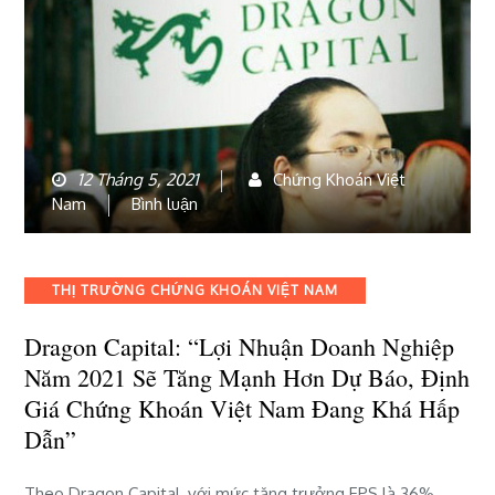
12 Tháng 5, 2021
Chứng Khoán Việt
bài
Nam
Bình luận
viết
Dragon
Capital:
Categories
THỊ TRƯỜNG CHỨNG KHOÁN VIỆT NAM
“Lợi
nhuận
Dragon Capital: “Lợi Nhuận Doanh Nghiệp
doanh
Năm 2021 Sẽ Tăng Mạnh Hơn Dự Báo, Định
nghiệp
năm
Giá Chứng Khoán Việt Nam Đang Khá Hấp
2021
Dẫn”
sẽ
tăng
Theo Dragon Capital, với mức tăng trưởng EPS là 36%
mạnh