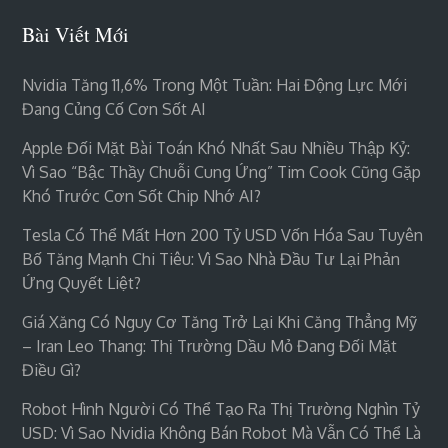
Bài Viết Mới
Nvidia Tăng 11,6% Trong Một Tuần: Hai Động Lực Mới
Đang Củng Cố Cơn Sốt AI
Apple Đối Mặt Bài Toán Khó Nhất Sau Nhiều Thập Kỷ:
Vì Sao “bậc Thầy Chuỗi Cung Ứng” Tim Cook Cũng Gặp
Khó Trước Cơn Sốt Chip Nhớ AI?
Tesla Có Thể Mất Hơn 200 Tỷ USD Vốn Hóa Sau Tuyên
Bố Tăng Mạnh Chi Tiêu: Vì Sao Nhà Đầu Tư Lại Phản
Ứng Quyết Liệt?
Giá Xăng Có Nguy Cơ Tăng Trở Lại Khi Căng Thẳng Mỹ
– Iran Leo Thang: Thị Trường Dầu Mỏ Đang Đối Mặt
Điều Gì?
Robot Hình Người Có Thể Tạo Ra Thị Trường Nghìn Tỷ
USD: Vì Sao Nvidia Không Bán Robot Mà Vẫn Có Thể Là