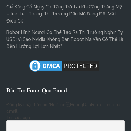
Giá Xăng Có Nguy Cơ Tăng Trở Lại Khi Căng Thẳng Mỹ
– Iran Leo Thang: Thị Trường Dầu Mỏ Đang Đối Mặt
Điều Gì?
Robot Hình Người Có Thể Tạo Ra Thị Trường Nghìn Tỷ
USD: Vì Sao Nvidia Không Bán Robot Mà Vẫn Có Thể Là
Bên Hưởng Lợi Lớn Nhất?
Bản Tin Forex Qua Email
Đăng ký nhận bản tin "Hot" từ HuongDanForex.com qua
email
Tên của bạn