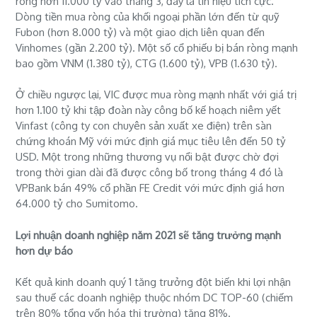
ròng hơn 11.000 tỷ vào tháng 3, đây là tín hiệu tích cực.
Dòng tiền mua ròng của khối ngoại phần lớn đến từ quỹ
Fubon (hơn 8.000 tỷ) và một giao dịch liên quan đến
Vinhomes (gần 2.200 tỷ). Một số cổ phiếu bị bán ròng mạnh
bao gồm VNM (1.380 tỷ), CTG (1.600 tỷ), VPB (1.630 tỷ).
Ở chiều ngược lại, VIC được mua ròng mạnh nhất với giá trị
hơn 1.100 tỷ khi tập đoàn này công bố kế hoạch niêm yết
Vinfast (công ty con chuyên sản xuất xe điện) trên sàn
chứng khoán Mỹ với mức định giá mục tiêu lên đến 50 tỷ
USD. Một trong những thương vụ nổi bật được chờ đợi
trong thời gian dài đã được công bố trong tháng 4 đó là
VPBank bán 49% cổ phần FE Credit với mức định giá hơn
64.000 tỷ cho Sumitomo.
Lợi nhuận doanh nghiệp năm 2021 sẽ tăng trưởng mạnh
hơn dự báo
Kết quả kinh doanh quý 1 tăng trưởng đột biến khi lợi nhận
sau thuế các doanh nghiệp thuộc nhóm DC TOP-60 (chiếm
trên 80% tổng vốn hóa thị trường) tăng 81%.