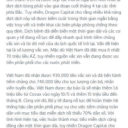
đợt dịch bùng phát vào giai đoạn cuối tháng 4 tại các tỉnh
phía Bắc. Tuy nhiên, Dragon Capital cho rằng nhiều khả năng
đợt dịch này sẽ được kiểm soát trong thời gian ngắn bằng
việc truy vết và triển khai các biện pháp phòng chống theo
quy định. Dịch bệnh đã diễn biến một thời gian dài và các cơ
quan y tế đang nỗ lực để đẩy nhanh quá trình tiêm chủng
vắc xin và từ đó mở cửa du lịch quốc tế trở lại. Vấn đề hiện
tại là số lượng vắc xin. Mặc dù Việt Nam đã đặt mua ít nhất
70 triệu liều AZ, tuy nhiên nguồn vắc xin vẫn đang được ưu
tiên phân phối cho các nước phát triển.
Việt Nam đã nhận được 930.000 liều vắc xin và đã tiến hành
tiêm chủng cho 740.000 liều cho lực lượng cán bộ, nhân
viên tuyến đầu. Việt Nam được dự báo là sẽ nhận thêm 1,6
triệu liều từ Covax vào ngày 10/5 và thêm 15 triệu liều đến
tháng 8. Cùng với đó, Bộ y tế đang nỗ lực để hoàn thiện hệ
thống hậu cần phân phối phục vụ cho việc tiêm chủng toàn
dân với mục tiêu đạt miễn dịch tối thiểu 70% dân số. Với
tình hình hiện tại, việc hoàn thành mục tiêu miễn dịch cộng
đồng cần một thời gian dài, tuy nhiên Dragon Capital cho