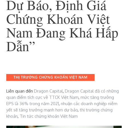
Dự Báo, Định Giá
Chứng Khoán Việt
Nam Đang Khá Hấp
Dẫn”
12 Tháng 5, 2021
Chứng Khoán Việt
Nam
Categories
THỊ TRƯỜNG CHỨNG KHOÁN VIỆT NAM
Liên quan đến
Dragon Capital
,
Dragon Capital đã có những
quan điểm tích cực về TTCK Việt Nam
,
mức tăng trưởng
EPS là 36% trong năm 2021
,
nhuận các doanh nghiệp niêm
yết sẽ tăng trưởng mạnh hơn dự báo
,
thị trường chứng
khoán
,
Tin tức chứng khoán Việt Nam