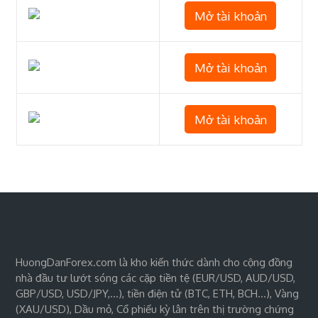
Mở tài khoản
Mở tài khoản
Mở tài khoản
HuongDanForex.com là kho kiến thức dành cho cộng đồng
nhà đầu tư lướt sóng các cặp tiền tệ (EUR/USD, AUD/USD,
GBP/USD, USD/JPY,…), tiền điện tử (BTC, ETH, BCH…), Vàng
(XAU/USD), Dầu mỏ, Cổ phiếu kỳ lân trên thị trường chứng