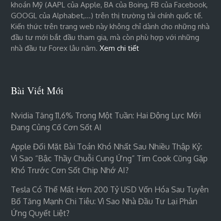
khoán Mỹ (AAPL của Apple, BA của Boing, FB của Facebook,
GOOGL của Alphabet,…) trên thị trường tài chính quốc tế.
Kiến thức trên trang web này không chỉ dành cho những nhà
đầu tư mới bắt đầu tham gia, mà còn phù hợp với những
nhà đầu tư Forex lâu năm.
Xem chi tiết
Bài Viết Mới
Nvidia Tăng 11,6% Trong Một Tuần: Hai Động Lực Mới
Đang Củng Cố Cơn Sốt AI
Apple Đối Mặt Bài Toán Khó Nhất Sau Nhiều Thập Kỷ:
Vì Sao “bậc Thầy Chuỗi Cung Ứng” Tim Cook Cũng Gặp
Khó Trước Cơn Sốt Chip Nhớ AI?
Tesla Có Thể Mất Hơn 200 Tỷ USD Vốn Hóa Sau Tuyên
Bố Tăng Mạnh Chi Tiêu: Vì Sao Nhà Đầu Tư Lại Phản
Ứng Quyết Liệt?