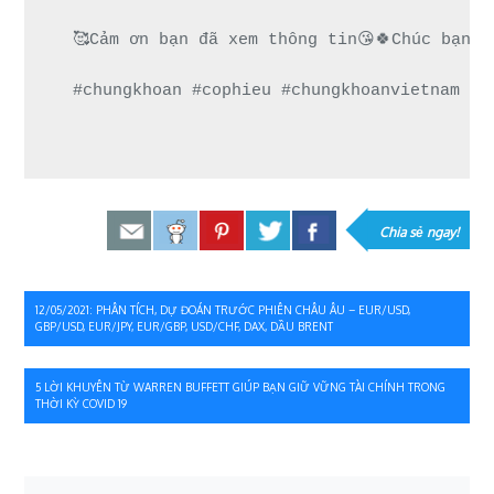
🥰Cảm ơn bạn đã xem thông tin😘🍀Chúc bạn g
#chungkhoan #cophieu #chungkhoanvietnam #c
Chia sẻ ngay!
Điều
12/05/2021: PHÂN TÍCH, DỰ ĐOÁN TRƯỚC PHIÊN CHÂU ÂU – EUR/USD,
GBP/USD, EUR/JPY, EUR/GBP, USD/CHF, DAX, DẦU BRENT
hướng
bài
5 LỜI KHUYÊN TỪ WARREN BUFFETT GIÚP BẠN GIỮ VỮNG TÀI CHÍNH TRONG
THỜI KỲ COVID 19
viết