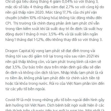
Chỉ số giá tiêu dùng tháng 4 giảm 0,04% so với tháng 3,
mặc dù số liệu 4 tháng đầu năm đạt 2,7% so với cùng kỳ do
nền giá thấp năm 2020. Mức tăng 17,7% của chi phí vận
chuyển (chiếm 10% rổ hàng hóa) không tác động nhiều đến
CPI. Thị trường tài chính đang phản ánh lạm phát chỉ vẫn
trong tầm kiểm soát khi lãi suất duy trì ổn định: lãi suất huy
động dưới 1 tháng ở mức 3,5%-4% và lãi suất liên ngân
hàng 1 tháng đạt 1-1,2%, đều không thay đổi so với tháng 3.
Dragon Capital kỳ vọng lạm phát sẽ đạt đỉnh trong vài
tháng tới sau đó giảm trở lại trong nửa sau năm 2021 khi
nền giá thấp không còn, và lạm phát trung bình cả năm sẽ
đạt 3,5%. Dự báo trên dựa trên nhận định giá dầu sẽ dần
ổn định và không còn dịch tả lợn. Nhập khẩu lạm phát là rủi
ro tiềm ẩn, không phải lạm phát đến từ chính sách tiền tệ
hoặc tài khóa trong nước. Rủi ro của Việt Nam phần lớn đến
từ các yếu tố bên ngoài.
Covid-19 là một trong những yếu tố bên ngoài điển hình gây
ảnh hưởng tới Việt Nam. Dịch bệnh bất ngờ xuất hiện ở các
tỉnh thành trên cả nước tiếp tục mối lo ngại lớn. Mới nhất là