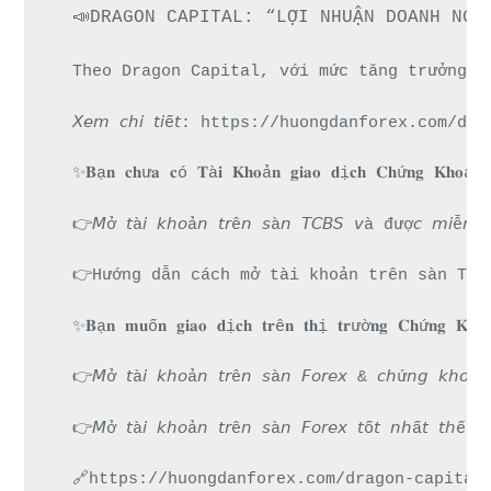
📣DRAGON CAPITAL: “LỢI NHUẬN DOANH NGH
Theo Dragon Capital, với mức tăng trưởng E
𝘟𝘦𝘮 𝘤𝘩𝘪 𝘵𝘪ế𝘵: https://huongdanforex.
✨𝐁ạ𝐧 𝐜𝐡ư𝐚 𝐜ó 𝐓à𝐢 𝐊𝐡𝐨ả𝐧 𝐠𝐢𝐚𝐨 𝐝ị𝐜𝐡 𝐂𝐡ứ𝐧𝐠 𝐊𝐡𝐨á
👉𝘔ở 𝘵à𝘪 𝘬𝘩𝘰ả𝘯 𝘵𝘳ê𝘯 𝘴à𝘯 𝘛𝘊𝘉𝘚 𝘷à đượ𝘤 𝘮
👉Hướng dẫn cách mở tài khoản trên sàn TCB
✨𝐁ạ𝐧 𝐦𝐮ố𝐧 𝐠𝐢𝐚𝐨 𝐝ị𝐜𝐡 𝐭𝐫ê𝐧 𝐭𝐡ị 𝐭𝐫ườ𝐧𝐠 𝐂𝐡ứ𝐧𝐠 𝐊
👉𝘔ở 𝘵à𝘪 𝘬𝘩𝘰ả𝘯 𝘵𝘳ê𝘯 𝘴à𝘯 𝘍𝘰𝘳𝘦𝘹 & 𝘤𝘩
👉𝘔ở 𝘵à𝘪 𝘬𝘩𝘰ả𝘯 𝘵𝘳ê𝘯 𝘴à𝘯 𝘍𝘰𝘳𝘦𝘹 𝘵ố𝘵 
🔗https://huongdanforex.com/dragon-capital