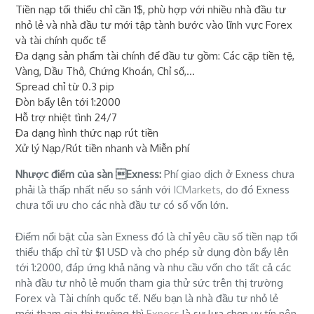
Tiền nạp tối thiểu chỉ cần 1$, phù hợp với nhiều nhà đầu tư
nhỏ lẻ và nhà đầu tư mới tập tành bước vào lĩnh vực Forex
và tài chính quốc tế
Đa dạng sản phẩm tài chính để đầu tư gồm: Các cặp tiền tệ,
Vàng, Dầu Thô, Chứng Khoán, Chỉ số,...
Spread chỉ từ 0.3 pip
Đòn bẩy lên tới 1:2000
Hỗ trợ nhiệt tình 24/7
Đa dạng hình thức nạp rút tiền
Xử lý Nạp/Rút tiền nhanh và Miễn phí
Nhược điểm của sàn Exness:
Phí giao dịch ở Exness chưa
phải là thấp nhất nếu so sánh với
ICMarkets
, do đó Exness
chưa tối ưu cho các nhà đầu tư có số vốn lớn.
Điểm nổi bật của sàn Exness đó là chỉ yêu cầu số tiền nạp tối
thiểu thấp chỉ từ $1 USD và cho phép sử dụng đòn bẩy lên
tới 1:2000, đáp ứng khả năng và nhu cầu vốn cho tất cả các
nhà đầu tư nhỏ lẻ muốn tham gia thử sức trên thị trường
Forex và Tài chính quốc tế. Nếu bạn là nhà đầu tư nhỏ lẻ
mới tham gia thị trường thì
Exness
là sự lựa chọn uy tín nên