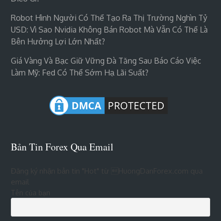
Robot Hình Người Có Thể Tạo Ra Thị Trường Nghìn Tỷ
USD: Vì Sao Nvidia Không Bán Robot Mà Vẫn Có Thể Là
Bên Hưởng Lợi Lớn Nhất?
Giá Vàng Và Bạc Giữ Vững Đà Tăng Sau Báo Cáo Việc
Làm Mỹ: Fed Có Thể Sớm Hạ Lãi Suất?
Bản Tin Forex Qua Email
Đăng ký nhận bản tin "Hot" từ HuongDanForex.com qua
email
Tên của bạn