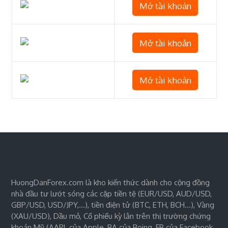
Mở tài khoản
Mở tài khoản
Mở tài khoản
HuongDanForex.com là kho kiến thức dành cho cộng đồng
nhà đầu tư lướt sóng các cặp tiền tệ (EUR/USD, AUD/USD,
GBP/USD, USD/JPY,…), tiền điện tử (BTC, ETH, BCH…), Vàng
(XAU/USD), Dầu mỏ, Cổ phiếu kỳ lân trên thị trường chứng
khoán Mỹ (AAPL của Apple, BA của Boing, FB của Facebook,