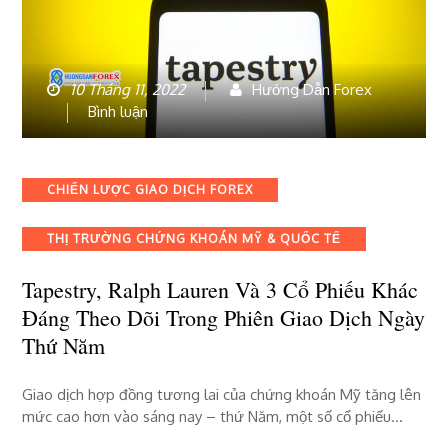
10 Tháng 11, 2022
Hướng Dẫn Forex
bài
Bình luận
viết
Tapestry,
Ralph
Categories
CHIẾN LƯỢC GIAO DỊCH FOREX
Lauren
và
THỊ TRƯỜNG CHỨNG KHOÁN MỸ & QUỐC TẾ
3
cổ
Tapestry, Ralph Lauren Và 3 Cổ Phiếu Khác
phiếu
khác
Đáng Theo Dõi Trong Phiên Giao Dịch Ngày
đáng
Thứ Năm
theo
dõi
Giao dịch hợp đồng tương lai của chứng khoán Mỹ tăng lên
trong
mức cao hơn vào sáng nay – thứ Năm, một số cổ phiếu…
phiên
giao