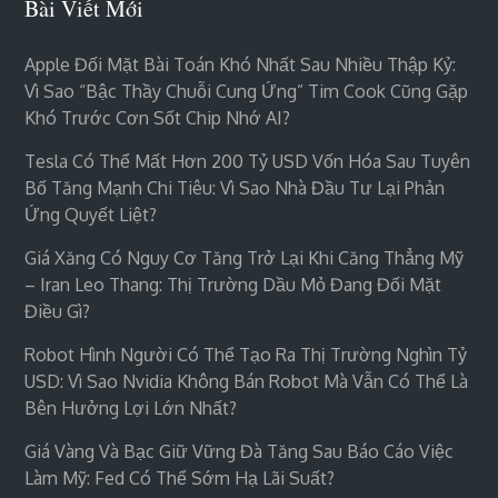
Bài Viết Mới
Apple Đối Mặt Bài Toán Khó Nhất Sau Nhiều Thập Kỷ:
Vì Sao “bậc Thầy Chuỗi Cung Ứng” Tim Cook Cũng Gặp
Khó Trước Cơn Sốt Chip Nhớ AI?
Tesla Có Thể Mất Hơn 200 Tỷ USD Vốn Hóa Sau Tuyên
Bố Tăng Mạnh Chi Tiêu: Vì Sao Nhà Đầu Tư Lại Phản
Ứng Quyết Liệt?
Giá Xăng Có Nguy Cơ Tăng Trở Lại Khi Căng Thẳng Mỹ
– Iran Leo Thang: Thị Trường Dầu Mỏ Đang Đối Mặt
Điều Gì?
Robot Hình Người Có Thể Tạo Ra Thị Trường Nghìn Tỷ
USD: Vì Sao Nvidia Không Bán Robot Mà Vẫn Có Thể Là
Bên Hưởng Lợi Lớn Nhất?
Giá Vàng Và Bạc Giữ Vững Đà Tăng Sau Báo Cáo Việc
Làm Mỹ: Fed Có Thể Sớm Hạ Lãi Suất?