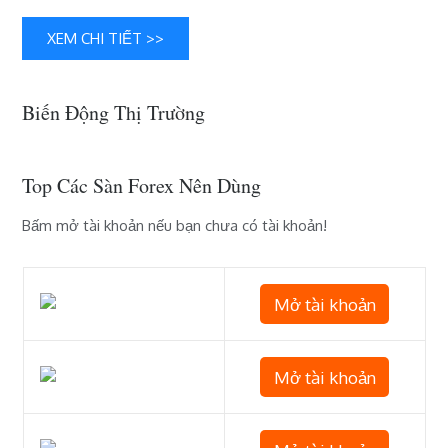
dịch
ngày
XEM CHI TIẾT >>
thứ
Năm
Biến Động Thị Trường
Top Các Sàn Forex Nên Dùng
Bấm mở tài khoản nếu bạn chưa có tài khoản!
Mở tài khoản
Mở tài khoản