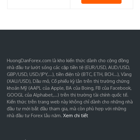
HuongDanForex.com là kho kiến thức dành cho cộng đồng
nhà đầu tư lướt sóng các cặp tiền tệ (EUR/USD, AUD/USD,
GBP/USD, USD/JPY,…), tiền điện tử (BTC, ETH, BCH…), Vàng
(XAU/USD), Dầu mỏ, Cổ phiếu kỳ lân trên thị trường chứng
khoán Mỹ (AAPL của Apple, BA của Boing, FB của Facebook,
GOOGL của Alphabet,…) trên thị trường tài chính quốc tế.
Kiến thức trên trang web này không chỉ dành cho những nhà
đầu tư mới bắt đầu tham gia, mà còn phù hợp với những
nhà đầu tư Forex lâu năm.
Xem chi tiết