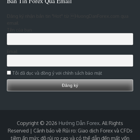
Bản Tin Forex Qua Email
Đăng ký nhận bản tin "Hot" từ HuongDanForex.com qua
email
Tên của bạn
Email
Tôi đã đọc và đồng ý với chính sách bảo mật
Copyright © 2026
Hướng Dẫn Forex
. All Rights
Reserved | Cảnh báo về Rủi ro: Giao dịch Forex và CFDs
tiềm ẩn mức độ rủi ro cao và có thể dẫn đến mất vốn