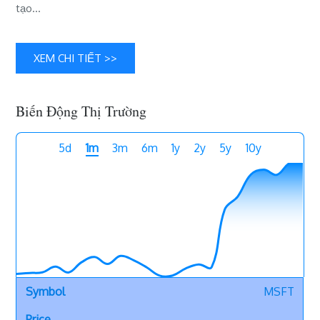
tạo…
XEM CHI TIẾT >>
Biến Động Thị Trường
5d
1m
3m
6m
1y
2y
5y
10y
MSFT
-