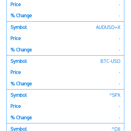
-
-
AUDUSD=X
-
-
BTC-USD
-
-
^SPX
-
-
^DJI