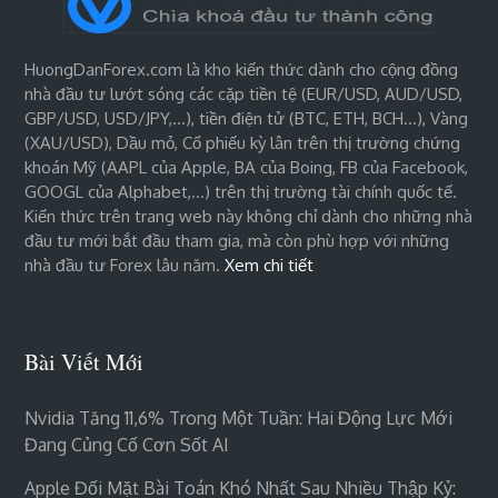
HuongDanForex.com là kho kiến thức dành cho cộng đồng
nhà đầu tư lướt sóng các cặp tiền tệ (EUR/USD, AUD/USD,
GBP/USD, USD/JPY,…), tiền điện tử (BTC, ETH, BCH…), Vàng
(XAU/USD), Dầu mỏ, Cổ phiếu kỳ lân trên thị trường chứng
khoán Mỹ (AAPL của Apple, BA của Boing, FB của Facebook,
GOOGL của Alphabet,…) trên thị trường tài chính quốc tế.
Kiến thức trên trang web này không chỉ dành cho những nhà
đầu tư mới bắt đầu tham gia, mà còn phù hợp với những
nhà đầu tư Forex lâu năm.
Xem chi tiết
Bài Viết Mới
Nvidia Tăng 11,6% Trong Một Tuần: Hai Động Lực Mới
Đang Củng Cố Cơn Sốt AI
Apple Đối Mặt Bài Toán Khó Nhất Sau Nhiều Thập Kỷ: