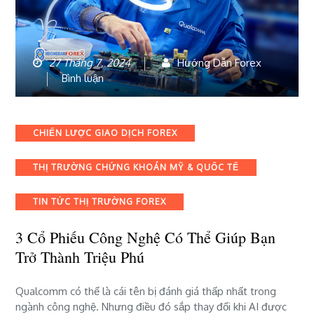
27 Tháng 7, 2024
Hướng Dẫn Forex
bài
Bình luận
viết
3
Cổ
Categories
CHIẾN LƯỢC GIAO DỊCH FOREX
phiếu
Công
THỊ TRƯỜNG CHỨNG KHOÁN MỸ & QUỐC TẾ
nghệ
Có
thể
TIN TỨC THỊ TRƯỜNG FOREX
Giúp
Bạn
3 Cổ Phiếu Công Nghệ Có Thể Giúp Bạn
Trở
Trở Thành Triệu Phú
thành
Triệu
Qualcomm có thể là cái tên bị đánh giá thấp nhất trong
phú
ngành công nghệ. Nhưng điều đó sắp thay đổi khi AI được