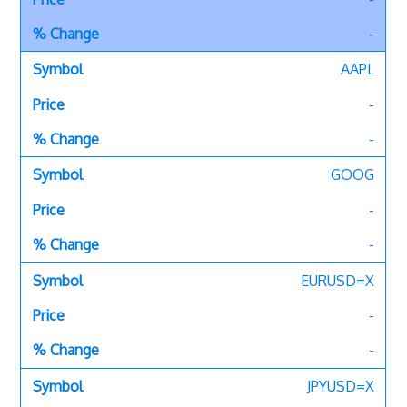
-
AAPL
-
-
GOOG
-
-
EURUSD=X
-
-
JPYUSD=X