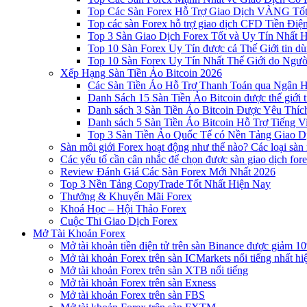
Top Các Sàn Forex Hỗ Trợ Giao Dịch VÀNG Tốt
Top các sàn Forex hỗ trợ giao dịch CFD Tiền Điệ
Top 3 Sàn Giao Dịch Forex Tốt và Uy Tín Nhất 
Top 10 Sàn Forex Uy Tín được cả Thế Giới tin d
Top 10 Sàn Forex Uy Tín Nhất Thế Giới do Ngư
Xếp Hạng Sàn Tiền Ảo Bitcoin 2026
Các Sàn Tiền Ảo Hỗ Trợ Thanh Toán qua Ngân Hà
Danh Sách 15 Sàn Tiền Ảo Bitcoin được thế giới 
Danh sách 3 Sàn Tiền Ảo Bitcoin Được Yêu Thíc
Danh sách 5 Sàn Tiền Ảo Bitcoin Hỗ Trợ Tiếng Vi
Top 3 Sàn Tiền Ảo Quốc Tế có Nền Tảng Giao D
Sàn môi giới Forex hoạt động như thế nào? Các loại sàn
Các yếu tố cần cân nhắc để chọn được sàn giao dịch for
Review Đánh Giá Các Sàn Forex Mới Nhất 2026
Top 3 Nền Tảng CopyTrade Tốt Nhất Hiện Nay
Thưởng & Khuyến Mãi Forex
Khoá Học – Hội Thảo Forex
Cuộc Thi Giao Dịch Forex
Mở Tài Khoản Forex
Mở tài khoản tiền điện tử trên sàn Binance được giảm 10
Mở tài khoản Forex trên sàn ICMarkets nổi tiếng nhất hi
Mở tài khoản Forex trên sàn XTB nổi tiếng
Mở tài khoản Forex trên sàn Exness
Mở tài khoản Forex trên sàn FBS