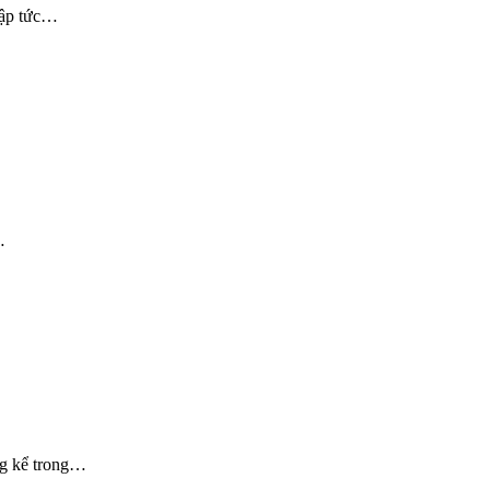
lập tức…
…
g kể trong…