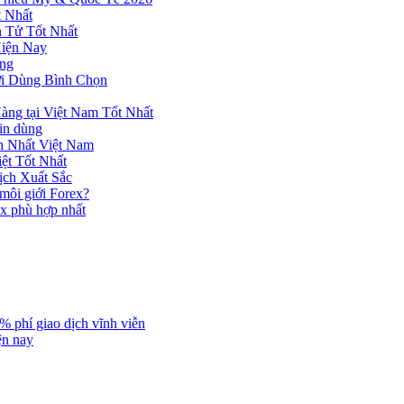
 Nhất
n Tử Tốt Nhất
Hiện Nay
ùng
ời Dùng Bình Chọn
ng tại Việt Nam Tốt Nhất
tin dùng
h Nhất Việt Nam
ệt Tốt Nhất
ịch Xuất Sắc
 môi giới Forex?
ex phù hợp nhất
% phí giao dịch vĩnh viễn
ện nay