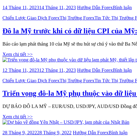
Sáu
&
bà
14 Tháng 11, 2023
14 Tháng 11, 2023
Hướng Dẫn Forex
Bình luận
khôn
USD/J
viế
Categories
Chiến Lược Giao Dịch Forex
Thị Trường Forex
Tin Tức Thị Trường 
Đ
la
M
Đô la Mỹ trước khi có dữ liệu CPI của 
tr
kh
Báo cáo lạm phát tháng 10 của Mỹ sẽ thu hút sự chú ý vào thứ Ba N
có
dữ
Xem chi tiết >>
liệ
CP
củ
bà
12 Tháng 11, 2023
12 Tháng 11, 2023
Hướng Dẫn Forex
Bình luận
Mỹ
viế
US
Categories
Chiến Lược Giao Dịch Forex
Thị Trường Forex
Tin Tức Thị Trường 
Tr
G
vọ
A
đô
Triển vọng đô-la Mỹ phụ thuộc vào dữ li
Bi
la
độ
M
tă
DỰ BÁO ĐÔ LA MỸ – EUR/USD, USD/JPY, AUD/USD Đồng đô la Mỹ t
ph
th
Xem chi tiết >>
và
dữ
liệ
bài
28 Tháng 9, 2022
28 Tháng 9, 2022
Hướng Dẫn Forex
Bình luận
lạ