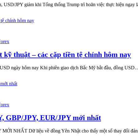
/USD
 USD/JPY giảm khi Tổng thống Trump trì hoãn việc thực hiện ngay 
ỡng
g
i
h,
t
/JPY
Forex
ều
ng
 kỹ thuật – các cặp tiền tệ chính hôm nay
úc
y
USD ngày hôm nay Khi phiên giao dịch Bắc Mỹ bắt đầu, đồng USD
ường
X
t
uật
Forex
c
PY, GBP/JPY, EUR/JPY mới nhất
p
n
NHẤT Dữ liệu về đồng Yên Nhật cho thấy một số thay đổi đán
ính