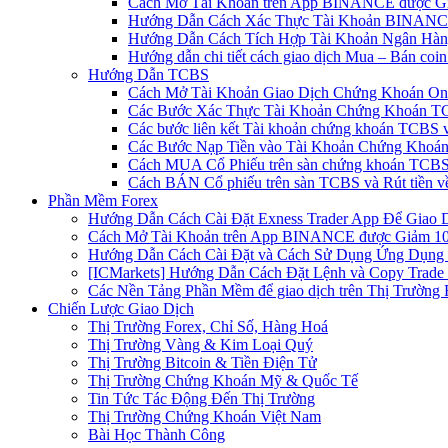
Cách Mở Tài Khoản trên App BINANCE được Gi
Hướng Dẫn Cách Xác Thực Tài Khoản BINANCE
Hướng Dẫn Cách Tích Hợp Tài Khoản Ngân Hàng
Hướng dẫn chi tiết cách giao dịch Mua – Bán co
Hướng Dẫn TCBS
Cách Mở Tài Khoản Giao Dịch Chứng Khoán Onli
Các Bước Xác Thực Tài Khoản Chứng Khoán TC
Các bước liên kết Tài khoản chứng khoán TCBS v
Các Bước Nạp Tiền vào Tài Khoản Chứng Khoán
Cách MUA Cổ Phiếu trên sàn chứng khoán TCBS
Cách BÁN Cổ phiếu trên sàn TCBS và Rút tiền v
Phần Mềm Forex
Hướng Dẫn Cách Cài Đặt Exness Trader App Để Giao 
Cách Mở Tài Khoản trên App BINANCE được Giảm 10%
Hướng Dẫn Cách Cài Đặt và Cách Sử Dụng Ứng Dụn
[ICMarkets] Hướng Dẫn Cách Đặt Lệnh và Copy Trade t
Các Nền Tảng Phần Mềm để giao dịch trên Thị Trường 
Chiến Lược Giao Dịch
Thị Trường Forex, Chỉ Số, Hàng Hoá
Thị Trường Vàng & Kim Loại Quý
Thị Trường Bitcoin & Tiền Điện Tử
Thị Trường Chứng Khoán Mỹ & Quốc Tế
Tin Tức Tác Động Đến Thị Trường
Thị Trường Chứng Khoán Việt Nam
Bài Học Thành Công