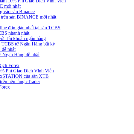
ảm 10% Phí Giao Dịch Vĩnh Viễn
 mới nhất
 vào sàn Binance
in trên sàn BINANCE mới nhất
ne đơn giản nhất tại sàn TCBS
BS nhanh nhất
ới Tài khoản ngân hàng
 TCBS từ Ngân Hàng bất kỳ
 dễ nhất
ề Ngân Hàng dễ nhất
Dịch Forex
 Phí Giao Dịch Vĩnh Viễn
g xSTATION của sàn XTB
rên nền tảng cTrader
Forex