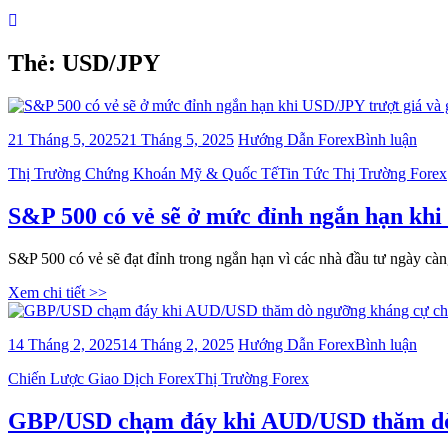
Thẻ:
USD/JPY
bài
21 Tháng 5, 2025
21 Tháng 5, 2025
Hướng Dẫn Forex
Bình luận
viết
Categories
Thị Trường Chứng Khoán Mỹ & Quốc Tế
Tin Tức Thị Trường Forex
S&P
500
có
S&P 500 có vẻ sẽ ở mức đỉnh ngắn hạn khi 
vẻ
sẽ
S&P 500 có vẻ sẽ đạt đỉnh trong ngắn hạn vì các nhà đầu tư ngày càn
ở
mức
Xem chi tiết >>
đỉnh
ngắn
hạn
bài
14 Tháng 2, 2025
14 Tháng 2, 2025
Hướng Dẫn Forex
Bình luận
khi
viết
USD
Categories
Chiến Lược Giao Dịch Forex
Thị Trường Forex
GBP
trượt
chạ
giá
đáy
GBP/USD chạm đáy khi AUD/USD thăm dò 
và
khi
giá