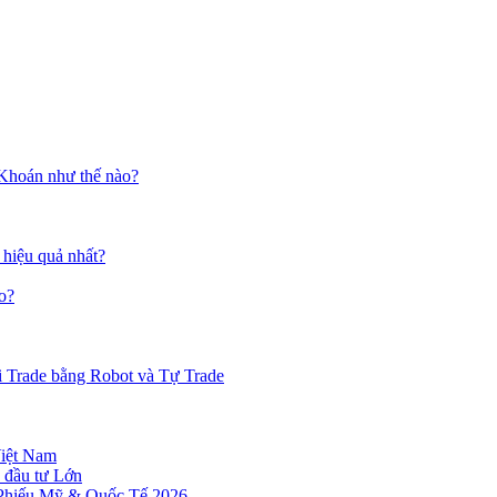
 Khoán như thế nào?
 hiệu quả nhất?
o?
i Trade bằng Robot và Tự Trade
Việt Nam
 đầu tư Lớn
 Phiếu Mỹ & Quốc Tế 2026