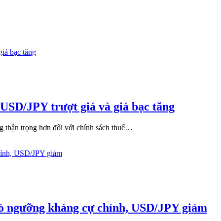
USD/JPY trượt giá và giá bạc tăng
g thận trọng hơn đối với chính sách thuế…
/JPY
/USD
m
ngưỡng kháng cự chính, USD/JPY giảm​