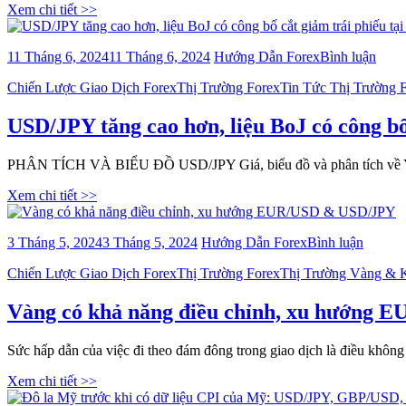
Nhật
Xem chi tiết >>
h
–
na
USD
GBP
bài
11 Tháng 6, 2024
11 Tháng 6, 2024
Hướng Dẫn Forex
Bình luận
EUR
viết
mới
Categories
Chiến Lược Giao Dịch Forex
Thị Trường Forex
Tin Tức Thị Trường 
USD
nhất
tăng
cao
USD/JPY tăng cao hơn, liệu BoJ có công bố
hơn,
liệu
PHÂN TÍCH VÀ BIỂU ĐỒ USD/JPY Giá, biểu đồ và phân tích về Y
BoJ
có
Xem chi tiết >>
công
bố
cắt
bài
3 Tháng 5, 2024
3 Tháng 5, 2024
Hướng Dẫn Forex
Bình luận
giảm
viết
trái
Categories
Chiến Lược Giao Dịch Forex
Thị Trường Forex
Thị Trường Vàng & 
Vàng
phiế
có
tại
khả
Vàng có khả năng điều chỉnh, xu hướng
cuộc
năng
họp
điều
chín
Sức hấp dẫn của việc đi theo đám đông trong giao dịch là điều khôn
chỉnh,
sách
xu
Xem chi tiết >>
vào
hướng
thứ
EUR/