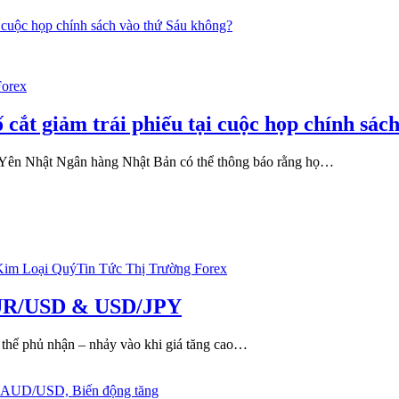
ôm
y
/JPY,
/JPY,
/JPY
Forex
/JPY
 cắt giảm trái phiếu tại cuộc họp chính sác
ên Nhật Ngân hàng Nhật Bản có thể thông báo rằng họ…
Kim Loại Quý
Tin Tức Thị Trường Forex
u
 EUR/USD & USD/JPY
h
g thể phủ nhận – nhảy vào khi giá tăng cao…
USD