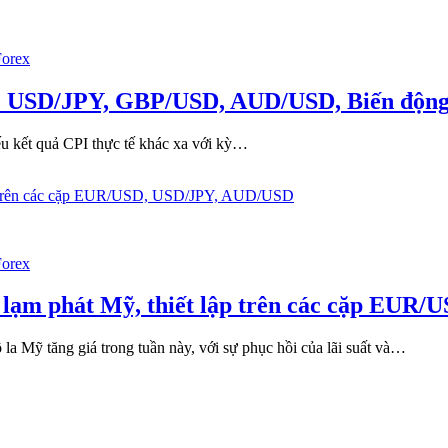
i
g?
PY
t
Forex
ô
ỹ
Mỹ: USD/JPY, GBP/USD, AUD/USD, Biến động
ước
i
ếu kết quả CPI thực tế khác xa với kỳ…
u
I
a
i
:
t
D/JPY,
Forex
iển
BP/USD,
ng
UD/USD,
-
ệu lạm phát Mỹ, thiết lập trên các cặp EU
ến
ng
ỹ
ng
ăng giá trong tuần này, với sự phục hồi của lãi suất và…
ụ
uộc
o
u
m