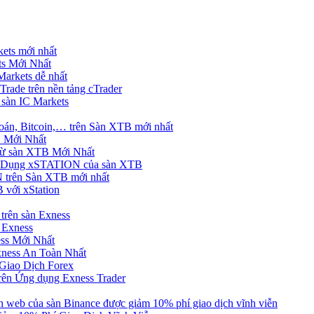
ets mới nhất
s Mới Nhất
rkets dễ nhất
rade trên nền tảng cTrader
 sàn IC Markets
án, Bitcoin,… trên Sàn XTB mới nhất
 Mới Nhất
ừ sàn XTB Mới Nhất
g Dụng xSTATION của sàn XTB
trên Sàn XTB mới nhất
 với xStation
trên sàn Exness
 Exness
ss Mới Nhất
xness An Toàn Nhất
Giao Dịch Forex
ên Ứng dụng Exness Trader
web của sàn Binance được giảm 10% phí giao dịch vĩnh viễn