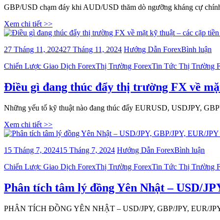
AUD
bạc
​​​GBP/USD chạm đáy khi AUD/USD thăm dò ngưỡng kháng cự chính,
thăm
tăng
dò
Xem chi tiết >>
ngư
khán
cự
bà
27 Tháng 11, 2024
27 Tháng 11, 2024
Hướng Dẫn Forex
Bình luận
chín
viế
USD
Categories
Chiến Lược Giao Dịch Forex
Thị Trường Forex
Tin Tức Thị Trường 
Đi
giảm​
gì
đa
Điều gì đang thúc đẩy thị trường FX về mặt
th
đẩ
Những yếu tố kỹ thuật nào đang thúc đẩy EURUSD, USDJPY, GBP
thị
tr
Xem chi tiết >>
F
về
mặ
bài
15 Tháng 7, 2024
15 Tháng 7, 2024
Hướng Dẫn Forex
Bình luận
kỹ
viết
th
Categories
Chiến Lược Giao Dịch Forex
Thị Trường Forex
Tin Tức Thị Trường 
Phân
–
tích
cá
tâm
Phân tích tâm lý đồng Yên Nhật – USD/J
cặ
lý
tiề
đồng
tệ
PHÂN TÍCH ĐỒNG YÊN NHẬT – USD/JPY, GBP/JPY, EUR/JPY MỚI 
Yên
ch