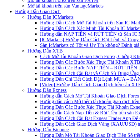
Mở tài khoản Forex trên sàn FXTM
Mở tài khoản trên sàn VantageMarkets
Hướng Dẫn Giao Dịch
Hướng Dẫn ICMarkets
Hướng Dẫn Cách Mở Tài Khoản trên Sàn IC Mark
Hướng Dẫn Cách Xác Minh Tài Khoản IC Market
Hướng dẫn NẠP TIỀN và RÚT TIỀN từ Sàn IC Ma
[ICMarkets] Hướng Dẫn Cách Đặt Lệnh và Copy T
Sàn IcMarkets có Tốt và Uy Tín không? Đánh giá
Hướng Dẫn XTB
Cách Mở Tài Khoản Giao Dịch Forex, Chứng Kho
Hướng Dẫn Các Bước Xác Thực Tài Khoản XTB
Hướng Dẫn Các Bước NẠP TIỀN – RÚT TIỀN t
Hướng Dẫn Cách Cài Đặt và Cách Sử Dụng Ứn
Hướng Dẫn Chi Tiết Cách Đặt Lệnh MUA – BÁN 
[Video] Hướng Dẫn Cách Giao Dịch trên sàn XTB
Hướng Dẫn Exness
Hướng dẫn Cách Mở Tài Khoản Giao Dịch Forex 
Hướng dẫn cách Mở thêm tài khoản giao dịch trên
Hướng Dẫn Các Bước Xác Thực Tài Khoản Exne
Hướng dẫn Cách Nạp Tiền & Rút Tiền trên sàn E
Hướng Dẫn Cách Cài Đặt Exness Trader App Để 
Hướng Dẫn Cách Giao Dịch Vàng (XAU/USD) tr
Hướng Dẫn Binance
Hướng Dẫn Mở Tài Khoản Giao Dịch Tiền Số trên 