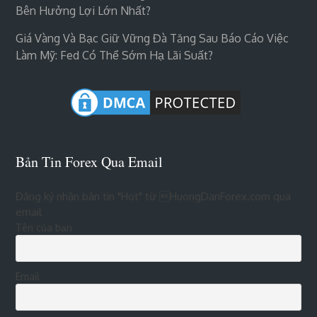
Bên Hưởng Lợi Lớn Nhất?
Giá Vàng Và Bạc Giữ Vững Đà Tăng Sau Báo Cáo Việc
Làm Mỹ: Fed Có Thể Sớm Hạ Lãi Suất?
Bản Tin Forex Qua Email
Đăng ký nhận bản tin "Hot" từ HuongDanForex.com qua
email
Tên của bạn
Email