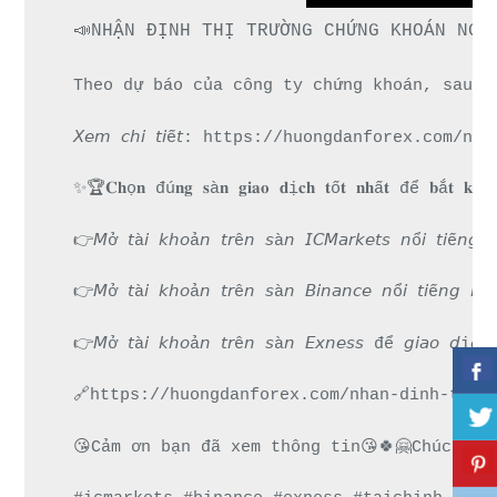
📣NHẬN ĐỊNH THỊ TRƯỜNG CHỨNG KHOÁN NGÀ
Theo dự báo của công ty chứng khoán, sau p
𝘟𝘦𝘮 𝘤𝘩𝘪 𝘵𝘪ế𝘵: https://huongdanforex.
✨🏆𝐂𝐡ọ𝐧 đú𝐧𝐠 𝐬à𝐧 𝐠𝐢𝐚𝐨 𝐝ị𝐜𝐡 𝐭ố𝐭 𝐧𝐡ấ𝐭 để 𝐛ắ𝐭 𝐤𝐡ở𝐢 
👉𝘔ở 𝘵à𝘪 𝘬𝘩𝘰ả𝘯 𝘵𝘳ê𝘯 𝘴à𝘯 𝘐𝘊𝘔𝘢𝘳𝘬𝘦𝘵𝘴 𝘯
👉𝘔ở 𝘵à𝘪 𝘬𝘩𝘰ả𝘯 𝘵𝘳ê𝘯 𝘴à𝘯 𝘉𝘪𝘯𝘢𝘯𝘤𝘦 𝘯ổ𝘪 𝘵
👉𝘔ở 𝘵à𝘪 𝘬𝘩𝘰ả𝘯 𝘵𝘳ê𝘯 𝘴à𝘯 𝘌𝘹𝘯𝘦𝘴𝘴 để 𝘨
🔗https://huongdanforex.com/nhan-dinh-thi-
😘Cảm ơn bạn đã xem thông tin😘🍀🤗Chúc bạn