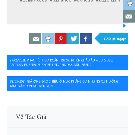
#icmarkets #binance #exness #taichinh #dau
Chia sẻ ngay!
Điều
27/05/2021: PHÂN TÍCH, DỰ ĐOÁN TRƯỚC PHIÊN CHÂU ÂU – EUR/USD,
GBP/USD, EUR/JPY, EUR/GBP, USD/CHF, DAX, DẦU BRENT
hướng
bài
28/05/2021: GIÁ VÀNG ĐẢO CHIỀU Ở MỨC KHÁNG CỰ NHƯNG XU HƯỚNG
TĂNG VẪN CÒN NGUYÊN VẸN
viết
Về Tác Giả