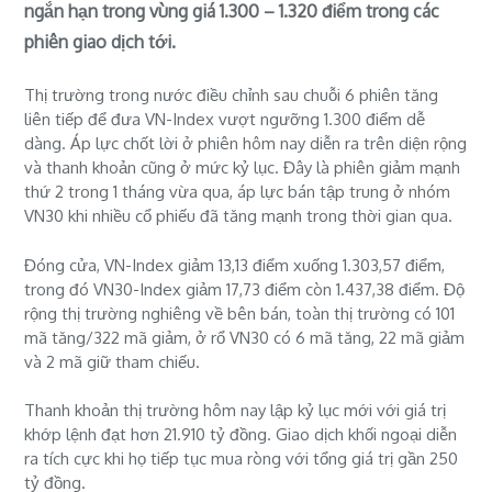
ngắn hạn trong vùng giá 1.300 – 1.320 điểm trong các
phiên giao dịch tới.
Thị trường trong nước điều chỉnh sau chuỗi 6 phiên tăng
liên tiếp để đưa VN-Index vượt ngưỡng 1.300 điểm dễ
dàng. Áp lực chốt lời ở phiên hôm nay diễn ra trên diện rộng
và thanh khoản cũng ở mức kỷ lục. Đây là phiên giảm mạnh
thứ 2 trong 1 tháng vừa qua, áp lực bán tập trung ở nhóm
VN30 khi nhiều cổ phiếu đã tăng mạnh trong thời gian qua.
Đóng cửa, VN-Index giảm 13,13 điểm xuống 1.303,57 điểm,
trong đó VN30-Index giảm 17,73 điểm còn 1.437,38 điểm. Độ
rộng thị trường nghiêng về bên bán, toàn thị trường có 101
mã tăng/322 mã giảm, ở rổ VN30 có 6 mã tăng, 22 mã giảm
và 2 mã giữ tham chiếu.
Thanh khoản thị trường hôm nay lập kỷ lục mới với giá trị
khớp lệnh đạt hơn 21.910 tỷ đồng. Giao dịch khối ngoại diễn
ra tích cực khi họ tiếp tục mua ròng với tổng giá trị gần 250
tỷ đồng.