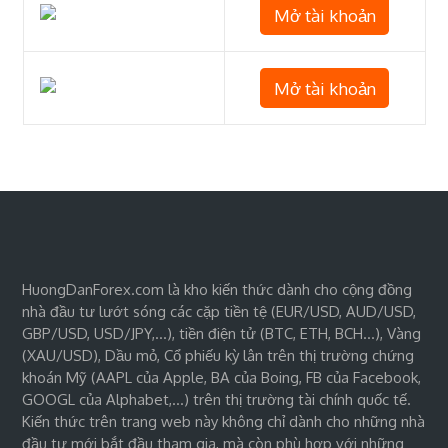
Mở tài khoản
Mở tài khoản
HuongDanForex.com là kho kiến thức dành cho cộng đồng
nhà đầu tư lướt sóng các cặp tiền tệ (EUR/USD, AUD/USD,
GBP/USD, USD/JPY,…), tiền điện tử (BTC, ETH, BCH…), Vàng
(XAU/USD), Dầu mỏ, Cổ phiếu kỳ lân trên thị trường chứng
khoán Mỹ (AAPL của Apple, BA của Boing, FB của Facebook,
GOOGL của Alphabet,…) trên thị trường tài chính quốc tế.
Kiến thức trên trang web này không chỉ dành cho những nhà
đầu tư mới bắt đầu tham gia, mà còn phù hợp với những