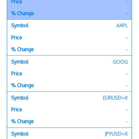
-
-
AAPL
-
-
GOOG
-
-
EURUSD=X
-
-
JPYUSD=X