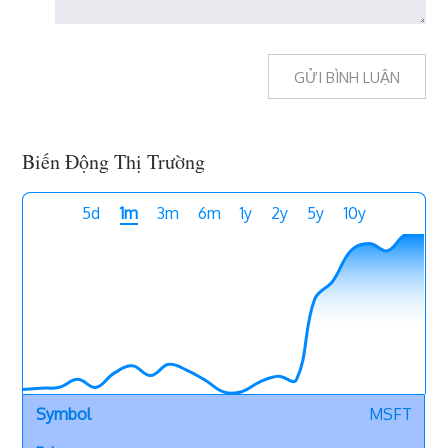
Biến Động Thị Trường
5d
1m
3m
6m
1y
2y
5y
10y
MSFT