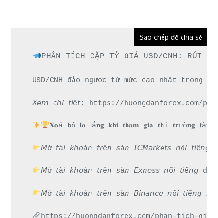
Sao chép để chia sẻ
PHÂN TÍCH CẶP TỶ GIÁ USD/CNH: RÚT LU
USD/CNH đảo ngược từ mức cao nhất trong ng
𝘟𝘦𝘮 𝘤𝘩𝘪 𝘵𝘪ế𝘵: https://huongdanforex.c
𝐗𝐨á 𝐛ỏ 𝐥𝐨 𝐥ắ𝐧𝐠 𝐤𝐡𝐢 𝐭𝐡𝐚𝐦 𝐠𝐢𝐚 𝐭𝐡ị 𝐭𝐫ườ𝐧𝐠 𝐭à
𝘔ở 𝘵à𝘪 𝘬𝘩𝘰ả𝘯 𝘵𝘳ê𝘯 𝘴à𝘯 𝘐𝘊𝘔𝘢𝘳𝘬𝘦𝘵𝘴 
𝘔ở 𝘵à𝘪 𝘬𝘩𝘰ả𝘯 𝘵𝘳ê𝘯 𝘴à𝘯 𝘌𝘹𝘯𝘦𝘴𝘴 𝘯ổ𝘪 
𝘔ở 𝘵à𝘪 𝘬𝘩𝘰ả𝘯 𝘵𝘳ê𝘯 𝘴à𝘯 𝘉𝘪𝘯𝘢𝘯𝘤𝘦 𝘯ổ𝘪 𝘵
https://huongdanforex.com/phan-tich-gia-