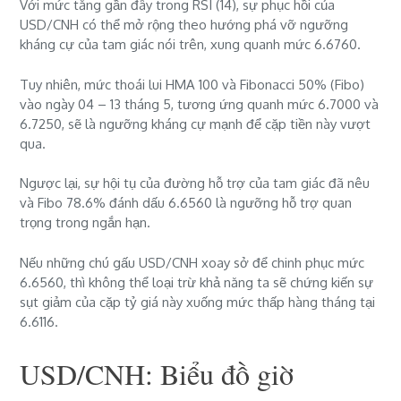
Với mức tăng gần đây trong RSI (14), sự phục hồi của
USD/CNH có thể mở rộng theo hướng phá vỡ ngưỡng
kháng cự của tam giác nói trên, xung quanh mức 6.6760.
Tuy nhiên, mức thoái lui HMA 100 và Fibonacci 50% (Fibo)
vào ngày 04 – 13 tháng 5, tương ứng quanh mức 6.7000 và
6.7250, sẽ là ngưỡng kháng cự mạnh để cặp tiền này vượt
qua.
Ngược lại, sự hội tụ của đường hỗ trợ của tam giác đã nêu
và Fibo 78.6% đánh dấu 6.6560 là ngưỡng hỗ trợ quan
trọng trong ngắn hạn.
Nếu những chú gấu USD/CNH xoay sở để chinh phục mức
6.6560, thì không thể loại trừ khả năng ta sẽ chứng kiến ​​sự
sụt giảm của cặp tỷ giá này xuống mức thấp hàng tháng tại
6.6116.
USD/CNH: Biểu đồ giờ