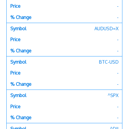
-
-
AUDUSD=X
-
-
BTC-USD
-
-
^SPX
-
-
^DJI