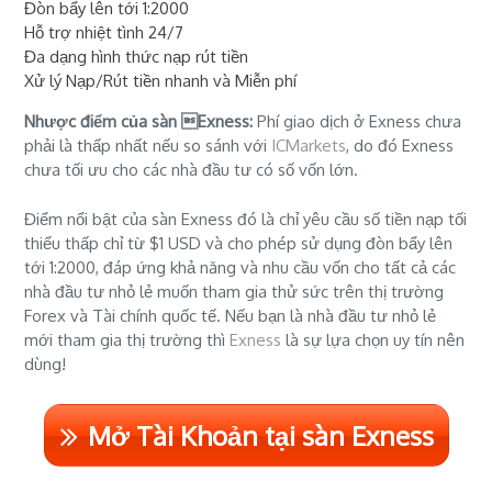
Đòn bẩy lên tới 1:2000
Hỗ trợ nhiệt tình 24/7
Đa dạng hình thức nạp rút tiền
Xử lý Nạp/Rút tiền nhanh và Miễn phí
Nhược điểm của sàn Exness:
Phí giao dịch ở Exness chưa
phải là thấp nhất nếu so sánh với
ICMarkets
, do đó Exness
chưa tối ưu cho các nhà đầu tư có số vốn lớn.
Điểm nổi bật của sàn Exness đó là chỉ yêu cầu số tiền nạp tối
thiểu thấp chỉ từ $1 USD và cho phép sử dụng đòn bẩy lên
tới 1:2000, đáp ứng khả năng và nhu cầu vốn cho tất cả các
nhà đầu tư nhỏ lẻ muốn tham gia thử sức trên thị trường
Forex và Tài chính quốc tế. Nếu bạn là nhà đầu tư nhỏ lẻ
mới tham gia thị trường thì
Exness
là sự lựa chọn uy tín nên
dùng!
Mở Tài Khoản tại sàn Exness