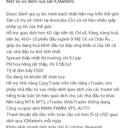
Một số ưu điểm của sàn ICMarkets:
Được đánh giá uy tín, minh bạch nhất hiện nay trên thế giới
Sàn có trụ sở chính tại Australia (Úc) và sở hữu nhiều giấy
phép uy tín của thế giới.
Hỗ trợ giao dịch hơn 60 cặp tiền tệ, Chỉ số, Vàng, hàng hoá,
tiền ảo, 460+ cổ phiếu đầu ngành ở Mỹ, Úc và Châu Âu...
giúp đa dạng hoá kênh đầu tư đáp ứng khẩu vị của tất cả
các nhà đầu tư khó tính nhất
Spread thấp nhất thị trường, chỉ 0.1 pip
Phí hoa hồng rất thấp, chỉ 3.5$/lot
Tỷ lệ đòn bẩy 1:500
Đa dạng tài khoản để chọn lựa
Hỗ trợ tính năng CopyTrade trên nền tảng cTrader, cho
phép nhà đầu tư sao chép lệnh giao dịch của các trader nổi
tiếng hoặc bán tín hiệu giao dịch cho các nhà đầu tư khác
Nền tảng MT4, MT5, cTrader, WebTrader thông dụng
Công cụ giao dịch MAM, PAMM, VPS, AUTO
Thanh khoản dồi dào trên toàn cầu với hơn 15 tỷ USD giao
dịch qua ICMarkets mỗi ngày
Khớp lệnh nhanh nhờ máy chủ ở London, Newyork