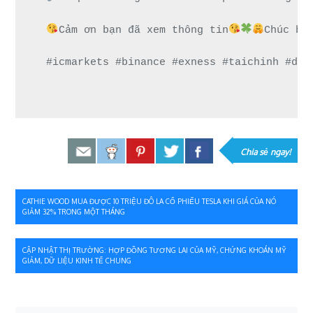
Cảm ơn bạn đã xem thông tin
Chúc bạ
#icmarkets #binance #exness #taichinh #dau
Chia sẻ ngay!
Điều
CATHIE WOOD MUA ĐƯỢC 10 TRIỆU ĐÔ LA CỔ PHIẾU TESLA KHI GIÁ CỦA NÓ
GIẢM 32% TRONG MỘT THÁNG
hướng
bài
CẬP NHẬT THỊ TRƯỜNG: HỢP ĐỒNG TƯƠNG LAI CỦA MỸ, CHỨNG KHOÁN MỸ
GIẢM, DỮ LIỆU KINH TẾ CHUNG
viết