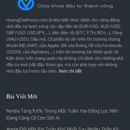
HuongDanForex.com là kho kiến thức dành cho cộng đồng
nhà đầu tư lướt sóng các cặp tiền tệ (EUR/USD, AUD/USD,
GBP/USD, USD/JPY,…), tiền điện tử (BTC, ETH, BCH…), Vàng
(XAU/USD), Dầu mỏ, Cổ phiếu kỳ lân trên thị trường chứng
khoán Mỹ (AAPL của Apple, BA của Boing, FB của Facebook,
GOOGL của Alphabet,…) trên thị trường tài chính quốc tế.
Kiến thức trên trang web này không chỉ dành cho những nhà
đầu tư mới bắt đầu tham gia, mà còn phù hợp với những
nhà đầu tư Forex lâu năm.
Xem chi tiết
Bài Viết Mới
Nvidia Tăng 11,6% Trong Một Tuần: Hai Động Lực Mới
Đang Củng Cố Cơn Sốt AI
Apple Đối Mặt Bài Toán Khó Nhất Sau Nhiều Thập Kỷ: