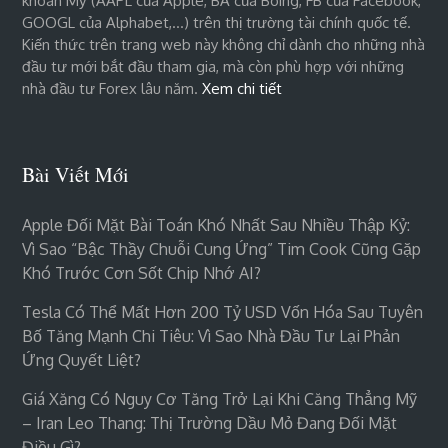
khoán Mỹ (AAPL của Apple, BA của Boing, FB của Facebook,
GOOGL của Alphabet,…) trên thị trường tài chính quốc tế.
Kiến thức trên trang web này không chỉ dành cho những nhà
đầu tư mới bắt đầu tham gia, mà còn phù hợp với những
nhà đầu tư Forex lâu năm.
Xem chi tiết
Bài Viết Mới
Apple Đối Mặt Bài Toán Khó Nhất Sau Nhiều Thập Kỷ:
Vì Sao “bậc Thầy Chuỗi Cung Ứng” Tim Cook Cũng Gặp
Khó Trước Cơn Sốt Chip Nhớ AI?
Tesla Có Thể Mất Hơn 200 Tỷ USD Vốn Hóa Sau Tuyên
Bố Tăng Mạnh Chi Tiêu: Vì Sao Nhà Đầu Tư Lại Phản
Ứng Quyết Liệt?
Giá Xăng Có Nguy Cơ Tăng Trở Lại Khi Căng Thẳng Mỹ
– Iran Leo Thang: Thị Trường Dầu Mỏ Đang Đối Mặt
Điều Gì?