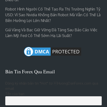
Robot Hình Người Có Thể Tạo Ra Thị Trường Nghìn Tỷ
USD: Vì Sao Nvidia Không Bán Robot Mà Vẫn Có Thể Là
Bên Hưởng Lợi Lớn Nhất?
Giá Vàng Và Bạc Giữ Vững Đà Tăng Sau Báo Cáo Việc
Làm Mỹ: Fed Có Thể Sớm Hạ Lãi Suất?
Bản Tin Forex Qua Email
Đăng ký nhận bản tin "Hot" từ HuongDanForex.com qua
email
Tên của bạn