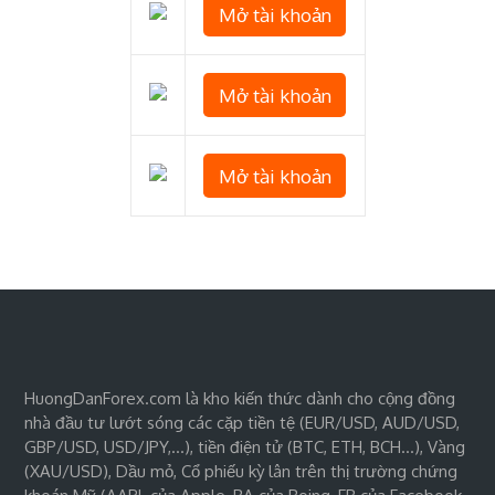
Mở tài khoản
Mở tài khoản
Mở tài khoản
HuongDanForex.com là kho kiến thức dành cho cộng đồng
nhà đầu tư lướt sóng các cặp tiền tệ (EUR/USD, AUD/USD,
GBP/USD, USD/JPY,…), tiền điện tử (BTC, ETH, BCH…), Vàng
(XAU/USD), Dầu mỏ, Cổ phiếu kỳ lân trên thị trường chứng