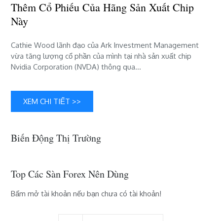
thêm
Thêm Cổ Phiếu Của Hãng Sản Xuất Chip
cổ
Này
phiếu
của
hãng
Cathie Wood lãnh đạo của Ark Investment Management
sản
vừa tăng lượng cổ phần của mình tại nhà sản xuất chip
xuất
Nvidia Corporation (NVDA) thông qua…
chip
này
XEM CHI TIẾT >>
Biến Động Thị Trường
Top Các Sàn Forex Nên Dùng
Bấm mở tài khoản nếu bạn chưa có tài khoản!