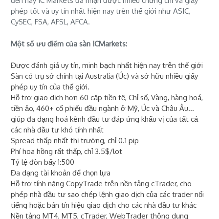
đến nay IC Markets đã nhận được nhiều chứng chỉ và giấy
phép tốt và uy tín nhất hiện nay trên thế giới như ASIC,
CySEC, FSA, AFSL, AFCA.
Một số ưu điểm của sàn ICMarkets:
Được đánh giá uy tín, minh bạch nhất hiện nay trên thế giới
Sàn có trụ sở chính tại Australia (Úc) và sở hữu nhiều giấy
phép uy tín của thế giới.
Hỗ trợ giao dịch hơn 60 cặp tiền tệ, Chỉ số, Vàng, hàng hoá,
tiền ảo, 460+ cổ phiếu đầu ngành ở Mỹ, Úc và Châu Âu...
giúp đa dạng hoá kênh đầu tư đáp ứng khẩu vị của tất cả
các nhà đầu tư khó tính nhất
Spread thấp nhất thị trường, chỉ 0.1 pip
Phí hoa hồng rất thấp, chỉ 3.5$/lot
Tỷ lệ đòn bẩy 1:500
Đa dạng tài khoản để chọn lựa
Hỗ trợ tính năng CopyTrade trên nền tảng cTrader, cho
phép nhà đầu tư sao chép lệnh giao dịch của các trader nổi
tiếng hoặc bán tín hiệu giao dịch cho các nhà đầu tư khác
Nền tảng MT4, MT5, cTrader, WebTrader thông dụng