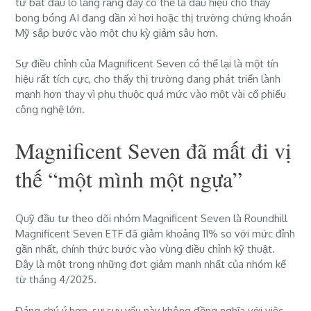
tư bắt đầu lo lắng rằng đây có thể là dấu hiệu cho thấy
bong bóng AI đang dần xì hơi hoặc thị trường chứng khoán
Mỹ sắp bước vào một chu kỳ giảm sâu hơn.
Sự điều chỉnh của Magnificent Seven có thể lại là một tín
hiệu rất tích cực, cho thấy thị trường đang phát triển lành
mạnh hơn thay vì phụ thuộc quá mức vào một vài cổ phiếu
công nghệ lớn.
Magnificent Seven đã mất đi vị
thế “một mình một ngựa”
Quỹ đầu tư theo dõi nhóm Magnificent Seven là Roundhill
Magnificent Seven ETF đã giảm khoảng 11% so với mức đỉnh
gần nhất, chính thức bước vào vùng điều chỉnh kỹ thuật.
Đây là một trong những đợt giảm mạnh nhất của nhóm kể
từ tháng 4/2025.
Đáng chú ý hơn, sự suy yếu này không đồng nghĩa với việc