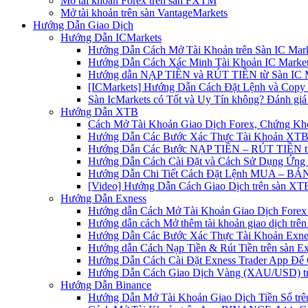
Mở tài khoản Forex trên sàn FXTM
Mở tài khoản trên sàn VantageMarkets
Hướng Dẫn Giao Dịch
Hướng Dẫn ICMarkets
Hướng Dẫn Cách Mở Tài Khoản trên Sàn IC Mark
Hướng Dẫn Cách Xác Minh Tài Khoản IC Market
Hướng dẫn NẠP TIỀN và RÚT TIỀN từ Sàn IC Ma
[ICMarkets] Hướng Dẫn Cách Đặt Lệnh và Copy T
Sàn IcMarkets có Tốt và Uy Tín không? Đánh giá
Hướng Dẫn XTB
Cách Mở Tài Khoản Giao Dịch Forex, Chứng Kho
Hướng Dẫn Các Bước Xác Thực Tài Khoản XTB
Hướng Dẫn Các Bước NẠP TIỀN – RÚT TIỀN t
Hướng Dẫn Cách Cài Đặt và Cách Sử Dụng Ứn
Hướng Dẫn Chi Tiết Cách Đặt Lệnh MUA – BÁN 
[Video] Hướng Dẫn Cách Giao Dịch trên sàn XTB
Hướng Dẫn Exness
Hướng dẫn Cách Mở Tài Khoản Giao Dịch Forex 
Hướng dẫn cách Mở thêm tài khoản giao dịch trên
Hướng Dẫn Các Bước Xác Thực Tài Khoản Exne
Hướng dẫn Cách Nạp Tiền & Rút Tiền trên sàn E
Hướng Dẫn Cách Cài Đặt Exness Trader App Để 
Hướng Dẫn Cách Giao Dịch Vàng (XAU/USD) tr
Hướng Dẫn Binance
Hướng Dẫn Mở Tài Khoản Giao Dịch Tiền Số trên 