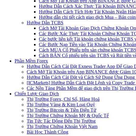
Cách Mở Tài Khoản trên App BINANCE được Gi
Hướng Dẫn Cách Xác Thực Tài Khoản BINANCE
Hướng Dẫn Cách Tích Hợp Tài Khoản Ngân Hàng
Hướng dẫn chi tiết cách giao dịch Mua – Bán co
Hướng Dẫn TCBS
Cách Mở Tài Khoản Giao Dịch Chứng Khoán Onli
Các Bước Xác Thực Tài Khoản Chứng Khoán TC
Các bước liên kết Tài khoản chứng khoán TCBS v
Các Bước Nạp Tiền vào Tài Khoản Chứng Khoán
Cách MUA Cổ Phiếu trên sàn chứng khoán TCBS
Cách BÁN Cổ phiếu trên sàn TCBS và Rút tiền v
Phần Mềm Forex
Hướng Dẫn Cách Cài Đặt Exness Trader App Để Giao 
Cách Mở Tài Khoản trên App BINANCE được Giảm 10%
Hướng Dẫn Cách Cài Đặt và Cách Sử Dụng Ứng Dụn
[ICMarkets] Hướng Dẫn Cách Đặt Lệnh và Copy Trade t
Các Nền Tảng Phần Mềm để giao dịch trên Thị Trường 
Chiến Lược Giao Dịch
Thị Trường Forex, Chỉ Số, Hàng Hoá
Thị Trường Vàng & Kim Loại Quý
Thị Trường Bitcoin & Tiền Điện Tử
Thị Trường Chứng Khoán Mỹ & Quốc Tế
Tin Tức Tác Động Đến Thị Trường
Thị Trường Chứng Khoán Việt Nam
Bài Học Thành Công