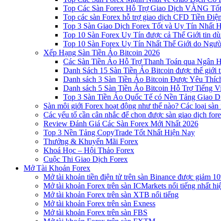
Top Các Sàn Forex Hỗ Trợ Giao Dịch VÀNG Tốt
Top các sàn Forex hỗ trợ giao dịch CFD Tiền Điệ
Top 3 Sàn Giao Dịch Forex Tốt và Uy Tín Nhất 
Top 10 Sàn Forex Uy Tín được cả Thế Giới tin d
Top 10 Sàn Forex Uy Tín Nhất Thế Giới do Ngư
Xếp Hạng Sàn Tiền Ảo Bitcoin 2026
Các Sàn Tiền Ảo Hỗ Trợ Thanh Toán qua Ngân Hà
Danh Sách 15 Sàn Tiền Ảo Bitcoin được thế giới 
Danh sách 3 Sàn Tiền Ảo Bitcoin Được Yêu Thíc
Danh sách 5 Sàn Tiền Ảo Bitcoin Hỗ Trợ Tiếng Vi
Top 3 Sàn Tiền Ảo Quốc Tế có Nền Tảng Giao D
Sàn môi giới Forex hoạt động như thế nào? Các loại sàn
Các yếu tố cần cân nhắc để chọn được sàn giao dịch for
Review Đánh Giá Các Sàn Forex Mới Nhất 2026
Top 3 Nền Tảng CopyTrade Tốt Nhất Hiện Nay
Thưởng & Khuyến Mãi Forex
Khoá Học – Hội Thảo Forex
Cuộc Thi Giao Dịch Forex
Mở Tài Khoản Forex
Mở tài khoản tiền điện tử trên sàn Binance được giảm 10
Mở tài khoản Forex trên sàn ICMarkets nổi tiếng nhất hi
Mở tài khoản Forex trên sàn XTB nổi tiếng
Mở tài khoản Forex trên sàn Exness
Mở tài khoản Forex trên sàn FBS