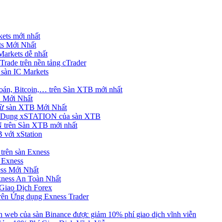
ets mới nhất
s Mới Nhất
rkets dễ nhất
rade trên nền tảng cTrader
 sàn IC Markets
án, Bitcoin,… trên Sàn XTB mới nhất
 Mới Nhất
ừ sàn XTB Mới Nhất
g Dụng xSTATION của sàn XTB
trên Sàn XTB mới nhất
 với xStation
trên sàn Exness
 Exness
ss Mới Nhất
xness An Toàn Nhất
Giao Dịch Forex
ên Ứng dụng Exness Trader
web của sàn Binance được giảm 10% phí giao dịch vĩnh viễn