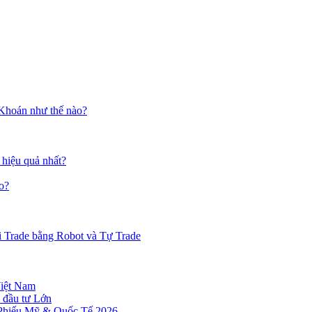
 Khoán như thế nào?
 hiệu quả nhất?
o?
i Trade bằng Robot và Tự Trade
Việt Nam
 đầu tư Lớn
 Phiếu Mỹ & Quốc Tế 2026