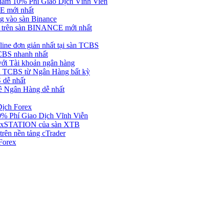
ảm 10% Phí Giao Dịch Vĩnh Viễn
 mới nhất
 vào sàn Binance
in trên sàn BINANCE mới nhất
ne đơn giản nhất tại sàn TCBS
BS nhanh nhất
ới Tài khoản ngân hàng
 TCBS từ Ngân Hàng bất kỳ
 dễ nhất
ề Ngân Hàng dễ nhất
Dịch Forex
 Phí Giao Dịch Vĩnh Viễn
g xSTATION của sàn XTB
rên nền tảng cTrader
Forex