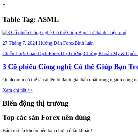
Table Tag:
ASML
bài
27 Tháng 7, 2024
Hướng Dẫn Forex
Bình luận
viết
Categories
Chiến Lược Giao Dịch Forex
Thị Trường Chứng Khoán Mỹ & Quốc
3
Cổ
phiếu
3 Cổ phiếu Công nghệ Có thể Giúp Bạn Tr
Công
nghệ
Qualcomm có thể là cái tên bị đánh giá thấp nhất trong ngành công 
Có
thể
Xem chi tiết >>
Giúp
Bạn
Biến động thị trường
Trở
thành
Triệu
Top các sàn Forex nên dùng
phú
Bấm mở tài khoản nếu bạn chưa có tài khoản!