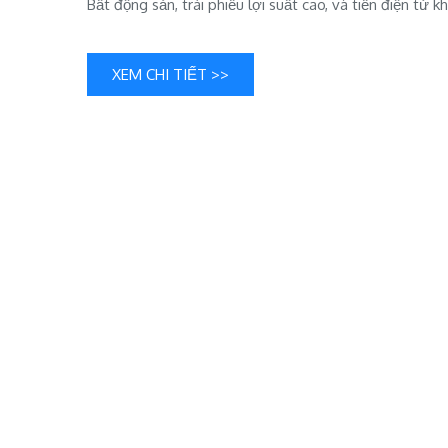
Bất động sản, trái phiếu lợi suất cao, và tiền điện tử
XEM CHI TIẾT >>