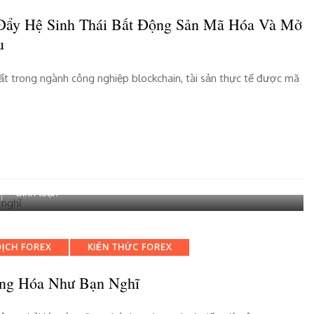
công
Đẩy Hệ Sinh Thái Bất Động Sản Mã Hóa Và Mở
khai
u
thúc
đẩy
hệ
ất trong ngành công nghiệp blockchain, tài sản thực tế được mã
sinh
thái
bất
động
sản
mã
hóa
bài
Bình luận
và
viết
mở
3
khóa
tài
khả
DỊCH FOREX
KIẾN THỨC FOREX
sản
năng
đầu
tiếp
ạng Hóa Như Bạn Nghĩ
tư
cận
có
vốn