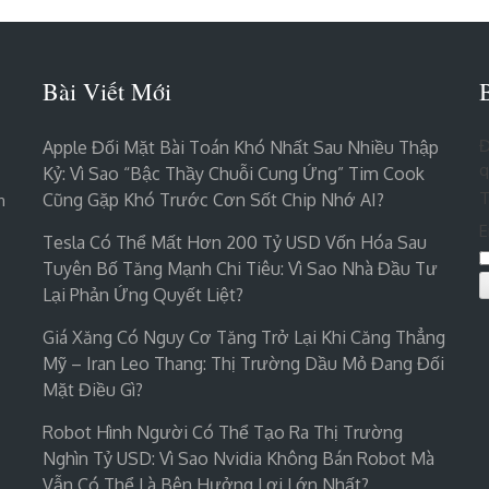
Bài Viết Mới
Đ
Apple Đối Mặt Bài Toán Khó Nhất Sau Nhiều Thập
q
Kỷ: Vì Sao “bậc Thầy Chuỗi Cung Ứng” Tim Cook
T
Cũng Gặp Khó Trước Cơn Sốt Chip Nhớ AI?
n
E
Tesla Có Thể Mất Hơn 200 Tỷ USD Vốn Hóa Sau
Tuyên Bố Tăng Mạnh Chi Tiêu: Vì Sao Nhà Đầu Tư
Lại Phản Ứng Quyết Liệt?
Giá Xăng Có Nguy Cơ Tăng Trở Lại Khi Căng Thẳng
Mỹ – Iran Leo Thang: Thị Trường Dầu Mỏ Đang Đối
Mặt Điều Gì?
Robot Hình Người Có Thể Tạo Ra Thị Trường
Nghìn Tỷ USD: Vì Sao Nvidia Không Bán Robot Mà
Vẫn Có Thể Là Bên Hưởng Lợi Lớn Nhất?