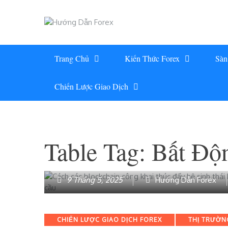
Skip
to
content
Trang Chủ
Kiến Thức Forex
Sàn
Chiến Lược Giao Dịch
Table Tag:
Bất Độ
9 Tháng 5, 2025
Hướng Dẫn Forex
Categories
CHIẾN LƯỢC GIAO DỊCH FOREX
THỊ TRƯỜNG