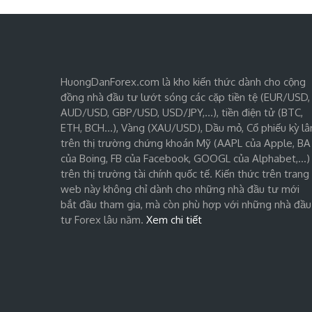
HuongDanForex.com là kho kiến thức dành cho cộng
đồng nhà đầu tư lướt sóng các cặp tiền tệ (EUR/USD,
AUD/USD, GBP/USD, USD/JPY,…), tiền điện tử (BTC,
ETH, BCH…), Vàng (XAU/USD), Dầu mỏ, Cổ phiếu kỳ lâ
trên thị trường chứng khoán Mỹ (AAPL của Apple, BA
của Boing, FB của Facebook, GOOGL của Alphabet,…)
trên thị trường tài chính quốc tế. Kiến thức trên trang
web này không chỉ dành cho những nhà đầu tư mới
bắt đầu tham gia, mà còn phù hợp với những nhà đầu
tư Forex lâu năm.
Xem chi tiết