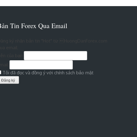
Bản Tin Forex Qua Email
ăng ký nhận bản tin "Hot" từ HuongDanForex.com
ua email
ên của bạn
mail
Tôi đã đọc và đồng ý với chính sách bảo mật