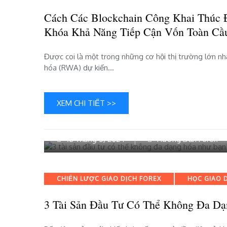
Cách Các Blockchain Công Khai Thúc 
Khóa Khả Năng Tiếp Cận Vốn Toàn Cầ
Được coi là một trong những cơ hội thị trường lớn nh
hóa (RWA) dự kiến…
XEM CHI TIẾT >>
18 Tháng 5, 2024
Hướng Dẫn Forex
Categories
CHIẾN LƯỢC GIAO DỊCH FOREX
HỌC GIAO 
3 Tài Sản Đầu Tư Có Thể Không Đa D