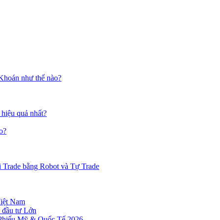
 Khoán như thế nào?
 hiệu quả nhất?
o?
i Trade bằng Robot và Tự Trade
Việt Nam
 đầu tư Lớn
 Phiếu Mỹ & Quốc Tế 2026