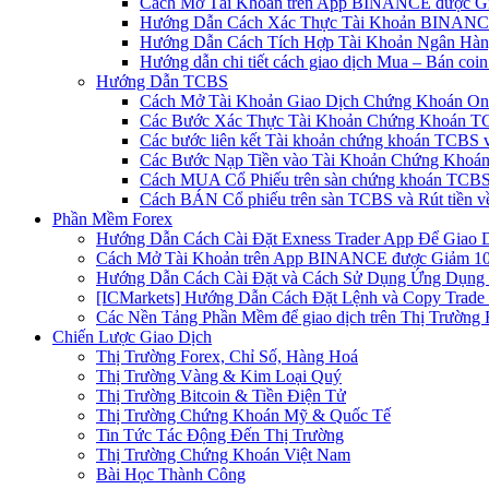
Cách Mở Tài Khoản trên App BINANCE được Gi
Hướng Dẫn Cách Xác Thực Tài Khoản BINANCE
Hướng Dẫn Cách Tích Hợp Tài Khoản Ngân Hàng
Hướng dẫn chi tiết cách giao dịch Mua – Bán co
Hướng Dẫn TCBS
Cách Mở Tài Khoản Giao Dịch Chứng Khoán Onli
Các Bước Xác Thực Tài Khoản Chứng Khoán TC
Các bước liên kết Tài khoản chứng khoán TCBS v
Các Bước Nạp Tiền vào Tài Khoản Chứng Khoán
Cách MUA Cổ Phiếu trên sàn chứng khoán TCBS
Cách BÁN Cổ phiếu trên sàn TCBS và Rút tiền v
Phần Mềm Forex
Hướng Dẫn Cách Cài Đặt Exness Trader App Để Giao 
Cách Mở Tài Khoản trên App BINANCE được Giảm 10%
Hướng Dẫn Cách Cài Đặt và Cách Sử Dụng Ứng Dụn
[ICMarkets] Hướng Dẫn Cách Đặt Lệnh và Copy Trade t
Các Nền Tảng Phần Mềm để giao dịch trên Thị Trường 
Chiến Lược Giao Dịch
Thị Trường Forex, Chỉ Số, Hàng Hoá
Thị Trường Vàng & Kim Loại Quý
Thị Trường Bitcoin & Tiền Điện Tử
Thị Trường Chứng Khoán Mỹ & Quốc Tế
Tin Tức Tác Động Đến Thị Trường
Thị Trường Chứng Khoán Việt Nam
Bài Học Thành Công