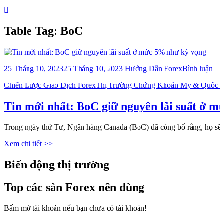
Table Tag:
BoC
bà
25 Tháng 10, 2023
25 Tháng 10, 2023
Hướng Dẫn Forex
Bình luận
vi
Categories
Chiến Lược Giao Dịch Forex
Thị Trường Chứng Khoán Mỹ & Quốc
Ti
mớ
nh
Tin mới nhất: BoC giữ nguyên lãi suất ở 
B
gi
Trong ngày thứ Tư, Ngân hàng Canada (BoC) đã công bố rằng, họ s
ng
lãi
Xem chi tiết >>
su
ở
Biến động thị trường
m
5
n
Top các sàn Forex nên dùng
kỳ
vọ
Bấm mở tài khoản nếu bạn chưa có tài khoản!