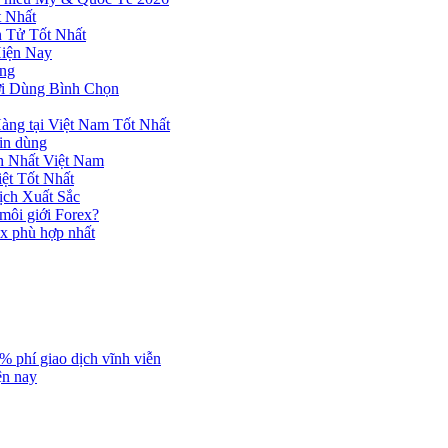
 Nhất
n Tử Tốt Nhất
Hiện Nay
ùng
ời Dùng Bình Chọn
ng tại Việt Nam Tốt Nhất
tin dùng
h Nhất Việt Nam
ệt Tốt Nhất
ịch Xuất Sắc
 môi giới Forex?
ex phù hợp nhất
% phí giao dịch vĩnh viễn
ện nay