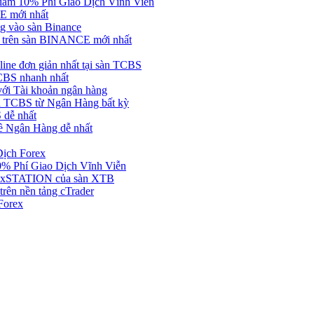
ảm 10% Phí Giao Dịch Vĩnh Viễn
 mới nhất
 vào sàn Binance
in trên sàn BINANCE mới nhất
ne đơn giản nhất tại sàn TCBS
BS nhanh nhất
ới Tài khoản ngân hàng
 TCBS từ Ngân Hàng bất kỳ
 dễ nhất
ề Ngân Hàng dễ nhất
Dịch Forex
 Phí Giao Dịch Vĩnh Viễn
g xSTATION của sàn XTB
rên nền tảng cTrader
Forex