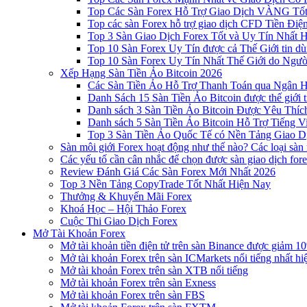
Top Các Sàn Forex Hỗ Trợ Giao Dịch VÀNG Tốt
Top các sàn Forex hỗ trợ giao dịch CFD Tiền Điệ
Top 3 Sàn Giao Dịch Forex Tốt và Uy Tín Nhất 
Top 10 Sàn Forex Uy Tín được cả Thế Giới tin d
Top 10 Sàn Forex Uy Tín Nhất Thế Giới do Ngư
Xếp Hạng Sàn Tiền Ảo Bitcoin 2026
Các Sàn Tiền Ảo Hỗ Trợ Thanh Toán qua Ngân Hà
Danh Sách 15 Sàn Tiền Ảo Bitcoin được thế giới 
Danh sách 3 Sàn Tiền Ảo Bitcoin Được Yêu Thíc
Danh sách 5 Sàn Tiền Ảo Bitcoin Hỗ Trợ Tiếng Vi
Top 3 Sàn Tiền Ảo Quốc Tế có Nền Tảng Giao D
Sàn môi giới Forex hoạt động như thế nào? Các loại sàn
Các yếu tố cần cân nhắc để chọn được sàn giao dịch for
Review Đánh Giá Các Sàn Forex Mới Nhất 2026
Top 3 Nền Tảng CopyTrade Tốt Nhất Hiện Nay
Thưởng & Khuyến Mãi Forex
Khoá Học – Hội Thảo Forex
Cuộc Thi Giao Dịch Forex
Mở Tài Khoản Forex
Mở tài khoản tiền điện tử trên sàn Binance được giảm 10
Mở tài khoản Forex trên sàn ICMarkets nổi tiếng nhất hi
Mở tài khoản Forex trên sàn XTB nổi tiếng
Mở tài khoản Forex trên sàn Exness
Mở tài khoản Forex trên sàn FBS