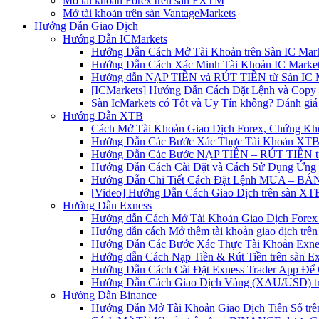
Mở tài khoản Forex trên sàn FXTM
Mở tài khoản trên sàn VantageMarkets
Hướng Dẫn Giao Dịch
Hướng Dẫn ICMarkets
Hướng Dẫn Cách Mở Tài Khoản trên Sàn IC Mark
Hướng Dẫn Cách Xác Minh Tài Khoản IC Market
Hướng dẫn NẠP TIỀN và RÚT TIỀN từ Sàn IC Ma
[ICMarkets] Hướng Dẫn Cách Đặt Lệnh và Copy T
Sàn IcMarkets có Tốt và Uy Tín không? Đánh giá
Hướng Dẫn XTB
Cách Mở Tài Khoản Giao Dịch Forex, Chứng Kho
Hướng Dẫn Các Bước Xác Thực Tài Khoản XTB
Hướng Dẫn Các Bước NẠP TIỀN – RÚT TIỀN t
Hướng Dẫn Cách Cài Đặt và Cách Sử Dụng Ứn
Hướng Dẫn Chi Tiết Cách Đặt Lệnh MUA – BÁN 
[Video] Hướng Dẫn Cách Giao Dịch trên sàn XTB
Hướng Dẫn Exness
Hướng dẫn Cách Mở Tài Khoản Giao Dịch Forex 
Hướng dẫn cách Mở thêm tài khoản giao dịch trên
Hướng Dẫn Các Bước Xác Thực Tài Khoản Exne
Hướng dẫn Cách Nạp Tiền & Rút Tiền trên sàn E
Hướng Dẫn Cách Cài Đặt Exness Trader App Để 
Hướng Dẫn Cách Giao Dịch Vàng (XAU/USD) tr
Hướng Dẫn Binance
Hướng Dẫn Mở Tài Khoản Giao Dịch Tiền Số trên 