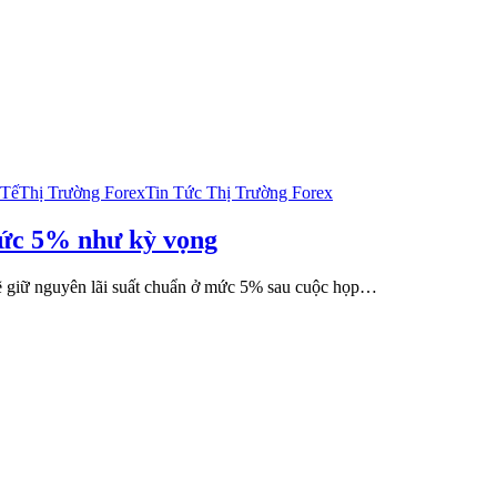
i
ết
 Tế
Thị Trường Forex
Tin Tức Thị Trường Forex
n
i
ất:
mức 5% như kỳ vọng
oC
ữ
ẽ giữ nguyên lãi suất chuẩn ở mức 5% sau cuộc họp…
uyên
ất
ức
%
hư
ng