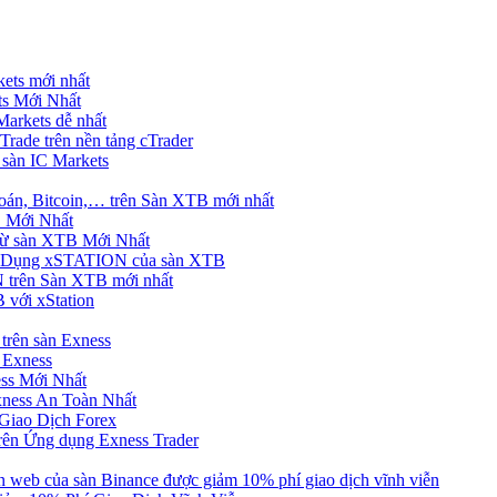
ets mới nhất
s Mới Nhất
rkets dễ nhất
rade trên nền tảng cTrader
 sàn IC Markets
án, Bitcoin,… trên Sàn XTB mới nhất
 Mới Nhất
ừ sàn XTB Mới Nhất
g Dụng xSTATION của sàn XTB
trên Sàn XTB mới nhất
 với xStation
trên sàn Exness
 Exness
ss Mới Nhất
xness An Toàn Nhất
Giao Dịch Forex
ên Ứng dụng Exness Trader
web của sàn Binance được giảm 10% phí giao dịch vĩnh viễn