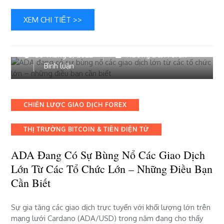
“lĩnh
vực
XEM CHI TIẾT >>
cạnh
tranh
nhất”
30 Tháng 3, 2022
Hướng Dẫn Forex
trong
bài
Bình luận
2
viết
năm
ADA
tới
đang
Categories
CHIẾN LƯỢC GIAO DỊCH FOREX
có
THỊ TRƯỜNG BITCOIN & TIỀN ĐIỆN TỬ
sự
bùng
ADA Đang Có ​​sự Bùng Nổ Các Giao Dịch
nổ
các
Lớn Từ Các Tổ Chức Lớn – Những Điều Bạn
giao
Cần Biết
dịch
lớn
Sự gia tăng các giao dịch trực tuyến với khối lượng lớn trên
từ
mạng lưới Cardano (ADA/USD) trong năm đang cho thấy
các