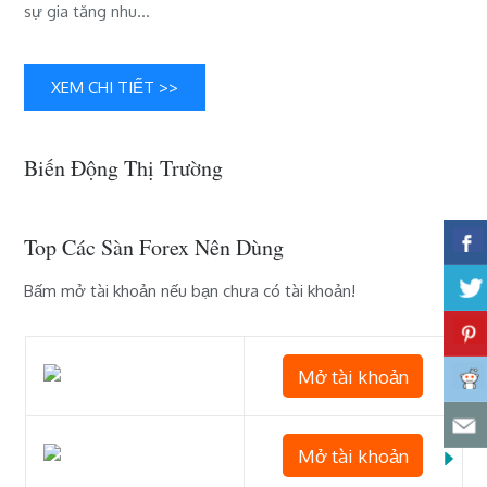
sự gia tăng nhu…
tổ
chức
lớn
–
XEM CHI TIẾT >>
những
điều
bạn
Biến Động Thị Trường
cần
biết
Top Các Sàn Forex Nên Dùng
Bấm mở tài khoản nếu bạn chưa có tài khoản!
Mở tài khoản
Mở tài khoản