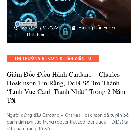
26 Tháng 11, 2022
Hướng Dẫn Forex
bài
Bình luận
viết
Giám
đốc
Categories
THỊ TRƯỜNG BITCOIN & TIỀN ĐIỆN TỬ
điều
hành
Giám Đốc Điều Hành Cardano – Charles
Cardano
Hoskinson Tin Rằng, DeFi Sẽ Trở Thành
–
Charles
“lĩnh Vực Cạnh Tranh Nhất” Trong 2 Năm
Hoskinson
Tới
tin
rằng,
Người đứng đầu Cardano – Charles Hoskinson đã tuyên bố,
DeFi
danh tính phi tập trung (decentralized identities – DIDs) là
sẽ
rất quan trọng đối với…
trở
thành