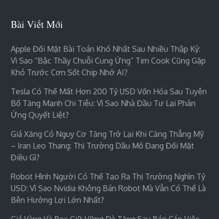
Bài Viết Mới
Apple Đối Mặt Bài Toán Khó Nhất Sau Nhiều Thập Kỷ:
Vì Sao “bậc Thầy Chuỗi Cung Ứng” Tim Cook Cũng Gặp
Khó Trước Cơn Sốt Chip Nhớ AI?
Tesla Có Thể Mất Hơn 200 Tỷ USD Vốn Hóa Sau Tuyên
Bố Tăng Mạnh Chi Tiêu: Vì Sao Nhà Đầu Tư Lại Phản
Ứng Quyết Liệt?
Giá Xăng Có Nguy Cơ Tăng Trở Lại Khi Căng Thẳng Mỹ
– Iran Leo Thang: Thị Trường Dầu Mỏ Đang Đối Mặt
Điều Gì?
Robot Hình Người Có Thể Tạo Ra Thị Trường Nghìn Tỷ
USD: Vì Sao Nvidia Không Bán Robot Mà Vẫn Có Thể Là
Bên Hưởng Lợi Lớn Nhất?