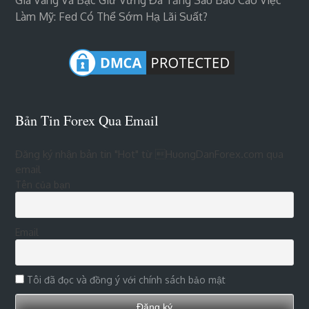
Giá Vàng Và Bạc Giữ Vững Đà Tăng Sau Báo Cáo Việc
Làm Mỹ: Fed Có Thể Sớm Hạ Lãi Suất?
Bản Tin Forex Qua Email
Đăng ký nhận bản tin "Hot" từ HuongDanForex.com qua
email
Tên của bạn
Email
Tôi đã đọc và đồng ý với chính sách bảo mật