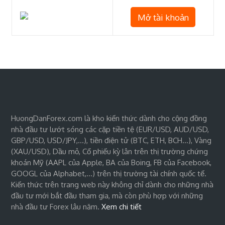
Mở tài khoản
HuongDanForex.com là kho kiến thức dành cho cộng đồng
nhà đầu tư lướt sóng các cặp tiền tệ (EUR/USD, AUD/USD,
GBP/USD, USD/JPY,…), tiền điện tử (BTC, ETH, BCH…), Vàng
(XAU/USD), Dầu mỏ, Cổ phiếu kỳ lân trên thị trường chứng
khoán Mỹ (AAPL của Apple, BA của Boing, FB của Facebook,
GOOGL của Alphabet,…) trên thị trường tài chính quốc tế.
Kiến thức trên trang web này không chỉ dành cho những nhà
đầu tư mới bắt đầu tham gia, mà còn phù hợp với những
nhà đầu tư Forex lâu năm.
Xem chi tiết