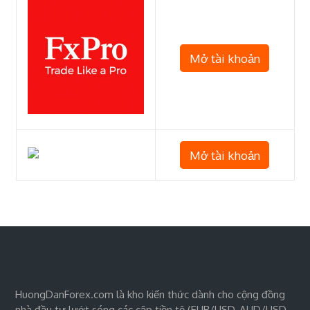
Mở tài khoản
Mở tài khoản
HuongDanForex.com là kho kiến thức dành cho cộng đồng
nhà đầu tư lướt sóng các cặp tiền tệ (EUR/USD, AUD/USD,