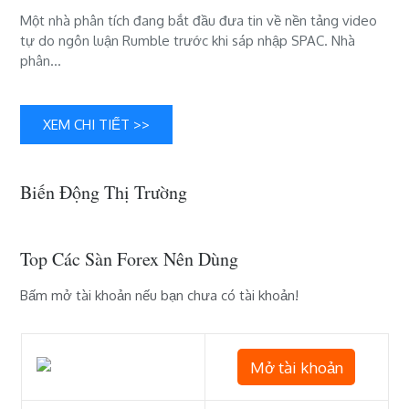
có
Một nhà phân tích đang bắt đầu đưa tin về nền tảng video
thể
tự do ngôn luận Rumble trước khi sáp nhập SPAC. Nhà
giành
phân…
được
thị
trường
XEM CHI TIẾT >>
truyền
thông
xã
Biến Động Thị Trường
hội
và
video
Top Các Sàn Forex Nên Dùng
như
thế
Bấm mở tài khoản nếu bạn chưa có tài khoản!
nào
Mở tài khoản