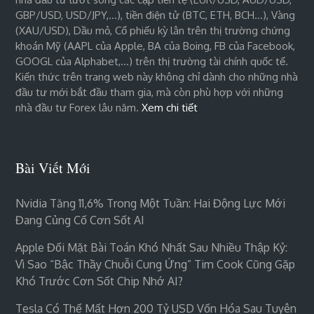
GBP/USD, USD/JPY,…), tiền điện tử (BTC, ETH, BCH…), Vàng
(XAU/USD), Dầu mỏ, Cổ phiếu kỳ lân trên thị trường chứng
khoán Mỹ (AAPL của Apple, BA của Boing, FB của Facebook,
GOOGL của Alphabet,…) trên thị trường tài chính quốc tế.
Kiến thức trên trang web này không chỉ dành cho những nhà
đầu tư mới bắt đầu tham gia, mà còn phù hợp với những
nhà đầu tư Forex lâu năm.
Xem chi tiết
Bài Viết Mới
Nvidia Tăng 11,6% Trong Một Tuần: Hai Động Lực Mới
Đang Củng Cố Cơn Sốt AI
Apple Đối Mặt Bài Toán Khó Nhất Sau Nhiều Thập Kỷ:
Vì Sao “bậc Thầy Chuỗi Cung Ứng” Tim Cook Cũng Gặp
Khó Trước Cơn Sốt Chip Nhớ AI?
Tesla Có Thể Mất Hơn 200 Tỷ USD Vốn Hóa Sau Tuyên