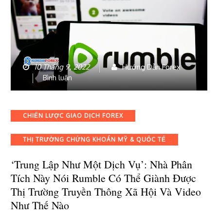
10 Tháng 9, 2022
Hướng Dẫn Forex
bài
Bình luận
viết
‘Trung
lập
Categories
CHIẾN LƯỢC GIAO DỊCH FOREX
như
một
THỊ TRƯỜNG CHỨNG KHOÁN MỸ & QUỐC TẾ
dịch
vụ’:
‘Trung Lập Như Một Dịch Vụ’: Nhà Phân
Nhà
phân
Tích Này Nói Rumble Có Thể Giành Được
tích
Thị Trường Truyền Thông Xã Hội Và Video
này
Như Thế Nào
nói
Rumble