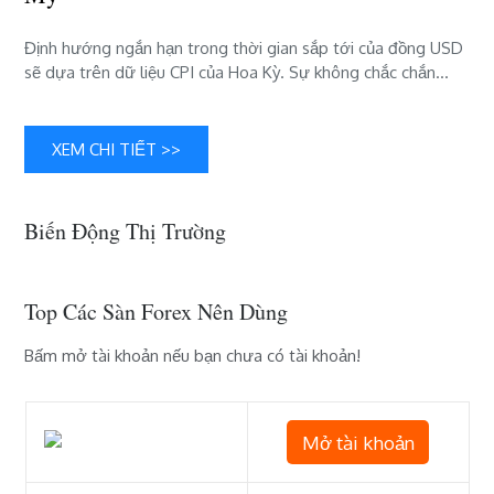
(DXY)
dõi
Định hướng ngắn hạn trong thời gian sắp tới của đồng USD
theo
sẽ dựa trên dữ liệu CPI của Hoa Kỳ. Sự không chắc chắn…
chỉ
số
CPI
XEM CHI TIẾT >>
của
Mỹ
Biến Động Thị Trường
Top Các Sàn Forex Nên Dùng
Bấm mở tài khoản nếu bạn chưa có tài khoản!
Mở tài khoản