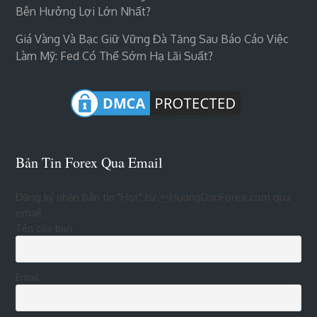
Bên Hưởng Lợi Lớn Nhất?
Giá Vàng Và Bạc Giữ Vững Đà Tăng Sau Báo Cáo Việc
Làm Mỹ: Fed Có Thể Sớm Hạ Lãi Suất?
Bản Tin Forex Qua Email
Đăng ký nhận bản tin "Hot" từ HuongDanForex.com qua
email
Tên của bạn
Email