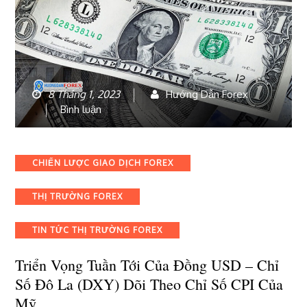
8 Tháng 1, 2023
Hướng Dẫn Forex
bài
Bình luận
viết
Triển
vọng
Categories
CHIẾN LƯỢC GIAO DỊCH FOREX
tuần
tới
THỊ TRƯỜNG FOREX
của
đồng
USD
TIN TỨC THỊ TRƯỜNG FOREX
–
Chỉ
Triển Vọng Tuần Tới Của Đồng USD – Chỉ
số
Số Đô La (DXY) Dõi Theo Chỉ Số CPI Của
đô
Mỹ
la