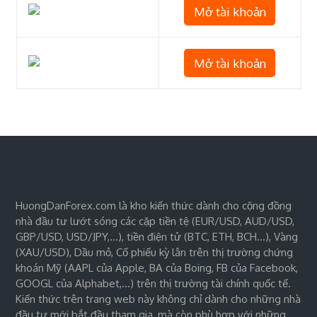
Mở tài khoản
Mở tài khoản
HuongDanForex.com là kho kiến thức dành cho cộng đồng
nhà đầu tư lướt sóng các cặp tiền tệ (EUR/USD, AUD/USD,
GBP/USD, USD/JPY,…), tiền điện tử (BTC, ETH, BCH…), Vàng
(XAU/USD), Dầu mỏ, Cổ phiếu kỳ lân trên thị trường chứng
khoán Mỹ (AAPL của Apple, BA của Boing, FB của Facebook,
GOOGL của Alphabet,…) trên thị trường tài chính quốc tế.
Kiến thức trên trang web này không chỉ dành cho những nhà
đầu tư mới bắt đầu tham gia, mà còn phù hợp với những