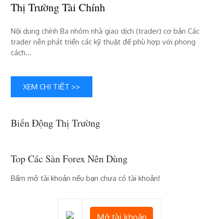
trường
Thị Trường Tài Chính
tài
chính
Nội dung chính Ba nhóm nhà giao dịch (trader) cơ bản Các
trader nên phát triển các kỹ thuật để phù hợp với phong
cách…
XEM CHI TIẾT >>
Biến Động Thị Trường
Top Các Sàn Forex Nên Dùng
Bấm mở tài khoản nếu bạn chưa có tài khoản!
Mở tài khoản