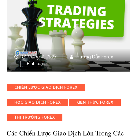
13 Tháng 4, 2023
Hướng Dẫn Forex
bài
Bình luận
viết
Các
chiến
Categories
CHIẾN LƯỢC GIAO DỊCH FOREX
lược
giao
HỌC GIAO DỊCH FOREX
KIẾN THỨC FOREX
dịch
lớn
trong
THỊ TRƯỜNG FOREX
các
thị
Các Chiến Lược Giao Dịch Lớn Trong Các