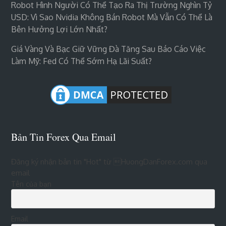
Robot Hình Người Có Thể Tạo Ra Thị Trường Nghìn Tỷ
USD: Vì Sao Nvidia Không Bán Robot Mà Vẫn Có Thể Là
Bên Hưởng Lợi Lớn Nhất?
Giá Vàng Và Bạc Giữ Vững Đà Tăng Sau Báo Cáo Việc
Làm Mỹ: Fed Có Thể Sớm Hạ Lãi Suất?
Bản Tin Forex Qua Email
Đăng ký nhận bản tin "Hot" từ HuongDanForex.com qua
email
Tên của bạn
Email