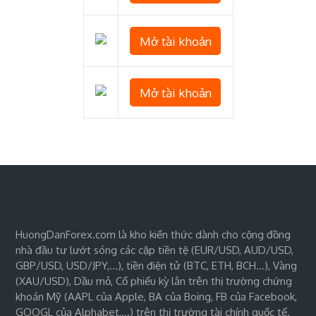
Mở tài khoản
Mở tài khoản
HuongDanForex.com là kho kiến thức dành cho cộng đồng
nhà đầu tư lướt sóng các cặp tiền tệ (EUR/USD, AUD/USD,
GBP/USD, USD/JPY,…), tiền điện tử (BTC, ETH, BCH…), Vàng
(XAU/USD), Dầu mỏ, Cổ phiếu kỳ lân trên thị trường chứng
khoán Mỹ (AAPL của Apple, BA của Boing, FB của Facebook,
GOOGL của Alphabet,…) trên thị trường tài chính quốc tế.