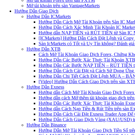
Mở tài khoản Forex trên sàn FXTM
Mở tài khoản trên sàn VantageMarkets
Hướng Dẫn Giao Dịch
Hướng Dẫn ICMarkets
Hướng Dẫn Cách Mở Tài Khoản trên Sàn IC Mark
Hướng Dẫn Cách Xác Minh Tài Khoản IC Market
Hướng dẫn NẠP TIỀN và RÚT TIỀN từ Sàn IC Ma
[ICMarkets] Hướng Dẫn Cách Đặt Lệnh và Copy T
Sàn IcMarkets có Tốt và Uy Tín không? Đánh giá
Hướng Dẫn XTB
Cách Mở Tài Khoản Giao Dịch Forex, Chứng Kho
Hướng Dẫn Các Bước Xác Thực Tài Khoản XTB
Hướng Dẫn Các Bước NẠP TIỀN – RÚT TIỀN t
Hướng Dẫn Cách Cài Đặt và Cách Sử Dụng Ứn
Hướng Dẫn Chi Tiết Cách Đặt Lệnh MUA – BÁN 
[Video] Hướng Dẫn Cách Giao Dịch trên sàn XTB
Hướng Dẫn Exness
Hướng dẫn Cách Mở Tài Khoản Giao Dịch Forex 
Hướng dẫn cách Mở thêm tài khoản giao dịch trên
Hướng Dẫn Các Bước Xác Thực Tài Khoản Exne
Hướng dẫn Cách Nạp Tiền & Rút Tiền trên sàn E
Hướng Dẫn Cách Cài Đặt Exness Trader App Để 
Hướng Dẫn Cách Giao Dịch Vàng (XAU/USD) tr
Hướng Dẫn Binance
Hướng Dẫn Mở Tài Khoản Giao Dịch Tiền Số trên 