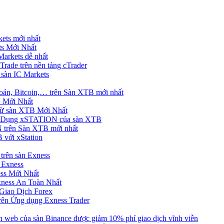
ets mới nhất
s Mới Nhất
rkets dễ nhất
rade trên nền tảng cTrader
 sàn IC Markets
án, Bitcoin,… trên Sàn XTB mới nhất
 Mới Nhất
ừ sàn XTB Mới Nhất
g Dụng xSTATION của sàn XTB
trên Sàn XTB mới nhất
 với xStation
trên sàn Exness
 Exness
ss Mới Nhất
xness An Toàn Nhất
Giao Dịch Forex
ên Ứng dụng Exness Trader
web của sàn Binance được giảm 10% phí giao dịch vĩnh viễn