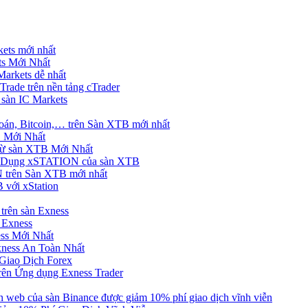
ets mới nhất
s Mới Nhất
rkets dễ nhất
rade trên nền tảng cTrader
 sàn IC Markets
án, Bitcoin,… trên Sàn XTB mới nhất
 Mới Nhất
ừ sàn XTB Mới Nhất
g Dụng xSTATION của sàn XTB
trên Sàn XTB mới nhất
 với xStation
trên sàn Exness
 Exness
ss Mới Nhất
xness An Toàn Nhất
Giao Dịch Forex
ên Ứng dụng Exness Trader
web của sàn Binance được giảm 10% phí giao dịch vĩnh viễn