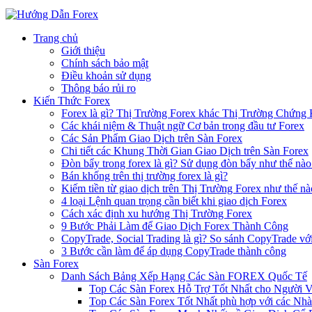
Trang chủ
Giới thiệu
Chính sách bảo mật
Điều khoản sử dụng
Thông báo rủi ro
Kiến Thức Forex
Forex là gì? Thị Trường Forex khác Thị Trường Chứng
Các khái niệm & Thuật ngữ Cơ bản trong đầu tư Forex
Các Sản Phẩm Giao Dịch trên Sàn Forex
Chi tiết các Khung Thời Gian Giao Dịch trên Sàn Forex
Đòn bẩy trong forex là gì? Sử dụng đòn bẩy như thế nào
Bán khống trên thị trường forex là gì?
Kiếm tiền từ giao dịch trên Thị Trường Forex như thế nà
4 loại Lệnh quan trọng cần biết khi giao dịch Forex
Cách xác định xu hướng Thị Trường Forex
9 Bước Phải Làm để Giao Dịch Forex Thành Công
CopyTrade, Social Trading là gì? So sánh CopyTrade vớ
3 Bước cần làm để áp dụng CopyTrade thành công
Sàn Forex
Danh Sách Bảng Xếp Hạng Các Sàn FOREX Quốc Tế
Top Các Sàn Forex Hỗ Trợ Tốt Nhất cho Người 
Top Các Sàn Forex Tốt Nhất phù hợp với các Nhà