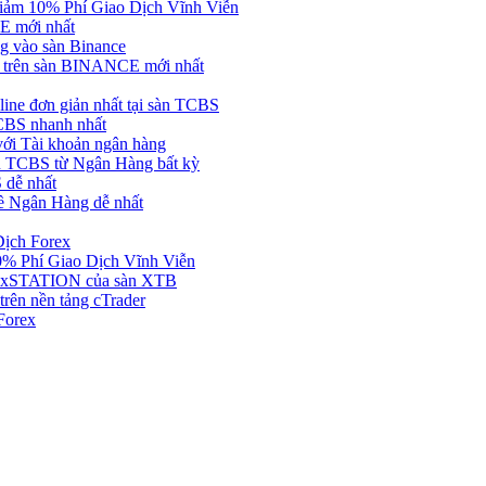
ảm 10% Phí Giao Dịch Vĩnh Viễn
 mới nhất
 vào sàn Binance
in trên sàn BINANCE mới nhất
ne đơn giản nhất tại sàn TCBS
BS nhanh nhất
ới Tài khoản ngân hàng
 TCBS từ Ngân Hàng bất kỳ
 dễ nhất
ề Ngân Hàng dễ nhất
Dịch Forex
 Phí Giao Dịch Vĩnh Viễn
g xSTATION của sàn XTB
rên nền tảng cTrader
Forex