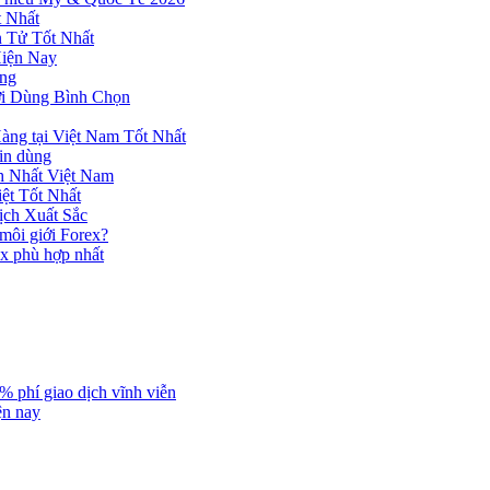
 Nhất
n Tử Tốt Nhất
Hiện Nay
ùng
ời Dùng Bình Chọn
ng tại Việt Nam Tốt Nhất
tin dùng
h Nhất Việt Nam
ệt Tốt Nhất
ịch Xuất Sắc
 môi giới Forex?
ex phù hợp nhất
% phí giao dịch vĩnh viễn
ện nay