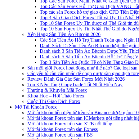
Top Các Sàn Forex Mạnh Nhất về Giao Dịch Cổ
Top Các Sàn Forex Hỗ Trợ Giao Dịch VÀNG Tốt
Top các sàn Forex hỗ trợ giao dịch CFD Tiền Điệ
Top 3 Sàn Giao Dịch Forex Tốt và Uy Tín Nhất 
Top 10 Sàn Forex Uy Tín được cả Thế Giới tin d
Top 10 Sàn Forex Uy Tín Nhất Thế Giới do Ngư
Xếp Hạng Sàn Tiền Ảo Bitcoin 2026
Các Sàn Tiền Ảo Hỗ Trợ Thanh Toán qua Ngân Hà
Danh Sách 15 Sàn Tiền Ảo Bitcoin được thế giới 
Danh sách 3 Sàn Tiền Ảo Bitcoin Được Yêu Thíc
Danh sách 5 Sàn Tiền Ảo Bitcoin Hỗ Trợ Tiếng Vi
Top 3 Sàn Tiền Ảo Quốc Tế có Nền Tảng Giao D
Sàn môi giới Forex hoạt động như thế nào? Các loại sàn
Các yếu tố cần cân nhắc để chọn được sàn giao dịch for
Review Đánh Giá Các Sàn Forex Mới Nhất 2026
Top 3 Nền Tảng CopyTrade Tốt Nhất Hiện Nay
Thưởng & Khuyến Mãi Forex
Khoá Học – Hội Thảo Forex
Cuộc Thi Giao Dịch Forex
Mở Tài Khoản Forex
Mở tài khoản tiền điện tử trên sàn Binance được giảm 10
Mở tài khoản Forex trên sàn ICMarkets nổi tiếng nhất hi
Mở tài khoản Forex trên sàn XTB nổi tiếng
Mở tài khoản Forex trên sàn Exness
Mở tài khoản Forex trên sàn FBS