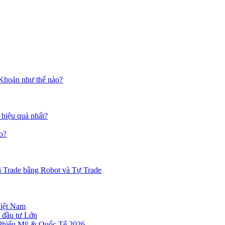
 Khoán như thế nào?
 hiệu quả nhất?
o?
i Trade bằng Robot và Tự Trade
Việt Nam
 đầu tư Lớn
 Phiếu Mỹ & Quốc Tế 2026