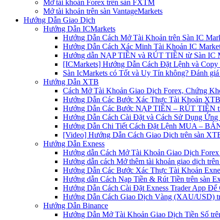
Mở tài khoản Forex trên sàn FXTM
Mở tài khoản trên sàn VantageMarkets
Hướng Dẫn Giao Dịch
Hướng Dẫn ICMarkets
Hướng Dẫn Cách Mở Tài Khoản trên Sàn IC Mark
Hướng Dẫn Cách Xác Minh Tài Khoản IC Market
Hướng dẫn NẠP TIỀN và RÚT TIỀN từ Sàn IC Ma
[ICMarkets] Hướng Dẫn Cách Đặt Lệnh và Copy T
Sàn IcMarkets có Tốt và Uy Tín không? Đánh giá
Hướng Dẫn XTB
Cách Mở Tài Khoản Giao Dịch Forex, Chứng Kho
Hướng Dẫn Các Bước Xác Thực Tài Khoản XTB
Hướng Dẫn Các Bước NẠP TIỀN – RÚT TIỀN t
Hướng Dẫn Cách Cài Đặt và Cách Sử Dụng Ứn
Hướng Dẫn Chi Tiết Cách Đặt Lệnh MUA – BÁN 
[Video] Hướng Dẫn Cách Giao Dịch trên sàn XTB
Hướng Dẫn Exness
Hướng dẫn Cách Mở Tài Khoản Giao Dịch Forex 
Hướng dẫn cách Mở thêm tài khoản giao dịch trên
Hướng Dẫn Các Bước Xác Thực Tài Khoản Exne
Hướng dẫn Cách Nạp Tiền & Rút Tiền trên sàn E
Hướng Dẫn Cách Cài Đặt Exness Trader App Để 
Hướng Dẫn Cách Giao Dịch Vàng (XAU/USD) tr
Hướng Dẫn Binance
Hướng Dẫn Mở Tài Khoản Giao Dịch Tiền Số trên 