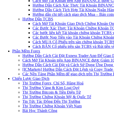
Cách Mở Tài Khoản trên App BINANCE được Gi
Hướng Dẫn Cách Xác Thực Tài Khoản BINANCE
Hướng Dẫn Cách Tích Hợp Tài Khoản Ngân Hàng
Hướng dẫn chi tiết cách giao dịch Mua – Bán co
Hướng Dẫn TCBS
Cách Mở Tài Khoản Giao Dịch Chứng Khoán Onli
Các Bước Xác Thực Tài Khoản Chứng Khoán TC
Các bước liên kết Tài khoản chứng khoán TCBS v
Các Bước Nạp Tiền vào Tài Khoản Chứng Khoán
Cách MUA Cổ Phiếu trên sàn chứng khoán TCBS
Cách BÁN Cổ phiếu trên sàn TCBS và Rút tiền v
Phần Mềm Forex
Hướng Dẫn Cách Cài Đặt Exness Trader App Để Giao 
Cách Mở Tài Khoản trên App BINANCE được Giảm 10%
Hướng Dẫn Cách Cài Đặt và Cách Sử Dụng Ứng Dụn
[ICMarkets] Hướng Dẫn Cách Đặt Lệnh và Copy Trade t
Các Nền Tảng Phần Mềm để giao dịch trên Thị Trường 
Chiến Lược Giao Dịch
Thị Trường Forex, Chỉ Số, Hàng Hoá
Thị Trường Vàng & Kim Loại Quý
Thị Trường Bitcoin & Tiền Điện Tử
Thị Trường Chứng Khoán Mỹ & Quốc Tế
Tin Tức Tác Động Đến Thị Trường
Thị Trường Chứng Khoán Việt Nam
Bài Học Thành Công