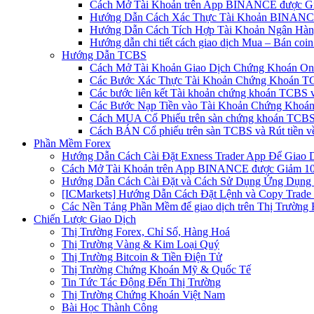
Cách Mở Tài Khoản trên App BINANCE được Gi
Hướng Dẫn Cách Xác Thực Tài Khoản BINANCE
Hướng Dẫn Cách Tích Hợp Tài Khoản Ngân Hàng
Hướng dẫn chi tiết cách giao dịch Mua – Bán co
Hướng Dẫn TCBS
Cách Mở Tài Khoản Giao Dịch Chứng Khoán Onli
Các Bước Xác Thực Tài Khoản Chứng Khoán TC
Các bước liên kết Tài khoản chứng khoán TCBS v
Các Bước Nạp Tiền vào Tài Khoản Chứng Khoán
Cách MUA Cổ Phiếu trên sàn chứng khoán TCBS
Cách BÁN Cổ phiếu trên sàn TCBS và Rút tiền v
Phần Mềm Forex
Hướng Dẫn Cách Cài Đặt Exness Trader App Để Giao 
Cách Mở Tài Khoản trên App BINANCE được Giảm 10%
Hướng Dẫn Cách Cài Đặt và Cách Sử Dụng Ứng Dụn
[ICMarkets] Hướng Dẫn Cách Đặt Lệnh và Copy Trade t
Các Nền Tảng Phần Mềm để giao dịch trên Thị Trường 
Chiến Lược Giao Dịch
Thị Trường Forex, Chỉ Số, Hàng Hoá
Thị Trường Vàng & Kim Loại Quý
Thị Trường Bitcoin & Tiền Điện Tử
Thị Trường Chứng Khoán Mỹ & Quốc Tế
Tin Tức Tác Động Đến Thị Trường
Thị Trường Chứng Khoán Việt Nam
Bài Học Thành Công