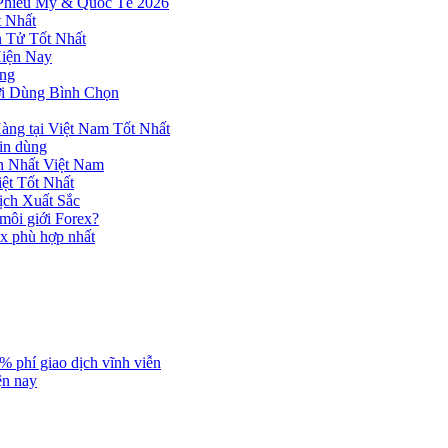
 Phiếu Mỹ & Quốc Tế 2026
 Nhất
n Tử Tốt Nhất
Hiện Nay
ùng
ời Dùng Bình Chọn
ng tại Việt Nam Tốt Nhất
tin dùng
h Nhất Việt Nam
ệt Tốt Nhất
ịch Xuất Sắc
 môi giới Forex?
ex phù hợp nhất
% phí giao dịch vĩnh viễn
ện nay