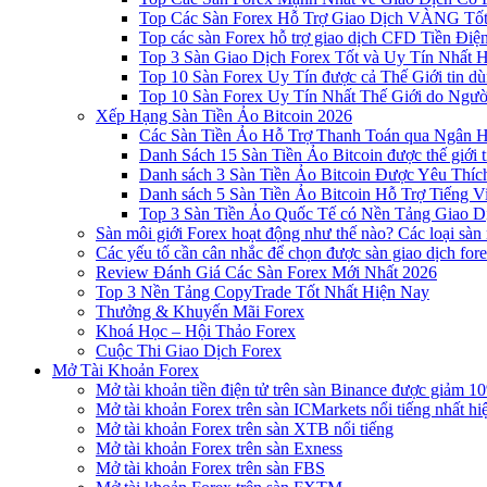
Top Các Sàn Forex Hỗ Trợ Giao Dịch VÀNG Tốt
Top các sàn Forex hỗ trợ giao dịch CFD Tiền Điệ
Top 3 Sàn Giao Dịch Forex Tốt và Uy Tín Nhất 
Top 10 Sàn Forex Uy Tín được cả Thế Giới tin d
Top 10 Sàn Forex Uy Tín Nhất Thế Giới do Ngư
Xếp Hạng Sàn Tiền Ảo Bitcoin 2026
Các Sàn Tiền Ảo Hỗ Trợ Thanh Toán qua Ngân Hà
Danh Sách 15 Sàn Tiền Ảo Bitcoin được thế giới 
Danh sách 3 Sàn Tiền Ảo Bitcoin Được Yêu Thíc
Danh sách 5 Sàn Tiền Ảo Bitcoin Hỗ Trợ Tiếng Vi
Top 3 Sàn Tiền Ảo Quốc Tế có Nền Tảng Giao D
Sàn môi giới Forex hoạt động như thế nào? Các loại sàn
Các yếu tố cần cân nhắc để chọn được sàn giao dịch for
Review Đánh Giá Các Sàn Forex Mới Nhất 2026
Top 3 Nền Tảng CopyTrade Tốt Nhất Hiện Nay
Thưởng & Khuyến Mãi Forex
Khoá Học – Hội Thảo Forex
Cuộc Thi Giao Dịch Forex
Mở Tài Khoản Forex
Mở tài khoản tiền điện tử trên sàn Binance được giảm 10
Mở tài khoản Forex trên sàn ICMarkets nổi tiếng nhất hi
Mở tài khoản Forex trên sàn XTB nổi tiếng
Mở tài khoản Forex trên sàn Exness
Mở tài khoản Forex trên sàn FBS