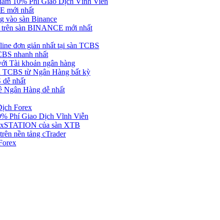
ảm 10% Phí Giao Dịch Vĩnh Viễn
 mới nhất
 vào sàn Binance
in trên sàn BINANCE mới nhất
ne đơn giản nhất tại sàn TCBS
BS nhanh nhất
ới Tài khoản ngân hàng
 TCBS từ Ngân Hàng bất kỳ
 dễ nhất
ề Ngân Hàng dễ nhất
Dịch Forex
 Phí Giao Dịch Vĩnh Viễn
g xSTATION của sàn XTB
rên nền tảng cTrader
Forex