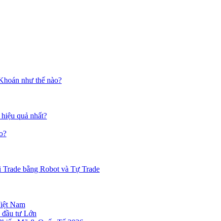
 Khoán như thế nào?
 hiệu quả nhất?
o?
i Trade bằng Robot và Tự Trade
Việt Nam
 đầu tư Lớn