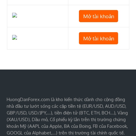
Mở tài khoản
Mở tài khoản
HuongDanForex.com là kho kiến thức dành cho cộng đồng
nhà đầu tư lướt sóng các cặp tiền tệ (EUR/USD, AUD/USD,
GBP/USD, USD/JPY,…), tiền điện tử (BTC, ETH, BCH…), Vàng
(XAU/USD), Dầu mỏ, Cổ phiếu kỳ lân trên thị trường chứng
khoán Mỹ (AAPL của Apple, BA của Boing, FB của Facebook,
GOOGL của Alphabet,…) trên thị trường tài chính quốc tế.