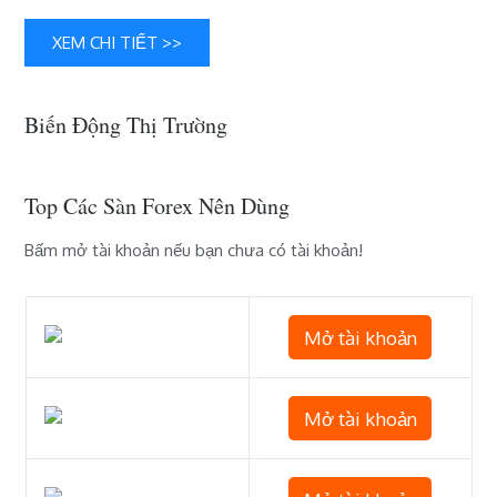
LUNA
XEM CHI TIẾT >>
Biến Động Thị Trường
Top Các Sàn Forex Nên Dùng
Bấm mở tài khoản nếu bạn chưa có tài khoản!
Mở tài khoản
Mở tài khoản