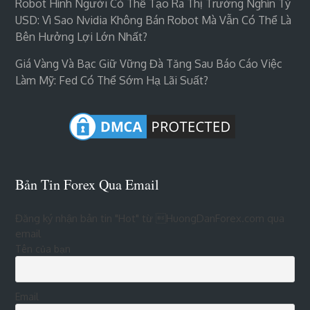
Robot Hình Người Có Thể Tạo Ra Thị Trường Nghìn Tỷ
USD: Vì Sao Nvidia Không Bán Robot Mà Vẫn Có Thể Là
Bên Hưởng Lợi Lớn Nhất?
Giá Vàng Và Bạc Giữ Vững Đà Tăng Sau Báo Cáo Việc
Làm Mỹ: Fed Có Thể Sớm Hạ Lãi Suất?
Bản Tin Forex Qua Email
Đăng ký nhận bản tin "Hot" từ HuongDanForex.com qua
email
Tên của bạn
Email