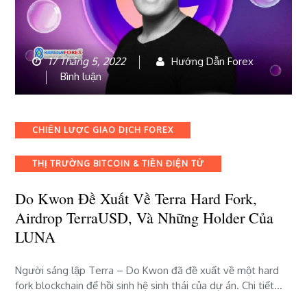
17 Tháng 5, 2022
Hướng Dẫn Forex
bài
Bình luận
viết
Do
Kwon
Categories
CHIẾN LƯỢC GIAO DỊCH FOREX
đề
xuất
THỊ TRƯỜNG BITCOIN & TIỀN ĐIỆN TỬ
về
Terra
Do Kwon Đề Xuất Về Terra Hard Fork,
Hard
Fork,
Airdrop TerraUSD, Và Những Holder Của
Airdrop
LUNA
TerraUSD,
và
Người sáng lập Terra – Do Kwon đã đề xuất về một hard
những
fork blockchain để hồi sinh hệ sinh thái của dự án. Chi tiết…
holder
của