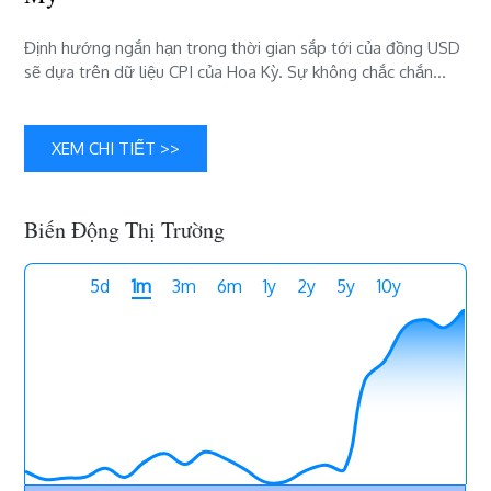
(DXY)
dõi
Định hướng ngắn hạn trong thời gian sắp tới của đồng USD
theo
sẽ dựa trên dữ liệu CPI của Hoa Kỳ. Sự không chắc chắn…
chỉ
số
CPI
XEM CHI TIẾT >>
của
Mỹ
Biến Động Thị Trường
5d
1m
3m
6m
1y
2y
5y
10y