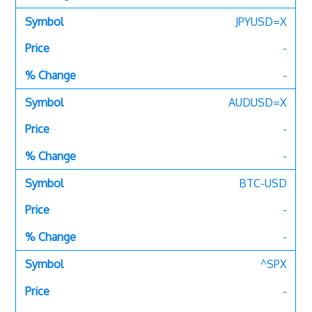
JPYUSD=X
-
-
AUDUSD=X
-
-
BTC-USD
-
-
^SPX
-