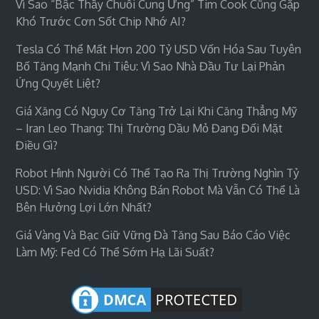
Vì Sao “bậc Thầy Chuỗi Cung Ứng” Tim Cook Cũng Gặp
Khó Trước Cơn Sốt Chip Nhớ AI?
Tesla Có Thể Mất Hơn 200 Tỷ USD Vốn Hóa Sau Tuyên
Bố Tăng Mạnh Chi Tiêu: Vì Sao Nhà Đầu Tư Lại Phản
Ứng Quyết Liệt?
Giá Xăng Có Nguy Cơ Tăng Trở Lại Khi Căng Thẳng Mỹ
– Iran Leo Thang: Thị Trường Dầu Mỏ Đang Đối Mặt
Điều Gì?
Robot Hình Người Có Thể Tạo Ra Thị Trường Nghìn Tỷ
USD: Vì Sao Nvidia Không Bán Robot Mà Vẫn Có Thể Là
Bên Hưởng Lợi Lớn Nhất?
Giá Vàng Và Bạc Giữ Vững Đà Tăng Sau Báo Cáo Việc
Làm Mỹ: Fed Có Thể Sớm Hạ Lãi Suất?