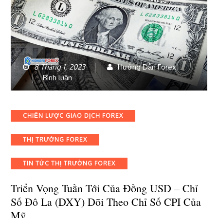
8 Tháng 1, 2023
Hướng Dẫn Forex
bài
Bình luận
viết
Triển
vọng
Categories
CHIẾN LƯỢC GIAO DỊCH FOREX
tuần
tới
THỊ TRƯỜNG FOREX
của
đồng
USD
TIN TỨC THỊ TRƯỜNG FOREX
–
Chỉ
Triển Vọng Tuần Tới Của Đồng USD – Chỉ
số
Số Đô La (DXY) Dõi Theo Chỉ Số CPI Của
đô
Mỹ
la