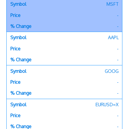
MSFT
-
-
AAPL
-
-
GOOG
-
-
EURUSD=X
-
-