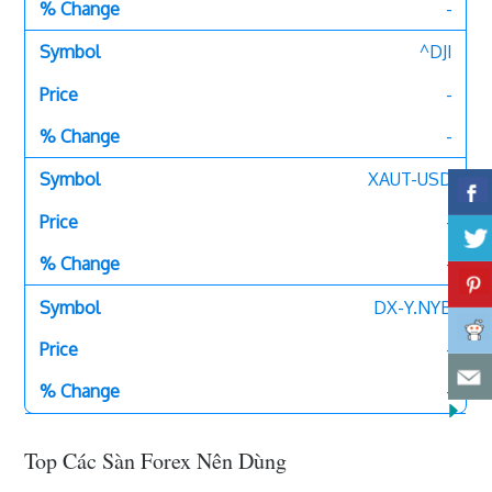
-
^DJI
-
-
XAUT-USD
-
-
DX-Y.NYB
-
-
Top Các Sàn Forex Nên Dùng