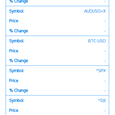
-
AUDUSD=X
-
-
BTC-USD
-
-
^SPX
-
-
^DJI
-