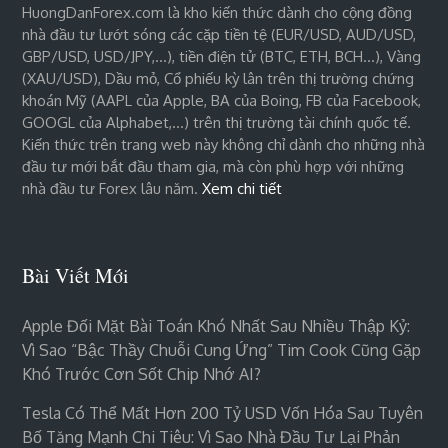
HuongDanForex.com là kho kiến thức dành cho cộng đồng
nhà đầu tư lướt sóng các cặp tiền tệ (EUR/USD, AUD/USD,
GBP/USD, USD/JPY,…), tiền điện tử (BTC, ETH, BCH…), Vàng
(XAU/USD), Dầu mỏ, Cổ phiếu kỳ lân trên thị trường chứng
khoán Mỹ (AAPL của Apple, BA của Boing, FB của Facebook,
GOOGL của Alphabet,…) trên thị trường tài chính quốc tế.
Kiến thức trên trang web này không chỉ dành cho những nhà
đầu tư mới bắt đầu tham gia, mà còn phù hợp với những
nhà đầu tư Forex lâu năm.
Xem chi tiết
Bài Viết Mới
Apple Đối Mặt Bài Toán Khó Nhất Sau Nhiều Thập Kỷ:
Vì Sao “bậc Thầy Chuỗi Cung Ứng” Tim Cook Cũng Gặp
Khó Trước Cơn Sốt Chip Nhớ AI?
Tesla Có Thể Mất Hơn 200 Tỷ USD Vốn Hóa Sau Tuyên
Bố Tăng Mạnh Chi Tiêu: Vì Sao Nhà Đầu Tư Lại Phản