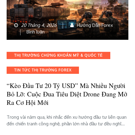
20 Tháng 4, 2026
Hướng Dẫn Forex
bài
Bình luận
viết
“Kèo
đầu
Categories
THỊ TRƯỜNG CHỨNG KHOÁN MỸ & QUỐC TẾ
tư
20
TIN TỨC THỊ TRƯỜNG FOREX
tỷ
USD”
“Kèo Đầu Tư 20 Tỷ USD” Mà Nhiều Người
mà
nhiều
Bỏ Lỡ: Cuộc Đua Tiêu Diệt Drone Đang Mở
người
Ra Cơ Hội Mới
bỏ
lỡ:
Trong vài năm qua, khi nhắc đến xu hướng đầu tư liên quan
Cuộc
đến chiến tranh công nghệ, phần lớn nhà đầu tư đều nghĩ…
đua
tiêu