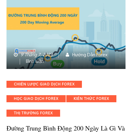
9 Tháng 7, 2023
Hướng Dẫn Forex
bài
Bình luận
viết
Đường
trung
Categories
CHIẾN LƯỢC GIAO DỊCH FOREX
bình
động
HỌC GIAO DỊCH FOREX
KIẾN THỨC FOREX
200
ngày
là
THỊ TRƯỜNG FOREX
gì
và
Đường Trung Bình Động 200 Ngày Là Gì Và