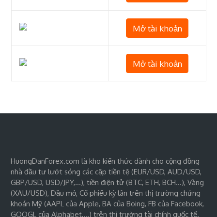
Mở tài khoản
Mở tài khoản
HuongDanForex.com là kho kiến thức dành cho cộng đồng
nhà đầu tư lướt sóng các cặp tiền tệ (EUR/USD, AUD/USD,
GBP/USD, USD/JPY,…), tiền điện tử (BTC, ETH, BCH…), Vàng
(XAU/USD), Dầu mỏ, Cổ phiếu kỳ lân trên thị trường chứng
khoán Mỹ (AAPL của Apple, BA của Boing, FB của Facebook,
GOOGL của Alphabet,…) trên thị trường tài chính quốc tế.