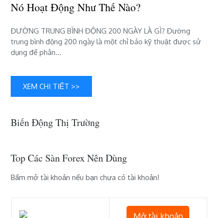
nó
Nó Hoạt Động Như Thế Nào?
hoạt
động
ĐƯỜNG TRUNG BÌNH ĐỘNG 200 NGÀY LÀ GÌ? Đường
như
trung bình động 200 ngày là một chỉ báo kỹ thuật được sử
thế
dụng để phân…
nào?
XEM CHI TIẾT >>
Biến Động Thị Trường
Top Các Sàn Forex Nên Dùng
Bấm mở tài khoản nếu bạn chưa có tài khoản!
Mở tài khoản