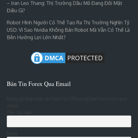
– Iran Leo Thang: Thị Trường Dầu Mỏ Đang Đối Mặt
Điều Gì?
Robot Hình Người Có Thể Tạo Ra Thị Trường Nghìn Tỷ
USD: Vì Sao Nvidia Không Bán Robot Mà Vẫn Có Thể Là
Bên Hưởng Lợi Lớn Nhất?
Bản Tin Forex Qua Email
Đăng ký nhận bản tin "Hot" từ HuongDanForex.com qua
email
Tên của bạn
Email