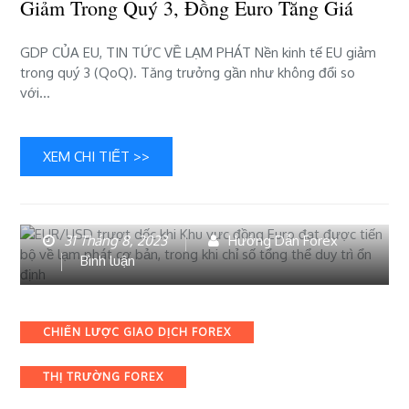
Giảm Trong Quý 3, Đồng Euro Tăng Giá
trong
quý
GDP CỦA EU, TIN TỨC VỀ LẠM PHÁT Nền kinh tế EU giảm
3,
trong quý 3 (QoQ). Tăng trưởng gần như không đổi so
đồng
với…
Euro
tăng
giá
XEM CHI TIẾT >>
31 Tháng 8, 2023
Hướng Dẫn Forex
bài
Bình luận
viết
EUR/USD
trượt
Categories
CHIẾN LƯỢC GIAO DỊCH FOREX
dốc
khi
THỊ TRƯỜNG FOREX
Khu
vực