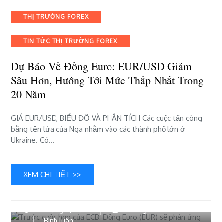
định
đồng
THỊ TRƯỜNG FOREX
Euro:
EUR/USD
giảm
TIN TỨC THỊ TRƯỜNG FOREX
sâu
hơn,
Dự Báo Về Đồng Euro: EUR/USD Giảm
hướng
Sâu Hơn, Hướng Tới Mức Thấp Nhất Trong
tới
20 Năm
mức
thấp
nhất
GIÁ EUR/USD, BIỂU ĐỒ VÀ PHÂN TÍCH Các cuộc tấn công
trong
bằng tên lửa của Nga nhằm vào các thành phố lớn ở
20
Ukraine. Có…
năm
XEM CHI TIẾT >>
21 Tháng 7, 2022
Hướng Dẫn Forex
bài
Bình luận