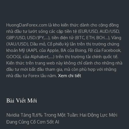
HuongDanForex.com là kho kiến thức dành cho cộng đồng
nhà đầu tư lướt sóng các cặp tiền tệ (EUR/USD, AUD/USD,
GBP/USD, USD/JPY,…), tiền điện tử (BTC, ETH, BCH…), Vàng
(XAU/USD), Dầu mỏ, Cổ phiếu kỳ lân trên thị trường chứng
khoán Mỹ (AAPL của Apple, BA của Boing, FB của Facebook,
GOOGL của Alphabet,…) trên thị trường tài chính quốc tế.
Kiến thức trên trang web này không chỉ dành cho những nhà
đầu tư mới bắt đầu tham gia, mà còn phù hợp với những
nhà đầu tư Forex lâu năm.
Xem chi tiết
Bài Viết Mới
Nvidia Tăng 11,6% Trong Một Tuần: Hai Động Lực Mới
Đang Củng Cố Cơn Sốt AI