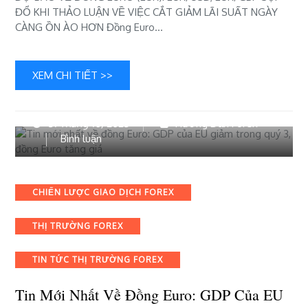
việc
ĐỔ KHI THẢO LUẬN VỀ VIỆC CẮT GIẢM LÃI SUẤT NGÀY
cắt
CÀNG ỒN ÀO HƠN Đồng Euro…
giảm
lãi
suất
XEM CHI TIẾT >>
ngày
càng
ồn
31 Tháng 10, 2023
Hướng Dẫn Forex
ào
bài
Bình luận
hơn
viết
Tin
mới
Categories
CHIẾN LƯỢC GIAO DỊCH FOREX
nhất
về
THỊ TRƯỜNG FOREX
đồng
Euro:
GDP
TIN TỨC THỊ TRƯỜNG FOREX
của
EU
Tin Mới Nhất Về Đồng Euro: GDP Của EU
giảm