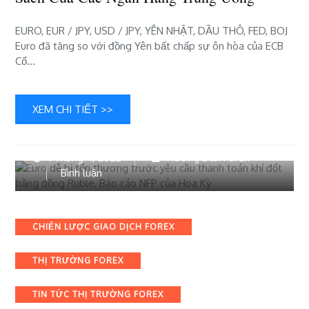
sách
của
EURO, EUR / JPY, USD / JPY, YÊN NHẬT, DẦU THÔ, FED, BOJ
các
Euro đã tăng so với đồng Yên bất chấp sự ôn hòa của ECB
ngân
Cổ…
hàng
trung
ương
XEM CHI TIẾT >>
1 Tháng 4, 2022
Hướng Dẫn Forex
bài
Bình luận
viết
Euro
dễ
Categories
CHIẾN LƯỢC GIAO DỊCH FOREX
bị
tổn
THỊ TRƯỜNG FOREX
thương
trước
yêu
TIN TỨC THỊ TRƯỜNG FOREX
cầu