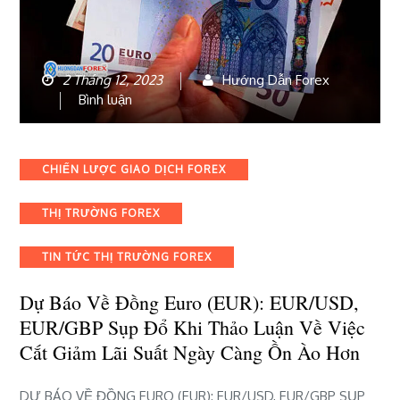
2 Tháng 12, 2023
Hướng Dẫn Forex
bài
Bình luận
viết
Dự
báo
Categories
CHIẾN LƯỢC GIAO DỊCH FOREX
về
đồng
THỊ TRƯỜNG FOREX
Euro
(EUR):
EUR/USD,
TIN TỨC THỊ TRƯỜNG FOREX
EUR/GBP
sụp
Dự Báo Về Đồng Euro (EUR): EUR/USD,
đổ
EUR/GBP Sụp Đổ Khi Thảo Luận Về Việc
khi
Cắt Giảm Lãi Suất Ngày Càng Ồn Ào Hơn
thảo
luận
về
DỰ BÁO VỀ ĐỒNG EURO (EUR): EUR/USD, EUR/GBP SỤP