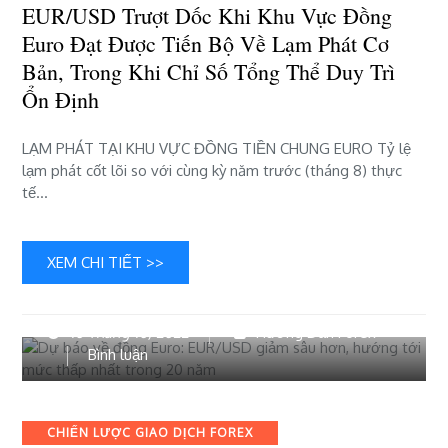
EUR/USD Trượt Dốc Khi Khu Vực Đồng
đồng
Euro
Euro Đạt Được Tiến Bộ Về Lạm Phát Cơ
đạt
Bản, Trong Khi Chỉ Số Tổng Thể Duy Trì
được
Ổn Định
tiến
bộ
về
LẠM PHÁT TẠI KHU VỰC ĐỒNG TIỀN CHUNG EURO Tỷ lệ
lạm
lạm phát cốt lõi so với cùng kỳ năm trước (tháng 8) thực
phát
tế…
cơ
bản,
trong
XEM CHI TIẾT >>
khi
chỉ
số
10 Tháng 10, 2022
Hướng Dẫn Forex
tổng
bài
Bình luận
thể
viết
duy
Dự
trì
báo
Categories
ổn
CHIẾN LƯỢC GIAO DỊCH FOREX
về