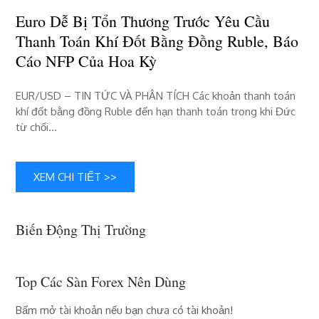
thanh
Euro Dễ Bị Tổn Thương Trước Yêu Cầu
toán
Thanh Toán Khí Đốt Bằng Đồng Ruble, Báo
khí
Cáo NFP Của Hoa Kỳ
đốt
bằng
đồng
EUR/USD – TIN TỨC VÀ PHÂN TÍCH Các khoản thanh toán
Ruble,
khí đốt bằng đồng Ruble đến hạn thanh toán trong khi Đức
Báo
từ chối…
cáo
NFP
của
XEM CHI TIẾT >>
Hoa
Kỳ
Biến Động Thị Trường
Top Các Sàn Forex Nên Dùng
Bấm mở tài khoản nếu bạn chưa có tài khoản!