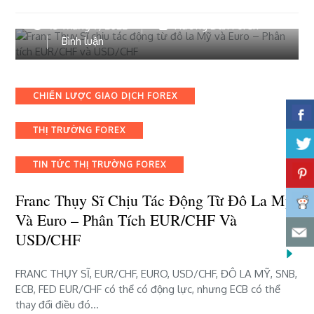
13 Tháng 7, 2022
Hướng Dẫn Forex
bài
Bình luận
viết
Franc
Thụy
Categories
CHIẾN LƯỢC GIAO DỊCH FOREX
Sĩ
chịu
THỊ TRƯỜNG FOREX
tác
động
từ
TIN TỨC THỊ TRƯỜNG FOREX
đô
la
Franc Thụy Sĩ Chịu Tác Động Từ Đô La Mỹ
Mỹ
Và Euro – Phân Tích EUR/CHF Và
và
USD/CHF
Euro
–
Phân
FRANC THỤY SĨ, EUR/CHF, EURO, USD/CHF, ĐÔ LA MỸ, SNB,
tích
ECB, FED EUR/CHF có thể có động lực, nhưng ECB có thể
EUR/CHF
thay đổi điều đó…