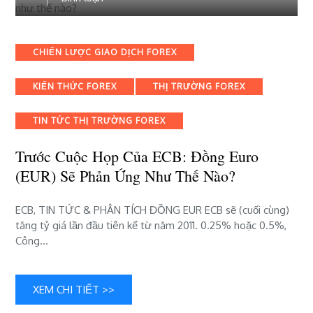
viết
Trước
cuộc
Categories
CHIẾN LƯỢC GIAO DỊCH FOREX
họp
của
KIẾN THỨC FOREX
THỊ TRƯỜNG FOREX
ECB:
Đồng
Euro
TIN TỨC THỊ TRƯỜNG FOREX
(EUR)
sẽ
Trước Cuộc Họp Của ECB: Đồng Euro
phản
(EUR) Sẽ Phản Ứng Như Thế Nào?
ứng
như
ECB, TIN TỨC & PHÂN TÍCH ĐỒNG EUR ECB sẽ (cuối cùng)
thế
tăng tỷ giá lần đầu tiên kể từ năm 2011. 0.25% hoặc 0.5%,
nào?
Công…
XEM CHI TIẾT >>