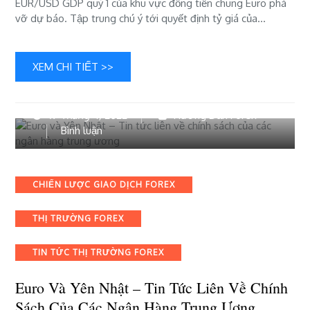
EUR/USD GDP quý 1 của khu vực đồng tiền chung Euro phá
suất
vỡ dự báo. Tập trung chú ý tới quyết định tỷ giá của…
của
ECB
XEM CHI TIẾT >>
19 Tháng 4, 2022
Hướng Dẫn Forex
bài
Bình luận
viết
Euro
và
Categories
CHIẾN LƯỢC GIAO DỊCH FOREX
Yên
Nhật
THỊ TRƯỜNG FOREX
–
Tin
tức
TIN TỨC THỊ TRƯỜNG FOREX
liên
về
Euro Và Yên Nhật – Tin Tức Liên Về Chính
chính
Sách Của Các Ngân Hàng Trung Ương