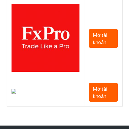
Mở tài
khoản
Mở tài
khoản