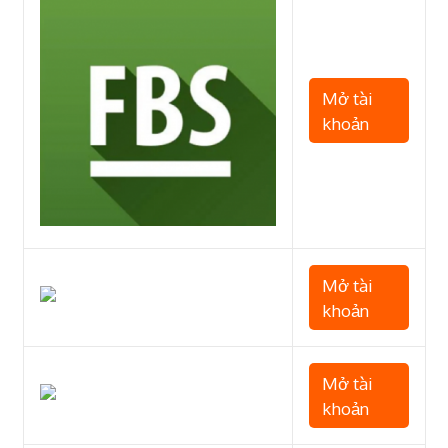
Mở tài
khoản
Mở tài
khoản
Mở tài
khoản