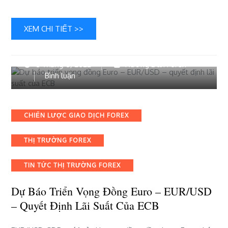
và
USD/CHF
XEM CHI TIẾT >>
8 Tháng 6, 2022
Hướng Dẫn Forex
bài
Bình luận
viết
Dự
báo
Categories
CHIẾN LƯỢC GIAO DỊCH FOREX
triển
vọng
THỊ TRƯỜNG FOREX
đồng
Euro
–
TIN TỨC THỊ TRƯỜNG FOREX
EUR/USD
–
Dự Báo Triển Vọng Đồng Euro – EUR/USD
quyết
– Quyết Định Lãi Suất Của ECB
định
lãi